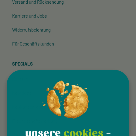
Versand und Rücksendung
Karriere und Jobs
Widerrufsbelehrung
Für Geschäftskunden
SPECIALS
Kontakt
Newsletter
Neukundenrabatt
Freundschaftswerbung
unsere
cookies
-
Vegane Aktionswochen