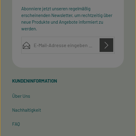
Abonniere jetzt unseren regelmäßig
erscheinenden Newsletter, um rechtzeitig über
neue Produkte und Angebote informiert zu
werden.
E-Mail-Adresse*
Diese Seite ist durch reCAPTCHA geschützt und es gelten die
Datenschutz
Datenschutzrichtlinie
Die mit einem Stern (*) markierten Felder sind
Nutzungsbedingungen
und
.
Ich habe die
Datenschutzbestimmungen
zur
Pflichtfelder.
Kenntnis genommen und die
AGB
gelesen und bin
KUNDENINFORMATION
mit ihnen einverstanden.
Über Uns
Nachhaltigkeit
FAQ