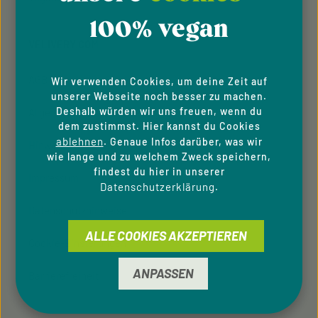
100% vegan
VELIVERY.COM
AGB
Wir verwenden Cookies, um deine Zeit auf
unserer Webseite noch besser zu machen.
Deshalb würden wir uns freuen, wenn du
Allgemeine Teilnahmebedingung
dem zustimmst. Hier kannst du Cookies
ablehnen
. Genaue Infos darüber, was wir
Hinweisgeber­system
wie lange und zu welchem Zweck speichern,
findest du hier in unserer
Impressum
Datenschutzerklärung
.
Datenschutzhinweise
ALLE COOKIES AKZEPTIEREN
Cookie-Einstellungen
ANPASSEN
Barrierefreiheit