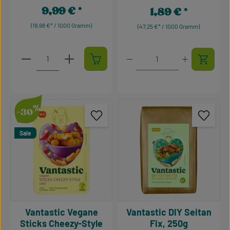
Durchschnittliche Bewertung von 0 von 5 Sternen
9,99 €
1,89 €
Regulärer Preis:
Regulärer Preis:
(19,98 €* / 1000 Gramm)
(47,25 €* / 1000 Gramm)
Produkt Anzahl: Gib den gewünschten Wert ein oder 
Produkt Anzahl: Gib den g
%
-30
Sale
Vantastic Vegane
Vantastic DIY Seitan
Sticks Cheezy-Style
Fix, 250g