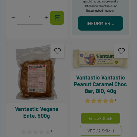
geschützt und es gelten die
Datenschutzrichtlinie
und
Nutzungsbedingungen
.
Produkt Anzahl: Gib den gewünschten Wert ein oder 
INFORMIERT MICH
Vantastic Vantastic
Peanut Caramel Choc
Bar, BIO, 40g
¹
Durchschnittliche Bewertu
Vantastic Vegane
Ente, 500g
auswähle
Mengeneinheiten
Einzel-Stück
VPE (12 Stück)
¹