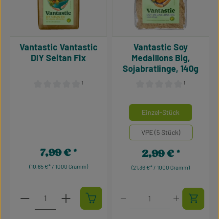
Vantastic Vantastic
Vantastic Soy
DIY Seitan Fix
Medaillons Big,
Sojabratlinge, 140g
¹
¹
Durchschnittliche Bewertung von 0 von 5 Sternen
Durchschnittliche Bewertu
auswähle
Mengeneinheiten
Einzel-Stück
VPE (5 Stück)
7,99 €
2,99 €
Regulärer Preis:
Regulärer Preis:
(10,65 €* / 1000 Gramm)
(21,36 €* / 1000 Gramm)
Produkt Anzahl: Gib den gewünschten Wert ein oder 
Produkt Anzahl: Gib den g