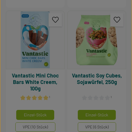
Vantastic Mini Choc
Vantastic Soy Cubes,
Bars White Creem,
Sojawürfel, 250g
100g
¹
¹
Durchschnittliche Bewertung von 5 von 5 Sternen
Durchschnittliche Bewertu
auswählen
auswähle
Mengeneinheiten
Mengeneinheiten
Einzel-Stück
Einzel-Stück
VPE (10 Stück)
VPE (6 Stück)