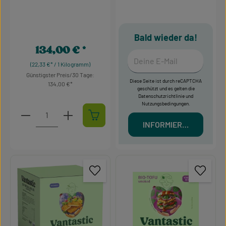
Bald wieder da!
134,00 €
Regulärer Preis:
Deine E-Mail
(22,33 €* / 1 Kilogramm)
Günstigster Preis/30 Tage:
Diese Seite ist durch reCAPTCHA
134,00 €
geschützt und es gelten die
Datenschutzrichtlinie
und
Nutzungsbedingungen
.
Produkt Anzahl: Gib den gewünschten Wert ein oder 
INFORMIERT MICH