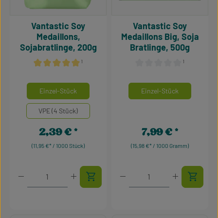
Vantastic Soy
Vantastic Soy
Medaillons,
Medaillons Big, Soja
Sojabratlinge, 200g
Bratlinge, 500g
¹
¹
Durchschnittliche Bewertung von 5 von 5 Sternen
Durchschnittliche Bewertu
auswählen
auswähle
Mengeneinheiten
Mengeneinheiten
Einzel-Stück
Einzel-Stück
VPE (4 Stück)
2,39 €
7,99 €
Regulärer Preis:
Regulärer Preis:
(11,95 €* / 1000 Stück)
(15,98 €* / 1000 Gramm)
Produkt Anzahl: Gib den gewünschten Wert ein oder 
Produkt Anzahl: Gib den g