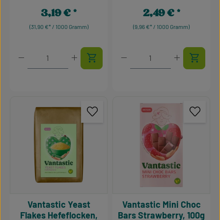
3,19 €
2,49 €
Regulärer Preis:
Regulärer Preis:
(31,90 €* / 1000 Gramm)
(9,96 €* / 1000 Gramm)
Produkt Anzahl: Gib den gewünschten Wert ein oder 
Produkt Anzahl: Gib den g
Vantastic Yeast
Vantastic Mini Choc
Flakes Hefeflocken,
Bars Strawberry, 100g