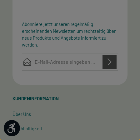
Abonniere jetzt unseren regelmäßig
erscheinenden Newsletter, um rechtzeitig über
neue Produkte und Angebote informiert zu
werden.
E-Mail-Adresse*
Diese Seite ist durch reCAPTCHA geschützt und es gelten die
Datenschutz
Datenschutzrichtlinie
Die mit einem Stern (*) markierten Felder sind
Nutzungsbedingungen
und
.
Ich habe die
Datenschutzbestimmungen
zur
Pflichtfelder.
Kenntnis genommen und die
AGB
gelesen und bin
KUNDENINFORMATION
mit ihnen einverstanden.
Über Uns
Werkzeugleiste anzeigen
Nachhaltigkeit