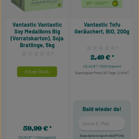
Vantastic Vantastic
Vantastic Tofu
Soy Medaillons Big
Geräuchert, BIO, 200g
(Vorratskarton), Soja
Bratlinge, 5kg
¹
¹
Durchschnittliche Bewertu
2,49 €
Regulärer Preis:
Durchschnittliche Bewertung von 0 von 5 Sternen
(12,45 €* / 1000 Gramm)
auswählen
Mengeneinheiten
Einzel-Stück
Günstigster Preis/30 Tage: 2,49 €
Bald wieder da!
Deine E-Mail
59,99 €
Regulärer Preis:
Diese Seite ist durch reCAPTCHA
(12,00 €* / 1 Kilogramm)