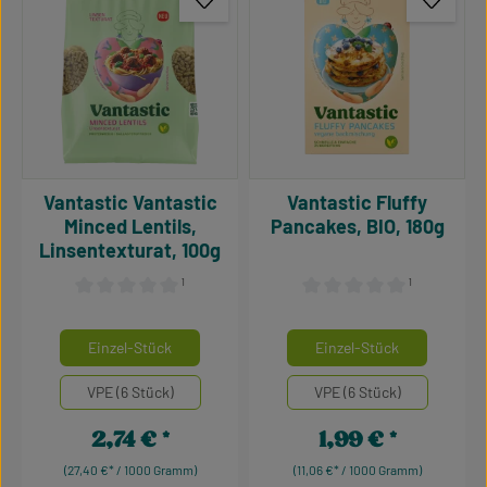
Vantastic Vantastic
Vantastic Fluffy
Minced Lentils,
Pancakes, BIO, 180g
Linsentexturat, 100g
¹
¹
Durchschnittliche Bewertung von 0 von 5 Sternen
Durchschnittliche Bewertu
auswählen
auswähle
Mengeneinheiten
Mengeneinheiten
Einzel-Stück
Einzel-Stück
VPE (6 Stück)
VPE (6 Stück)
2,74 €
1,99 €
Regulärer Preis:
Regulärer Preis:
(27,40 €* / 1000 Gramm)
(11,06 €* / 1000 Gramm)