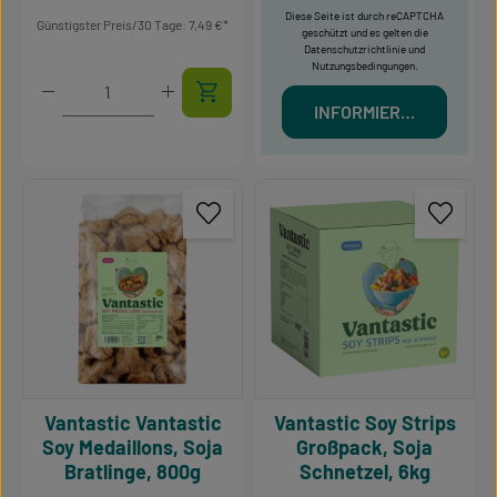
Diese Seite ist durch reCAPTCHA
Günstigster Preis/30 Tage: 7,49 €
geschützt und es gelten die
Datenschutzrichtlinie
und
Nutzungsbedingungen
.
Produkt Anzahl: Gib den gewünschten Wert ein oder 
INFORMIERT MICH
Vantastic Vantastic
Vantastic Soy Strips
Soy Medaillons, Soja
Großpack, Soja
Bratlinge, 800g
Schnetzel, 6kg