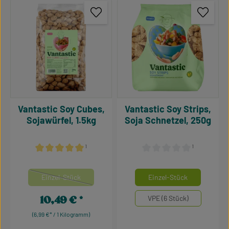
Vantastic Soy Cubes,
Vantastic Soy Strips,
Sojawürfel, 1.5kg
Soja Schnetzel, 250g
¹
¹
Durchschnittliche Bewertung von 5 von 5 Sternen
Durchschnittliche Bewertu
auswählen
auswähle
Mengeneinheiten
Mengeneinheiten
Einzel-Stück
Einzel-Stück
(Diese Option ist zurzeit nicht verfügbar.)
10,49 €
VPE (6 Stück)
Regulärer Preis:
(6,99 €* / 1 Kilogramm)