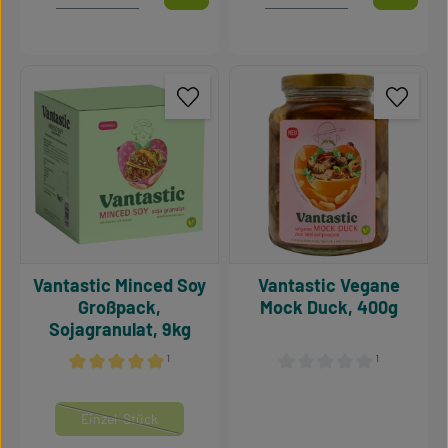
Vantastic Minced Soy
Vantastic Vegane
Großpack,
Mock Duck, 400g
Sojagranulat, 9kg
¹
¹
Durchschnittliche Bewertung von 5 von 5 Sternen
Durchschnittliche Bewertu
auswählen
Mengeneinheiten
Einzel-Stück
(Diese Option ist zurzeit nicht verfügbar.)