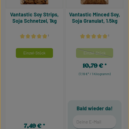
Vantastic Soy Strips,
Vantastic Minced Soy,
Soja Schnetzel, 1kg
Soja Granulat, 1.5kg
¹
¹
Durchschnittliche Bewertung von 5 von 5 Sternen
Durchschnittliche Bewertu
auswählen
auswähle
Mengeneinheiten
Mengeneinheiten
Einzel-Stück
Einzel-Stück
(Diese Option ist zurzei
10,79 €
Regulärer Preis:
(7,19 €* / 1 Kilogramm)
Bald wieder da!
Deine E-Mail
7,49 €
Regulärer Preis: