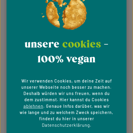
veganen Snacks unter einem Dach, damit du dich
abwechslungsreich und zeitgemäß ernähren
kannst – passend zu deinem Leben. Die Idee
dahinter: voneinander lernen und miteinander
leben. Das ist bewusste, verantwortungsvolle
Ernährung. Und die schmeckt wahrlich vantastic,
unsere
cookies
-
finden wir.
100% vegan
divers und
kunterbunt
Wir verwenden Cookies, um deine Zeit auf
unserer Webseite noch besser zu machen.
Deshalb würden wir uns freuen, wenn du
Die Auswahl von Vantastic ist so vielfältig, dass
dem zustimmst. Hier kannst du Cookies
man gar nicht weiß, wo man anfangen soll.
ablehnen
. Genaue Infos darüber, was wir
Vielleicht mit veganen American Pancakes oder
wie lange und zu welchem Zweck speichern,
schwedischen Zimtschnecken am Morgen? Zum
findest du hier in unserer
Mittag indisches Cauliflower Tikka, thailändische
Datenschutzerklärung
.
Sticky Rice Balls mit Mango oder spanische