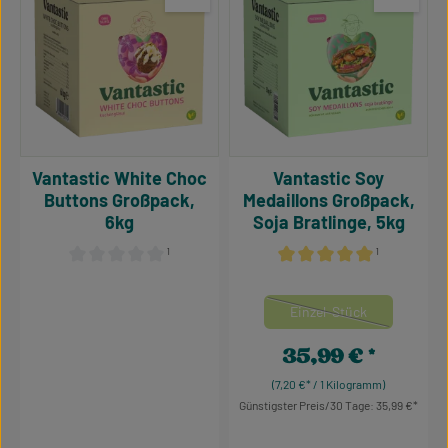
Vantastic White Choc
Vantastic Soy
Buttons Großpack,
Medaillons Großpack,
6kg
Soja Bratlinge, 5kg
¹
¹
Durchschnittliche Bewertung von 0 von 5 Sternen
Durchschnittliche Bewertu
auswähle
Mengeneinheiten
Einzel-Stück
(Diese Option ist zurzei
35,99 €
Regulärer Preis:
(7,20 €* / 1 Kilogramm)
Günstigster Preis/30 Tage: 35,99 €