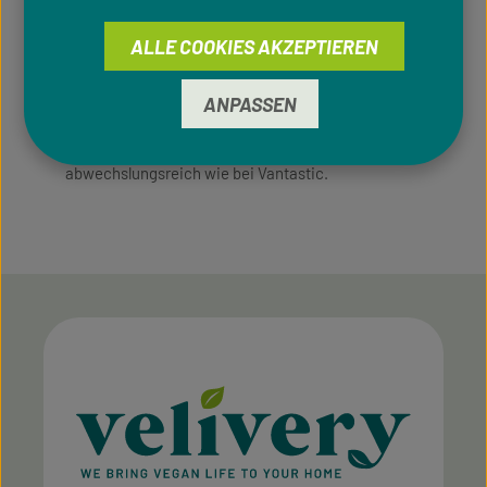
Empanada? Zwischendurch herrliche Samosa,
Chickpea Fries, Japanese Fish Cake oder US
ALLE COOKIES AKZEPTIEREN
Buffalo Chicken-Style Wings. Zum Dessert
portugiesische Pasteis de Nata oder Käsekuchen-
Bällchen. Für jeden Anlass und jeden Geschmack
ANPASSEN
ist also gesorgt. Wir meinen: Noch nie waren
vegane Köstlichkeiten so ideen- und
abwechslungsreich wie bei Vantastic.