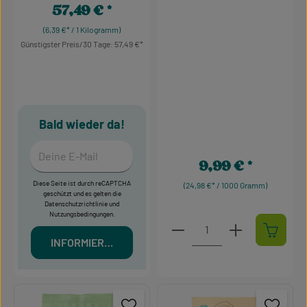
57,49 €
Regulärer Preis:
(6,39 €* / 1 Kilogramm)
Günstigster Preis/30 Tage: 57,49 €
Bald wieder da!
Deine E-Mail
9,99 €
Regulärer Preis:
Diese Seite ist durch reCAPTCHA
(24,98 €* / 1000 Gramm)
geschützt und es gelten die
Datenschutzrichtlinie
und
Nutzungsbedingungen
.
Produkt Anzahl: Gib den g
INFORMIERT MICH