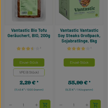
Vantastic Bio Tofu
Vantastic Vantastic
Geräuchert, BIO, 200g
Soy Steaks Großpack,
Sojabratlinge, 6kg
¹
¹
Durchschnittliche Bewertung von 3.5 von 5 Sternen
Durchschnittliche Bewertu
auswählen
auswähle
Mengeneinheiten
Mengeneinheiten
Einzel-Stück
Einzel-Stück
VPE (6 Stück)
2,29 €
55,99 €
Regulärer Preis:
Regulärer Preis:
(11,45 €* / 1000 Gramm)
(9,33 €* / 1 Kilogramm)
Produkt Anzahl: Gib den gewünschten Wert ein oder 
Produkt Anzahl: Gib den g