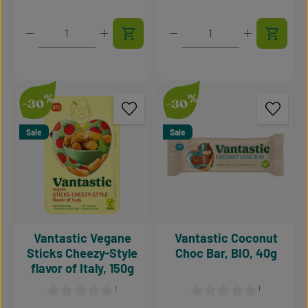
Produkt Anzahl: Gib den gewünschten Wert ein oder 
Produkt Anzahl: Gib den g
%
%
-30
-30
Sale
Sale
Vantastic Vegane
Vantastic Coconut
Sticks Cheezy-Style
Choc Bar, BIO, 40g
flavor of Italy, 150g
¹
¹
Durchschnittliche Bewertung von 0 von 5 Sternen
Durchschnittliche Bewertu