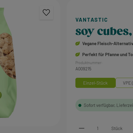
soy cubes,
Vegane Fleisch-Alternati
Perfekt für Pfanne und T
Produktnummer:
A009215
Einzel-Stück
VPE (
Sofort verfügbar, Lieferze
Produkt Anzahl: Gi
Stück