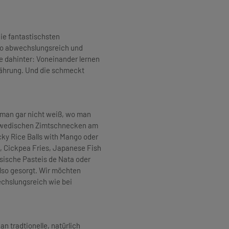
die fantastischsten
so abwechslungsreich und
e dahinter: Voneinander lernen
nährung. Und die schmeckt
s man gar nicht weiß, wo man
chwedischen Zimtschnecken am
cky Rice Balls with Mango oder
, Cickpea Fries, Japanese Fish
sische Pasteis de Nata oder
lso gesorgt. Wir möchten
chslungsreich wie bei
an tradtionelle, natürlich