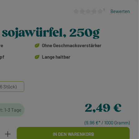
¹
Bewerten
Durchschnittliche Bewertung von
 sojawürfel, 250g
ve
Ohne Geschmacksverstärker
opf
Lange haltbar
6 Stück)
Regulärer Preis:
2,49 €
it: 1-3 Tage
(9,96 €* / 1000 Gramm)
b den gewünschten Wert ein oder benutze d
IN DEN WARENKORB