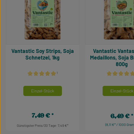
Vantastic Soy Strips, Soja
Vantastic Vantastic Soy
Schnetzel, 1kg
Medaillons, Soja B
800g
¹
Durchschnittliche Bewertung von 5 von 5 Sternen
Durchschnittl
auswählen
Mengeneinheiten
Mengeneinhei
Einzel-Stück
Einzel-Stück
7,49 €
6,49 €
Regulärer Preis:
Regulärer Pr
(8,11 €* / 1000 Gra
Günstigster Preis/30 Tage: 7,49 €