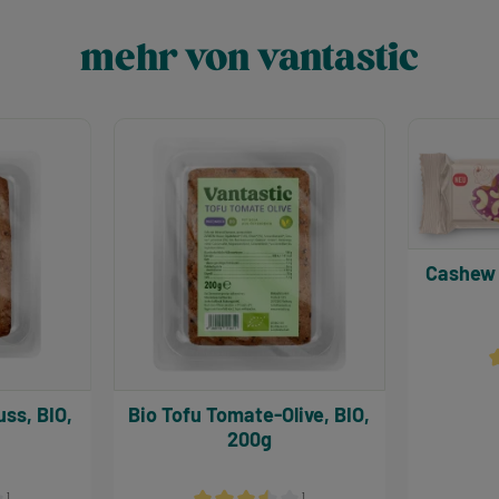
ert ein oder benutze die Schaltflächen um 
l: Gib den gewünschten Wert ein oder benu
Produkt Anzahl: Gib den gewüns
Produ
mehr von vantastic
Cashew 
D
ss, BIO,
Bio Tofu Tomate-Olive, BIO,
200g