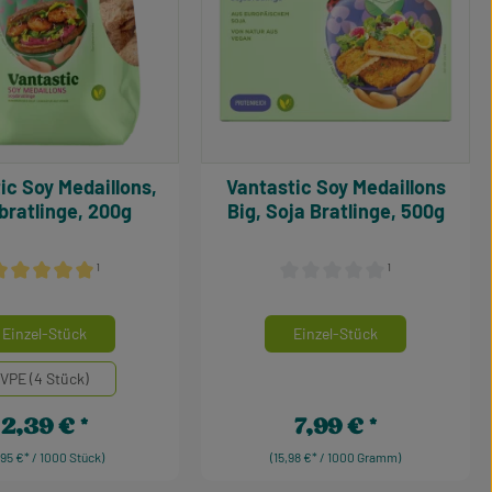
illons,
Vantastic Soy Medaillons
bratlinge, 200g
Big, Soja Bratlinge, 500g
¹
¹
ternen
urchschnittliche Bewertung von 5 von 5 Sternen
Durchschnittliche Bewertung 
auswählen
auswählen
einheiten
Mengeneinheiten
Einzel-Stück
Einzel-Stück
VPE (4 Stück)
2,39 €
7,99 €
Regulärer Preis:
Regulärer Preis:
1,95 €* / 1000 Stück)
(15,98 €* / 1000 Gramm)