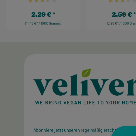
¹
Durchschnittliche Bewertung von 3.5 von 5 Sternen
Durchschnittl
2,29 €
2,59 €
Regulärer Preis:
Regulärer Pr
(11,45 €* / 1000 Gramm)
(12,95 €* / 1000 Gr
Abonniere jetzt unseren regelmäßig erscheinenden N