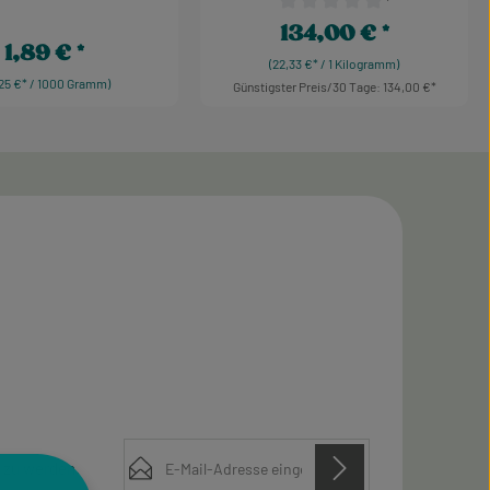
¹
 Sternen
Durchschnittliche Bewertung 
134,00 €
Regulärer Preis:
1,89 €
Regulärer Preis:
(22,33 €* / 1 Kilogramm)
,25 €* / 1000 Gramm)
Günstigster Preis/30 Tage: 134,00 €
Produkt Anzahl: Gib de
E-Mail-Adresse*
 zu werden.