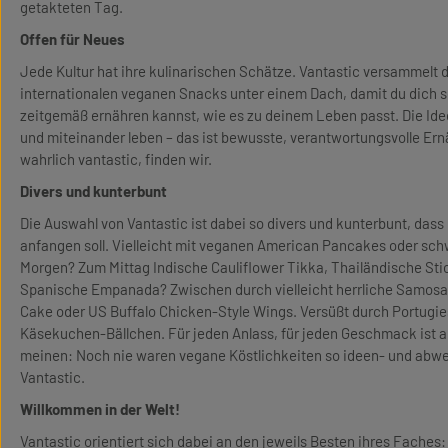
getakteten Tag.
Offen für Neues
Jede Kultur hat ihre kulinarischen Schätze. Vantastic versammelt 
internationalen veganen Snacks unter einem Dach, damit du dich 
zeitgemäß ernähren kannst, wie es zu deinem Leben passt. Die Ide
und miteinander leben – das ist bewusste, verantwortungsvolle Er
wahrlich vantastic, finden wir.
Divers und kunterbunt
Die Auswahl von Vantastic ist dabei so divers und kunterbunt, das
anfangen soll. Vielleicht mit veganen American Pancakes oder s
Morgen? Zum Mittag Indische Cauliflower Tikka, Thailändische Sti
Spanische Empanada? Zwischen durch vielleicht herrliche Samosa
Cake oder US Buffalo Chicken-Style Wings. Versüßt durch Portugie
Käsekuchen-Bällchen. Für jeden Anlass, für jeden Geschmack ist a
meinen: Noch nie waren vegane Köstlichkeiten so ideen- und abwe
Vantastic.
Willkommen in der Welt!
Vantastic orientiert sich dabei an den jeweils Besten ihres Faches: 