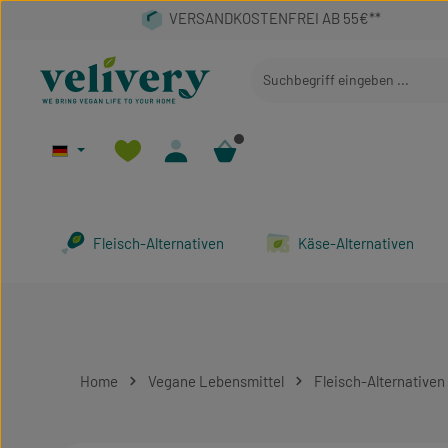
 Hauptinhalt springen
Zur Suche springen
Zur Hauptnavigation springen
Fleisch-Alternativen
Käse-Alternativen
Home
Vegane Lebensmittel
Fleisch-Alternativen