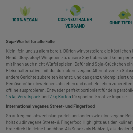
CO2-NEUTRALER
100% VEGAN
OHNE TIERL
VERSAND
Soja-Würfel für alle Fälle
Klein, fein und zu allem bereit. Dürfen wir vorstellen: die köstliche
Menü. Okay, okay! Wir geben zu, unsere Soy Cubes sind keine perfek
mit ihnen auch nicht Würfel spielen. Dafür sind Soja-Stückchen e
Fleischalternative, mit der du leckere vegane Alternativen zu Gulas
andere Gerichte zubereiten kannst; und das ganz unkompliziert und 
Gemüsebrühe einweichen, absieben und nach Belieben zubereiten. 
offline ausprobieren. Entweder perfekt portioniert für dein persön
1,5 kg Vorratspack
und
7 kg Karton
für spontan-kreative Impulse.
International veganes Street- und Fingerfood
So aufregend, abwechslungsreich und anders wie eine vegane Reise
holst du dir vegane Street- & Fingerfood Highlights aus den kulin
Erde direkt in deine Lunchbox. Als Snack, als Mahlzeit, als idealer Be