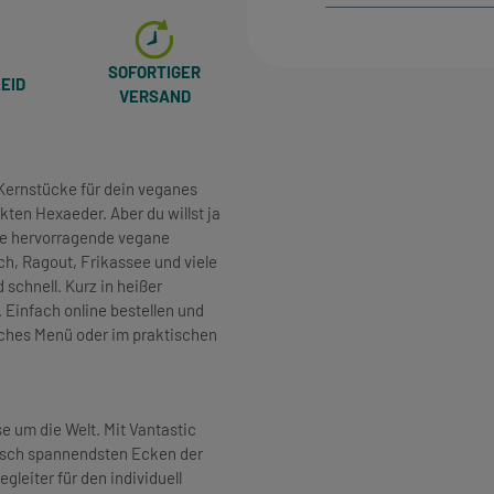
SOFORTIGER
EID
VERSAND
n Kernstücke für dein veganes
ten Hexaeder. Aber du willst ja
ine hervorragende vegane
ch, Ragout, Frikassee und viele
schnell. Kurz in heißer
Einfach online bestellen und
liches Menü oder im praktischen
 um die Welt. Mit Vantastic
arisch spannendsten Ecken der
gleiter für den individuell