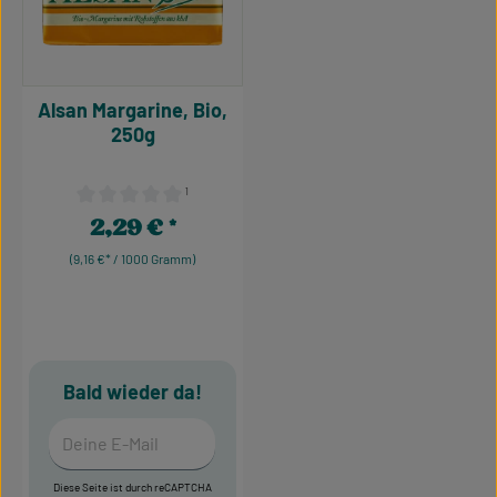
Alsan Margarine, Bio,
250g
¹
Durchschnittliche Bewertung von 0 von 5 Sternen
2,29 €
Regulärer Preis:
(9,16 €* / 1000 Gramm)
Bald wieder da!
Deine E-Mail
Diese Seite ist durch reCAPTCHA