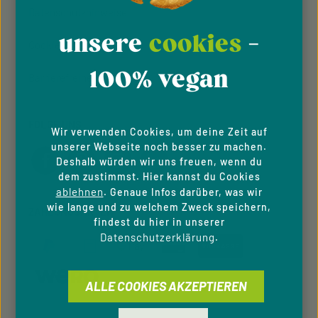
Datenschutzhinweise
unsere
cookies
-
Cookie-Einstellungen
100% vegan
Barrierefreiheit
FOLGE UNS
Wir verwenden Cookies, um deine Zeit auf
unserer Webseite noch besser zu machen.
Deshalb würden wir uns freuen, wenn du
dem zustimmst. Hier kannst du Cookies
ablehnen
. Genaue Infos darüber, was wir
wie lange und zu welchem Zweck speichern,
ZAHLUNGSARTEN
findest du hier in unserer
Datenschutzerklärung
.
ALLE COOKIES AKZEPTIEREN