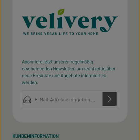
Abonniere jetzt unseren regelmäßig
erscheinenden Newsletter, um rechtzeitig über
neue Produkte und Angebote informiert zu
werden.
E-Mail-Adresse*
Diese Seite ist durch reCAPTCHA geschützt und es gelten die
Datenschutz
Datenschutzrichtlinie
Die mit einem Stern (*) markierten Felder sind
Nutzungsbedingungen
und
.
Ich habe die
Datenschutzbestimmungen
zur
Pflichtfelder.
Kenntnis genommen und die
AGB
gelesen und bin
KUNDENINFORMATION
mit ihnen einverstanden.