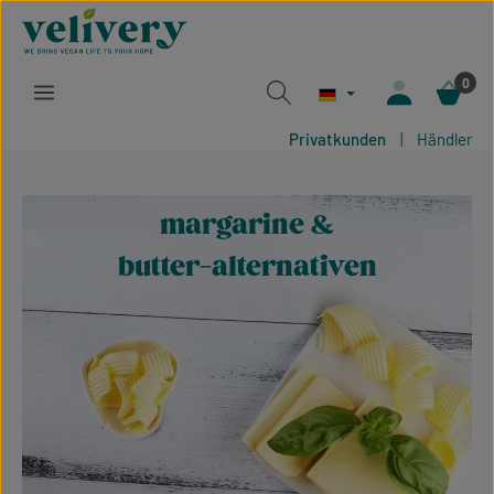
Zum Hauptinhalt springen
0
Privatkunden
|
Händler
margarine &
butter-alternativen