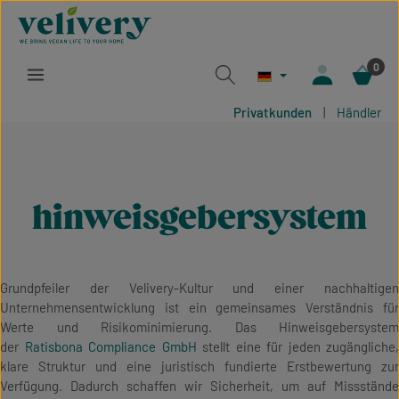
Zum Hauptinhalt springen
0
Privatkunden
|
Händler
hinweisgeber­system
Grundpfeiler der Velivery-Kultur und einer nachhaltigen
Unternehmensentwicklung ist ein gemeinsames Verständnis für
Werte und Risikominimierung. Das Hinweisgebersystem
der
Ratisbona Compliance GmbH
stellt eine für jeden zugängliche,
klare Struktur und eine juristisch fundierte Erstbewertung zur
Verfügung. Dadurch schaffen wir Sicherheit, um auf Missstände