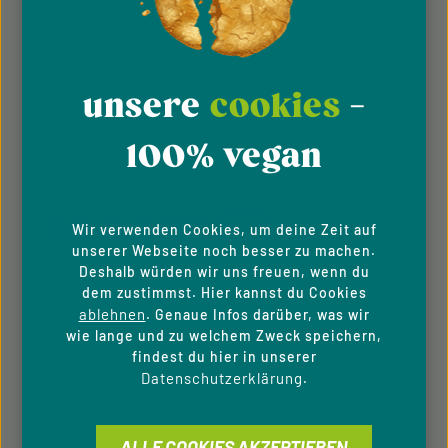
FOLGE UNS
unsere
cookies
-
100% vegan
ZAHLUNGSARTEN
Wir verwenden Cookies, um deine Zeit auf
unserer Webseite noch besser zu machen.
Deshalb würden wir uns freuen, wenn du
dem zustimmst. Hier kannst du Cookies
ablehnen
. Genaue Infos darüber, was wir
SERVICE-HOTLINE
wie lange und zu welchem Zweck speichern,
findest du hier in unserer
Unterstützung und Beratung unter:
Datenschutzerklärung
.
09433 - 20 41 31 00
Mo-Fr, 08:00 - 16:00 Uhr
ALLE COOKIES AKZEPTIEREN