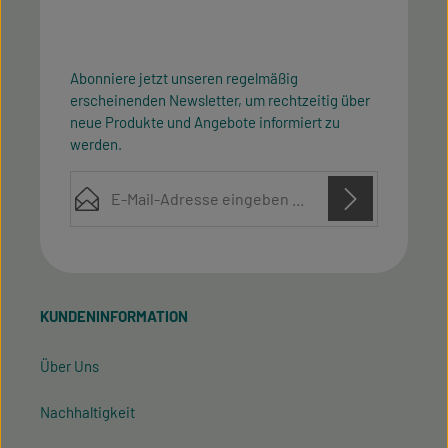
Abonniere jetzt unseren regelmäßig
erscheinenden Newsletter, um rechtzeitig über
neue Produkte und Angebote informiert zu
werden.
E-Mail-Adresse*
Diese Seite ist durch reCAPTCHA geschützt und es gelten die
Datenschutz
Datenschutzrichtlinie
Die mit einem Stern (*) markierten Felder sind
Nutzungsbedingungen
und
.
Ich habe die
Datenschutzbestimmungen
zur
Pflichtfelder.
Kenntnis genommen und die
AGB
gelesen und bin
KUNDENINFORMATION
mit ihnen einverstanden.
Über Uns
Nachhaltigkeit