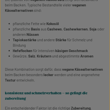
beim Backen. Typische Bestandteile vieler
veganen
Käsealternativen
sind:
pflanzliche Fette wie
Kokosöl
pflanzliche
Basis
aus
Cashews
,
Cashewkernen
,
Soja
oder
anderen
Nüssen
Tapiokastärke
und andere
Stärke
für Schmelz und
Bindung
Hefeflocken
für intensiven
käsigen Geschmack
Gewürze,
Salz
,
Kräutern
und abgestimmte
Aromen
Diese Kombination sorgt dafür, dass
vegane Käsealternativen
beim Backen besonders
lecker
werden und eine angenehme
Textur
entwickeln.
konsistenz und schmelzverhalten – so gelingt die
zubereitung
Ein entscheidender Faktor ist die richtige
Zubereitung
.