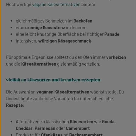
Hochwertige
vegane Käsealternativen
bieten:
gleichmäßiges Schmelzen im
Backofen
eine
cremige Konsistenz
im Inneren
eine leicht knusprige Oberfläche bei richtiger
Panade
intensiven,
würzigen Käsegeschmack
Für optimale Ergebnisse solltest du den Ofen immer
vorheizen
und die
Käsealternativen
gleichmäßig verteilen.
vielfalt an käsesorten und kreativen rezepten
Die Auswahl an
veganen Käsealternativen
wächst stetig. Du
findest heute zahlreiche Varianten für unterschiedliche
Rezepte
:
Alternativen zu klassischen
Käsesorten
wie
Gouda
,
Cheddar
,
Parmesan
oder
Camembert
Produkte für
Ofenkäse
und
Backcamembert