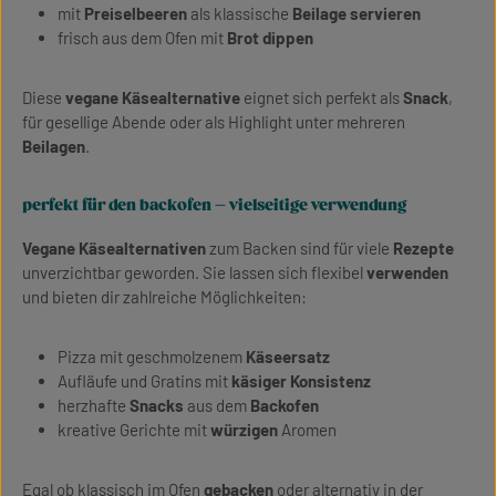
mit
Preiselbeeren
als klassische
Beilage servieren
frisch aus dem Ofen mit
Brot dippen
Diese
vegane Käsealternative
eignet sich perfekt als
Snack
,
für gesellige Abende oder als Highlight unter mehreren
Beilagen
.
perfekt für den backofen – vielseitige verwendung
Vegane Käsealternativen
zum Backen sind für viele
Rezepte
unverzichtbar geworden. Sie lassen sich flexibel
verwenden
und bieten dir zahlreiche Möglichkeiten:
Pizza mit geschmolzenem
Käseersatz
Aufläufe und Gratins mit
käsiger Konsistenz
herzhafte
Snacks
aus dem
Backofen
kreative Gerichte mit
würzigen
Aromen
Egal ob klassisch im Ofen
gebacken
oder alternativ in der