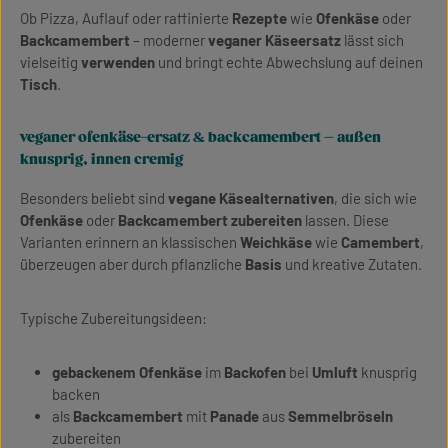
Ob Pizza, Auflauf oder raffinierte
Rezepte
wie
Ofenkäse
oder
Backcamembert
– moderner
veganer Käseersatz
lässt sich
vielseitig
verwenden
und bringt echte Abwechslung auf deinen
Tisch
.
veganer ofenkäse-ersatz & backcamembert – außen
knusprig, innen cremig
Besonders beliebt sind
vegane Käsealternativen
, die sich wie
Ofenkäse
oder
Backcamembert
zubereiten
lassen. Diese
Varianten erinnern an klassischen
Weichkäse
wie
Camembert
,
überzeugen aber durch pflanzliche
Basis
und kreative Zutaten.
Typische Zubereitungsideen:
gebackenem Ofenkäse
im
Backofen
bei
Umluft
knusprig
backen
als
Backcamembert
mit
Panade
aus
Semmelbröseln
zubereiten