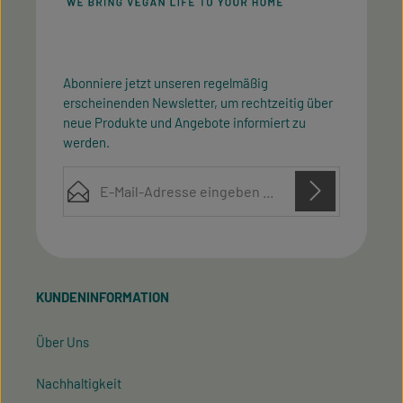
Abonniere jetzt unseren regelmäßig
erscheinenden Newsletter, um rechtzeitig über
neue Produkte und Angebote informiert zu
werden.
E-Mail-Adresse*
Diese Seite ist durch reCAPTCHA geschützt und es gelten die
Datenschutz
Datenschutzrichtlinie
Die mit einem Stern (*) markierten Felder sind
Nutzungsbedingungen
und
.
Ich habe die
Datenschutzbestimmungen
zur
Pflichtfelder.
Kenntnis genommen und die
AGB
gelesen und bin
KUNDENINFORMATION
mit ihnen einverstanden.
Über Uns
Nachhaltigkeit