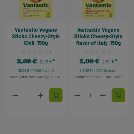
Vantastic Vegane
Vantastic Vegane
Sticks Cheezy-Style
Sticks Cheezy-Style
Chili, 150g
flavor of Italy, 150g
¹
¹
Durchschnittliche Bewertung von 0 von 5 Sternen
Durchschnittliche Bewertu
2,09 €
2,09 €
Regulärer Preis:
Regulärer Preis:
Verkaufspreis:
2,99 €
Verkaufspreis:
2,99 €
(13,93 €* / 1000 Gramm)
(13,93 €* / 1000 Gramm)
Günstigster Preis/30 Tage: 2,99 €
Günstigster Preis/30 Tage: 2,99 €
Produkt Anzahl: Gib den gewünschten Wert ein oder 
Produkt Anzahl: Gib den g