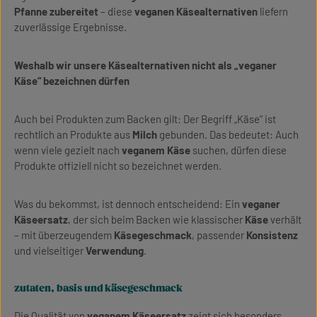
Pfanne
zubereitet
– diese
veganen Käsealternativen
liefern
zuverlässige Ergebnisse.
Weshalb wir unsere Käsealternativen nicht als „veganer
Käse“ bezeichnen dürfen
Auch bei Produkten zum Backen gilt: Der Begriff „Käse“ ist
rechtlich an Produkte aus
Milch
gebunden. Das bedeutet: Auch
wenn viele gezielt nach
veganem Käse
suchen, dürfen diese
Produkte offiziell nicht so bezeichnet werden.
Was du bekommst, ist dennoch entscheidend: Ein
veganer
Käseersatz
, der sich beim Backen wie klassischer
Käse
verhält
– mit überzeugendem
Käsegeschmack
, passender
Konsistenz
und vielseitiger
Verwendung
.
zutaten, basis und käsegeschmack
Die Qualität von
veganem Käseersatz
zeigt sich besonders