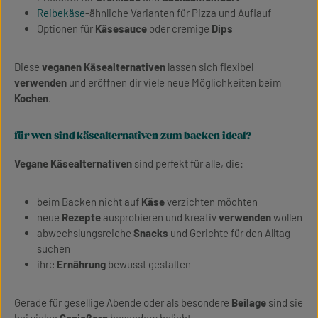
Reibekäse
-ähnliche Varianten für Pizza und Auflauf
Optionen für
Käsesauce
oder cremige
Dips
Diese
veganen Käsealternativen
lassen sich flexibel
verwenden
und eröffnen dir viele neue Möglichkeiten beim
Kochen
.
für wen sind käsealternativen zum backen ideal?
Vegane Käsealternativen
sind perfekt für alle, die:
beim Backen nicht auf
Käse
verzichten möchten
neue
Rezepte
ausprobieren und kreativ
verwenden
wollen
abwechslungsreiche
Snacks
und Gerichte für den Alltag
suchen
ihre
Ernährung
bewusst gestalten
Gerade für gesellige Abende oder als besondere
Beilage
sind sie
bei vielen
Genießern
besonders beliebt.