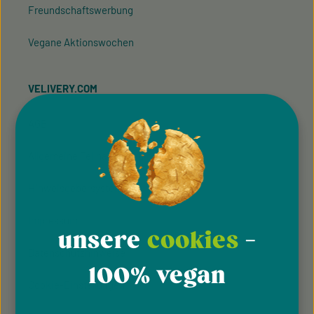
Freundschaftswerbung
Vegane Aktionswochen
VELIVERY.COM
AGB
Allgemeine Teilnahmebedingung
Hinweisgeber­system
Impressum
unsere
cookies
-
Datenschutzhinweise
100% vegan
Cookie-Einstellungen