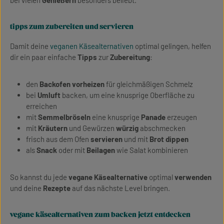
tipps zum zubereiten und servieren
Damit deine
veganen Käsealternativen
optimal gelingen, helfen
dir ein paar einfache
Tipps
zur
Zubereitung
:
den
Backofen vorheizen
für gleichmäßigen Schmelz
bei
Umluft
backen, um eine knusprige Oberfläche zu
erreichen
mit
Semmelbröseln
eine knusprige
Panade
erzeugen
mit
Kräutern
und Gewürzen
würzig
abschmecken
frisch aus dem Ofen
servieren
und mit
Brot dippen
als
Snack
oder mit
Beilagen
wie Salat kombinieren
So kannst du jede
vegane Käsealternative
optimal
verwenden
und deine
Rezepte
auf das nächste Level bringen.
vegane käsealternativen zum backen jetzt entdecken