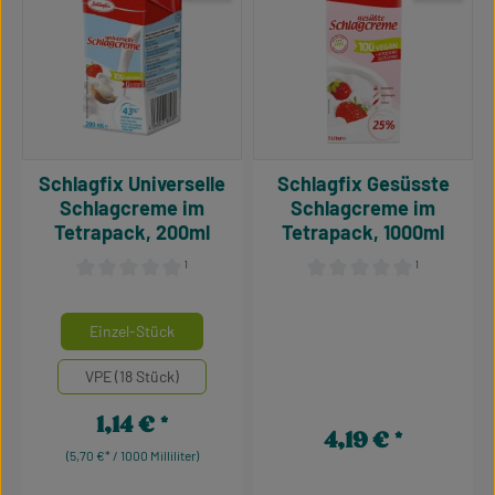
Schlagfix Universelle
Schlagfix Gesüsste
Schlagcreme im
Schlagcreme im
Tetrapack, 200ml
Tetrapack, 1000ml
¹
¹
Durchschnittliche Bewertung von 0 von 5 Sternen
Durchschnittliche Bewertu
auswählen
Mengeneinheiten
Einzel-Stück
VPE (18 Stück)
1,14 €
Regulärer Preis:
4,19 €
Regulärer Preis:
(5,70 €* / 1000 Milliliter)