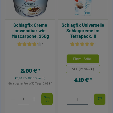
Schlagfix Creme
Schlagfix Universelle
anwendbar wie
Schlagcreme im
Mascarpone, 250g
Tetrapack, 1l
¹
¹
Durchschnittliche Bewertung von 4.34 von 5 Sternen
Durchschnittliche Bewertu
auswähle
Mengeneinheiten
Einzel-Stück
VPE (12 Stück)
2,99 €
Regulärer Preis:
(11,96 €* / 1000 Gramm)
4,19 €
Regulärer Preis:
Günstigster Preis/30 Tage: 2,99 €
Produkt Anzahl: Gib den gewünschten Wert ein oder 
Produkt Anzahl: Gib den g