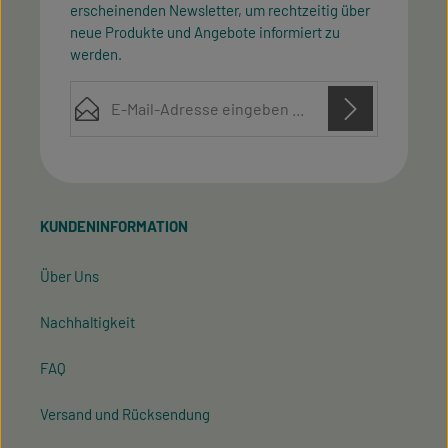
erscheinenden Newsletter, um rechtzeitig über
neue Produkte und Angebote informiert zu
werden.
E-Mail-Adresse*
Diese Seite ist durch reCAPTCHA geschützt und es gelten die
Datenschutz
Datenschutzrichtlinie
Die mit einem Stern (*) markierten Felder sind
Nutzungsbedingungen
und
.
Ich habe die
Datenschutzbestimmungen
zur
Pflichtfelder.
Kenntnis genommen und die
AGB
gelesen und bin
KUNDENINFORMATION
mit ihnen einverstanden.
Über Uns
Nachhaltigkeit
FAQ
Versand und Rücksendung