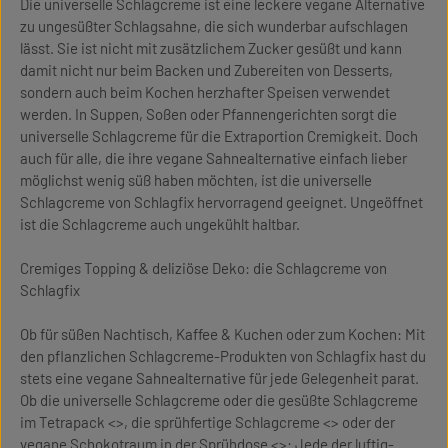
Die universelle Schlagcreme ist eine leckere vegane Alternative
zu ungesüßter Schlagsahne, die sich wunderbar aufschlagen
lässt. Sie ist nicht mit zusätzlichem Zucker gesüßt und kann
damit nicht nur beim Backen und Zubereiten von Desserts,
sondern auch beim Kochen herzhafter Speisen verwendet
werden. In Suppen, Soßen oder Pfannengerichten sorgt die
universelle Schlagcreme für die Extraportion Cremigkeit. Doch
auch für alle, die ihre vegane Sahnealternative einfach lieber
möglichst wenig süß haben möchten, ist die universelle
Schlagcreme von Schlagfix hervorragend geeignet. Ungeöffnet
ist die Schlagcreme auch ungekühlt haltbar.
Cremiges Topping & deliziöse Deko: die Schlagcreme von
Schlagfix
Ob für süßen Nachtisch, Kaffee & Kuchen oder zum Kochen: Mit
den pflanzlichen Schlagcreme-Produkten von Schlagfix hast du
stets eine vegane Sahnealternative für jede Gelegenheit parat.
Ob die universelle Schlagcreme oder die gesüßte Schlagcreme
im Tetrapack <>, die sprühfertige Schlagcreme <> oder der
vegane Schokotraum in der Sprühdose <>: Jede der luftig-