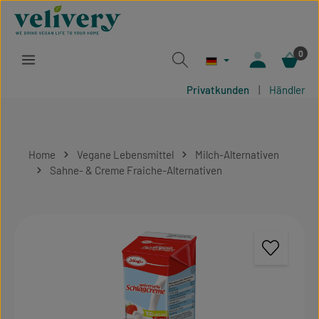
Zum Hauptinhalt springen
0
Privatkunden
|
Händler
Home
Vegane Lebensmittel
Milch-Alternativen
Sahne- & Creme Fraiche-Alternativen
Bildergalerie überspringen