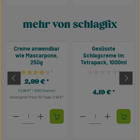
mehr von schlagfix
Produktgalerie überspringen
Creme anwendbar
Gesüsste
wie Mascarpone,
Schlagcreme im
250g
Tetrapack, 1000ml
¹
¹
Durchschnittliche Bewertung von 4.34 von 5 Sternen
Durchschnittliche Bewertu
2,99 €
Regulärer Preis:
(11,96 €* / 1000 Gramm)
4,19 €
Regulärer Preis:
Günstigster Preis/30 Tage: 2,99 €
Produkt Anzahl: Gib den gewünschten Wert ein oder 
Produkt Anzahl: Gib den 