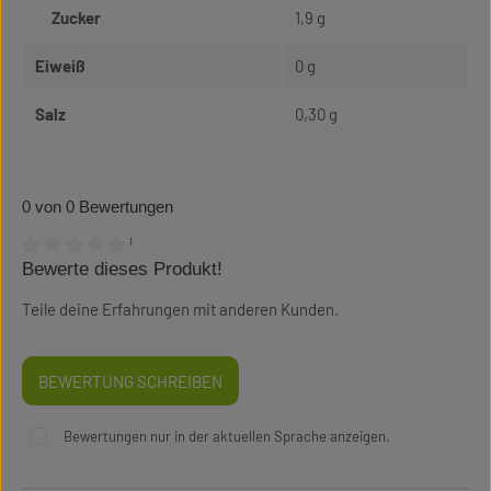
Zucker
1,9 g
Eiweiß
0 g
Salz
0,30 g
0 von 0 Bewertungen
¹
Bewerte dieses Produkt!
Durchschnittliche Bewertung von 0 von 5 Sternen
Teile deine Erfahrungen mit anderen Kunden.
BEWERTUNG SCHREIBEN
Bewertungen nur in der aktuellen Sprache anzeigen.