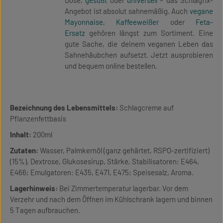
Dose,
gesüßt
oder
universell
– das Schlagfix-
Angebot ist absolut sahnemäßig. Auch
vegane
Mayonnaise
,
Kaffeeweißer
oder
Feta-
Ersatz
gehören längst zum Sortiment. Eine
gute Sache, die deinem veganen Leben das
Sahnehäubchen aufsetzt. Jetzt ausprobieren
und bequem online bestellen.
Bezeichnung des Lebensmittels:
Schlagcreme auf
Pflanzenfettbasis
Inhalt:
200ml
Zutaten:
Wasser, Palmkernöl (ganz gehärtet, RSPO-zertifiziert)
(15%), Dextrose, Glukosesirup, Stärke, Stabilisatoren: E464,
E466; Emulgatoren: E435, E471, E475; Speisesalz, Aroma.
Lagerhinweis:
Bei Zimmertemperatur lagerbar. Vor dem
Verzehr und nach dem Öffnen im Kühlschrank lagern und binnen
5 Tagen aufbrauchen.