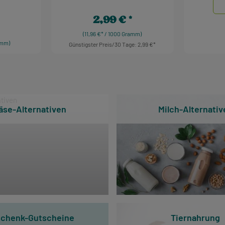
2,99 €
Regulärer Preis:
eis:
(11,96 €* / 1000 Gramm)
amm)
Günstigster Preis/30 Tage: 2,99 €
Produkt Anzahl: Gib den gewüns
ert ein oder benutze die Schaltflächen um 
l: Gib den gewünschten Wert ein oder benu
Produ
äse-Alternativen
Milch-Alternativ
chenk-Gutscheine
Tiernahrung