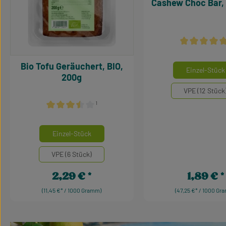
Cashew Choc Bar, 
Durchschnittl
Bio Tofu Geräuchert, BIO,
Mengeneinhei
Einzel-Stück
200g
VPE (12 Stück
¹
Durchschnittliche Bewertung von 3.5 von 5 Sternen
auswählen
Mengeneinheiten
Einzel-Stück
VPE (6 Stück)
2,29 €
1,89 €
Regulärer Preis:
Regulärer Pr
(11,45 €* / 1000 Gramm)
(47,25 €* / 1000 Gr
Produkt Anzahl: Gib den gewünschten W
Produkt Anzah