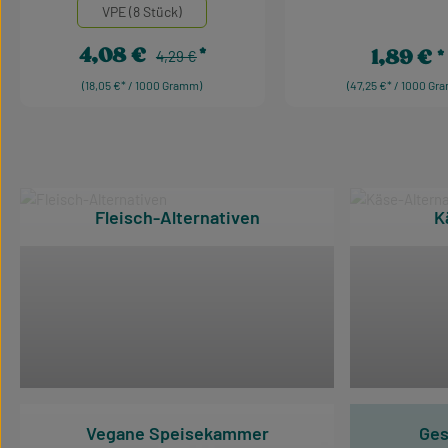
VPE (8 Stück)
4,08 €
1,89 €
Regulärer Preis:
Verkaufspreis:
4,29 €
Regulärer Pr
(18,05 €* / 1000 Gramm)
(47,25 €* / 1000 Gr
Produkt Anzahl: Gib den gewünschten W
Produkt Anzah
Kategoriegalerie überspringen
Fleisch-Alternativen
K
Vegane Speisekammer
Ges