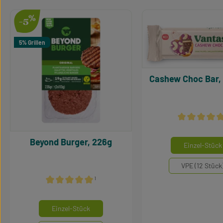
Produktgalerie überspringen
%
-5
5% Grillen
Cashew Choc Bar, 
Durchschnittl
Beyond Burger, 226g
Mengeneinhei
Einzel-Stück
VPE (12 Stück
¹
Durchschnittliche Bewertung von 5 von 5 Sternen
auswählen
Mengeneinheiten
Einzel-Stück