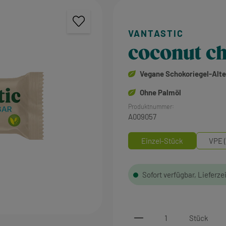
coconut ch
Vegane Schokoriegel-Alte
Ohne Palmöl
Produktnummer:
A009057
Einzel-Stück
VPE (
Sofort verfügbar, Lieferze
Produkt Anzahl: Gi
Stück