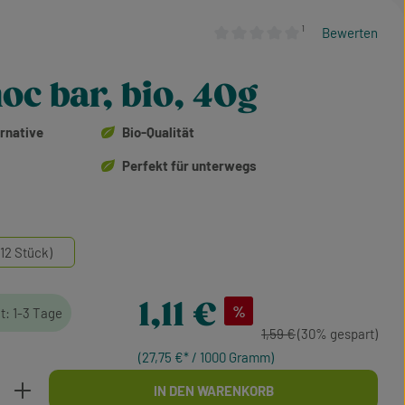
¹
Bewerten
Durchschnittliche Bewertung von
oc bar, bio, 40g
rnative
Bio-Qualität
Perfekt für unterwegs
12 Stück)
Verkaufspreis:
1,11 €
%
it: 1-3 Tage
Regulärer Preis:
1,59 €
(30% gespart)
(27,75 €* / 1000 Gramm)
b den gewünschten Wert ein oder benutze d
IN DEN WARENKORB