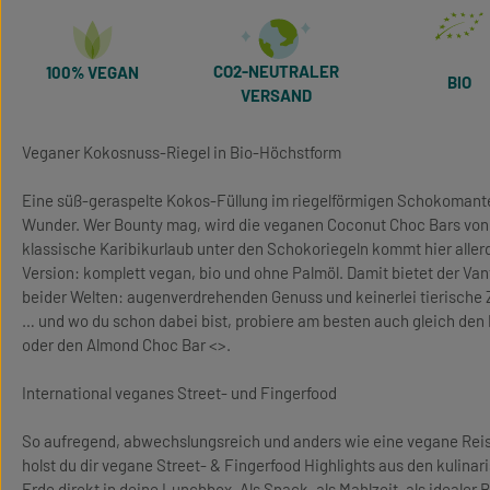
CO2-NEUTRALER
100% VEGAN
BIO
VERSAND
Veganer Kokosnuss-Riegel in Bio-Höchstform
Eine süß-geraspelte Kokos-Füllung im riegelförmigen Schokomante
Wunder. Wer Bounty mag, wird die veganen Coconut Choc Bars von 
klassische Karibikurlaub unter den Schokoriegeln kommt hier aller
Version: komplett vegan, bio und ohne Palmöl. Damit bietet der Van
beider Welten: augenverdrehenden Genuss und keinerlei tierische 
… und wo du schon dabei bist, probiere am besten auch gleich den
oder den Almond Choc Bar <>.
International veganes Street- und Fingerfood
So aufregend, abwechslungsreich und anders wie eine vegane Reise
holst du dir vegane Street- & Fingerfood Highlights aus den kulin
Erde direkt in deine Lunchbox. Als Snack, als Mahlzeit, als idealer Be