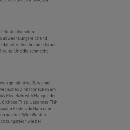
die fantastischsten
so abwechslungsreich und
e dahinter: Voneinander lernen
nährung. Und die schmeckt
s man gar nicht weiß, wo man
chwedischen Zimtschnecken am
cky Rice Balls with Mango oder
, Cickpea Fries, Japanese Fish
sische Pasteis de Nata oder
lso gesorgt. Wir möchten
chslungsreich wie bei