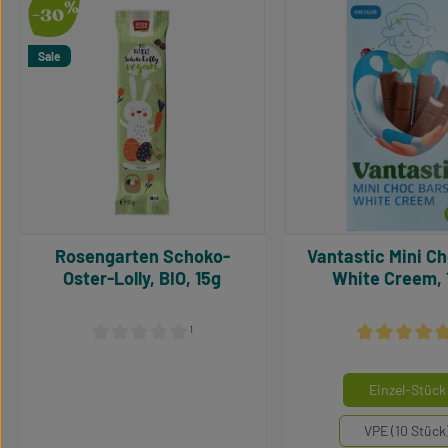
Produktgalerie überspringen
%
-30
Sale
Rosengarten Schoko-
Vantastic Mini Choc Bars
Oster-Lolly, BIO, 15g
White Creem, 
¹
Durchschnittliche Bewertung von 0 von 5 Sternen
Durchschnittl
Mengeneinhei
Einzel-Stück
VPE (10 Stück