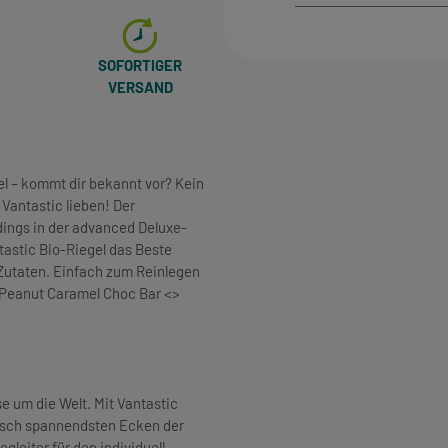
SOFORTIGER
VERSAND
l – kommt dir bekannt vor? Kein
Vantastic lieben! Der
dings in der advanced Deluxe-
tastic Bio-Riegel das Beste
Zutaten. Einfach zum Reinlegen
 Peanut Caramel Choc Bar <>
 um die Welt. Mit Vantastic
arisch spannendsten Ecken der
gleiter für den individuell