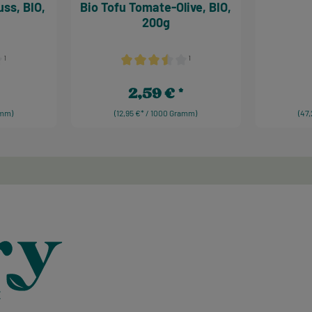
ss, BIO,
Bio Tofu Tomate-Olive, BIO,
200g
¹
¹
iche Bewertung von 3.17 von 5 Sternen
Durchschnittliche Bewertung von 3.5 von 5
2,59 €
eis:
Regulärer Preis:
amm)
(12,95 €* / 1000 Gramm)
(47