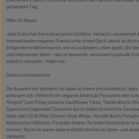
getakteten Tag.
Offen für Neues
Jede Kultur hat ihre kulinarischen Schätze. Vantastic versammelt 
internationalen veganen Snacks unter einem Dach, damit du dich 
zeitgemäß ernähren kannst, wie es zu deinem Leben passt. Die Ide
und miteinander leben – das ist bewusste, verantwortungsvolle Er
wahrlich vantastic, finden wir.
Divers und kunterbunt
Die Auswahl von Vantastic ist dabei so divers und kunterbunt, das
anfangen soll. Vielleicht mit veganen American Pancakes oder s
Morgen? Zum Mittag Indische Cauliflower Tikka, Thailändische Sti
Spanische Empanada? Zwischen durch vielleicht herrliche Samosa
Cake oder US Buffalo Chicken-Style Wings. Versüßt durch Portugie
Käsekuchen-Bällchen. Für jeden Anlass, für jeden Geschmack ist a
meinen: Noch nie waren vegane Köstlichkeiten so ideen- und abwe
Vantastic.