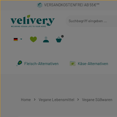
 Hauptinhalt springen
Zur Suche springen
Zur Hauptnavigation springen
Fleisch-Alternativen
Käse-Alternativen
Home
Vegane Lebensmittel
Vegane Süßwaren