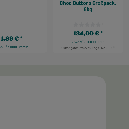
Choc Buttons Großpack,
6kg
¹
 Sternen
Durchschnittliche Bewertung 
134,00 €
Regulärer Preis:
1,89 €
Regulärer Preis:
(22,33 €* / 1 Kilogramm)
,25 €* / 1000 Gramm)
Günstigster Preis/30 Tage: 134,00 €
Produkt Anzahl: Gib de