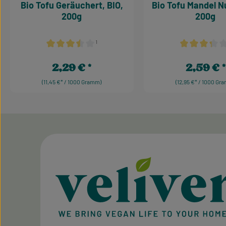
Bio Tofu Geräuchert, BIO,
Bio Tofu Mandel Nu
200g
200g
¹
Durchschnittliche Bewertung von 3.5 von 5 Sternen
Durchschnittl
2,29 €
2,59 €
Regulärer Preis:
Regulärer Pr
(11,45 €* / 1000 Gramm)
(12,95 €* / 1000 Gr