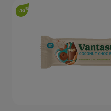
Bildergalerie überspringen
%
-30