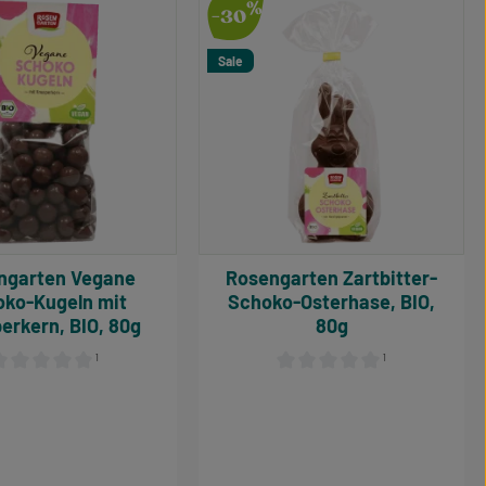
%
-30
Sale
rten Vegane
Rosengarten Zartbitter-
oko-Kugeln mit
Schoko-Osterhase, BIO,
erkern, BIO, 80g
80g
¹
¹
ternen
urchschnittliche Bewertung von 0 von 5 Sternen
Durchschnittliche Bewertung 