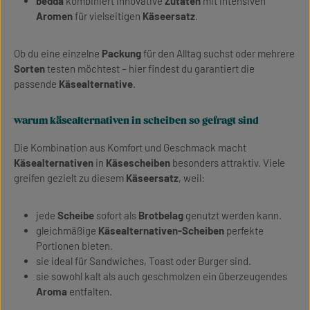
bedda
kombiniert innovative
Zutaten
mit intensiven
Aromen
für vielseitigen
Käseersatz
.
Ob du eine einzelne
Packung
für den Alltag suchst oder mehrere
Sorten
testen möchtest – hier findest du garantiert die
passende
Käsealternative
.
warum käsealternativen in scheiben so gefragt sind
Die Kombination aus Komfort und Geschmack macht
Käsealternativen
in
Käsescheiben
besonders attraktiv. Viele
greifen gezielt zu diesem
Käseersatz
, weil:
jede
Scheibe
sofort als
Brotbelag
genutzt werden kann.
gleichmäßige
Käsealternativen-Scheiben
perfekte
Portionen bieten.
sie ideal für Sandwiches, Toast oder Burger sind.
sie sowohl kalt als auch geschmolzen ein überzeugendes
Aroma
entfalten.