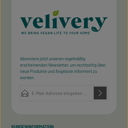
Abonniere jetzt unseren regelmäßig
erscheinenden Newsletter, um rechtzeitig über
neue Produkte und Angebote informiert zu
werden.
E-Mail-Adresse*
Diese Seite ist durch reCAPTCHA geschützt und es gelten die
Datenschutz
Datenschutzrichtlinie
Die mit einem Stern (*) markierten Felder sind
Nutzungsbedingungen
und
.
Ich habe die
Datenschutzbestimmungen
zur
Pflichtfelder.
Kenntnis genommen und die
AGB
gelesen und bin
KUNDENINFORMATION
mit ihnen einverstanden.