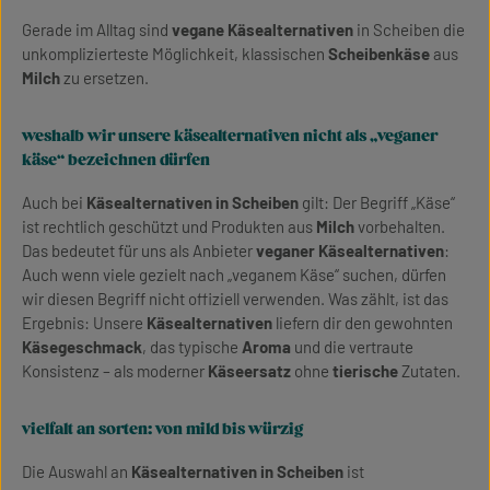
Gerade im Alltag sind
vegane Käsealternativen
in Scheiben die
unkomplizierteste Möglichkeit, klassischen
Scheibenkäse
aus
Milch
zu ersetzen.
weshalb wir unsere käsealternativen nicht als „veganer
käse“ bezeichnen dürfen
Auch bei
Käsealternativen in Scheiben
gilt: Der Begriff „Käse“
ist rechtlich geschützt und Produkten aus
Milch
vorbehalten.
Das bedeutet für uns als Anbieter
veganer Käsealternativen
:
Auch wenn viele gezielt nach „veganem Käse“ suchen, dürfen
wir diesen Begriff nicht offiziell verwenden. Was zählt, ist das
Ergebnis: Unsere
Käsealternativen
liefern dir den gewohnten
Käsegeschmack
, das typische
Aroma
und die vertraute
Konsistenz – als moderner
Käseersatz
ohne
tierische
Zutaten.
vielfalt an sorten: von mild bis würzig
Die Auswahl an
Käsealternativen in Scheiben
ist