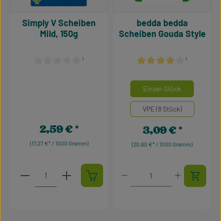
Simply V Scheiben
bedda bedda
Mild, 150g
Scheiben Gouda Style
¹
¹
Durchschnittliche Bewertung von 0 von 5 Sternen
Durchschnittliche Bewertu
auswähle
Mengeneinheiten
Einzel-Stück
VPE (8 Stück)
2,59 €
3,09 €
Regulärer Preis:
Regulärer Preis:
(17,27 €* / 1000 Gramm)
(20,60 €* / 1000 Gramm)
Produkt Anzahl: Gib den gewünschten Wert ein oder 
Produkt Anzahl: Gib den g