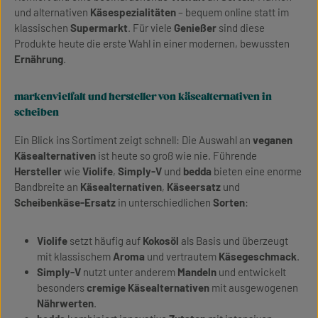
und alternativen
Käsespezialitäten
– bequem online statt im
klassischen
Supermarkt
. Für viele
Genießer
sind diese
Produkte heute die erste Wahl in einer modernen, bewussten
Ernährung
.
markenvielfalt und hersteller von käsealternativen in
scheiben
Ein Blick ins Sortiment zeigt schnell: Die Auswahl an
veganen
Käsealternativen
ist heute so groß wie nie. Führende
Hersteller
wie
Violife
,
Simply-V
und
bedda
bieten eine enorme
Bandbreite an
Käsealternativen
,
Käseersatz
und
Scheibenkäse-Ersatz
in unterschiedlichen
Sorten
:
Violife
setzt häufig auf
Kokosöl
als Basis und überzeugt
mit klassischem
Aroma
und vertrautem
Käsegeschmack
.
Simply-V
nutzt unter anderem
Mandeln
und entwickelt
besonders
cremige Käsealternativen
mit ausgewogenen
Nährwerten
.