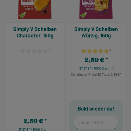
Simply V Scheiben
Simply V Scheiben
Character, 150g
Würzig, 150g
¹
¹
Durchschnittliche Bewertung von 0 von 5 Sternen
Durchschnittliche Bewertu
2,59 €
Regulärer Preis:
(17,27 €* / 1000 Gramm)
Günstigster Preis/30 Tage: 2,59 €
Bald wieder da!
Deine E-Mail
2,59 €
Regulärer Preis:
(17,27 €* / 1000 Gramm)