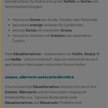
beeindruckend. Du findest eine große
Vielfalt
an
Sorten
und
Geschmacksrichtungen:
klassische
Sorten
wie Gouda, Cheddar oder Mozzarella.
besonders
cremige
Varianten für Sandwiches.
würzige
Sorten
mit intensivem
Aroma
.
innovative Varianten mit
Kräutern
oder besonderen
Zutaten.
Viele
Käsealternativen
– insbesondere von
Violife
,
Simply-V
und
bedda
– sind so entwickelt, dass sie sowohl kalt als auch
geschmolzen überzeugen und echten Genuss bieten.
zutaten, nährwerte und kcal im überblick
Eine hochwertige
Käsealternative
zeichnet sich durch ihre
Zutaten
,
Nährwerte
und den bewussten Umgang mit
Inhaltsstoffen aus. Typische Bestandteile vieler
Käsealternativen
und
Käseersatz
-Produkte sind: