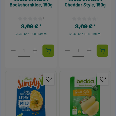
Bockshornklee, 150g
Cheddar Style, 150g
¹
¹
Durchschnittliche Bewertung von 0 von 5 Sternen
Durchschnittliche Bewertu
3,09 €
3,09 €
Regulärer Preis:
Regulärer Preis:
(20,60 €* / 1000 Gramm)
(20,60 €* / 1000 Gramm)
Produkt Anzahl: Gib den gewünschten Wert ein oder 
Produkt Anzahl: Gib den g