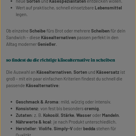
neue
Sorten
und
Käsespezialitäten
entdecken wollen.
Wert auf praktische, schnell einsetzbare
Lebensmittel
legen.
Ob einzelne
Scheibe
fürs Brot oder mehrere
Scheiben
für dein
Sandwich – diese
Käsealternativen
passen perfekt in den
Alltag moderner
Genießer
.
so findest du die richtige käsealternative in scheiben
Die Auswahl an
Käsealternativen
,
Sorten
und
Käseersatz
ist
groß – mit ein paar einfachen Kriterien findest du schnell die
passende
Käsealternative
:
Geschmack & Aroma
: mild, würzig oder intensiv.
Konsistenz
: von fest bis besonders
cremig
.
Zutaten
: z. B.
Kokosöl
,
Stärke
,
Wasser
oder
Mandeln
.
Nährwerte & kcal
: je nach Produkt unterschiedlich.
Hersteller
:
Violife
,
Simply-V
oder
bedda
stehen für
Qualität.