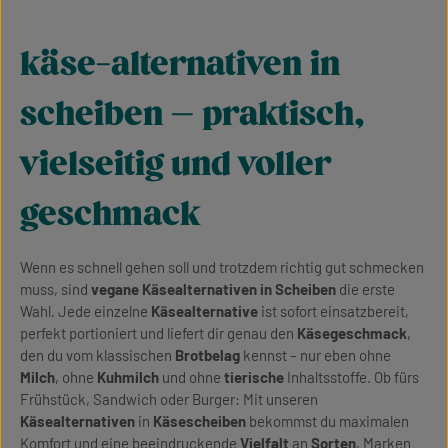
käse-alternativen in
scheiben – praktisch,
vielseitig und voller
geschmack
Wenn es schnell gehen soll und trotzdem richtig gut schmecken
muss, sind
vegane Käsealternativen in Scheiben
die erste
Wahl. Jede einzelne
Käsealternative
ist sofort einsatzbereit,
perfekt portioniert und liefert dir genau den
Käsegeschmack
,
den du vom klassischen
Brotbelag
kennst – nur eben ohne
Milch
, ohne
Kuhmilch
und ohne
tierische
Inhaltsstoffe. Ob fürs
Frühstück, Sandwich oder Burger: Mit unseren
Käsealternativen
in
Käsescheiben
bekommst du maximalen
Komfort und eine beeindruckende
Vielfalt
an
Sorten
, Marken