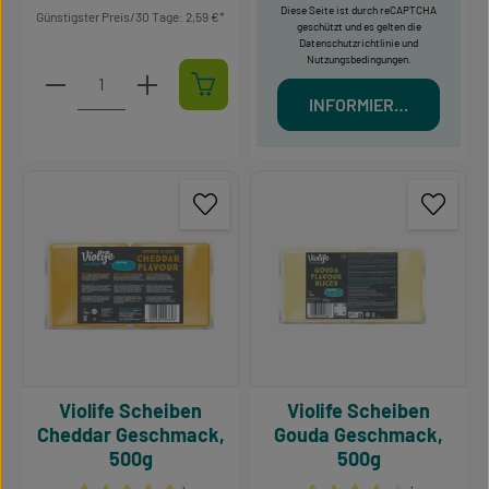
Diese Seite ist durch reCAPTCHA
Günstigster Preis/30 Tage: 2,59 €
geschützt und es gelten die
Datenschutzrichtlinie
und
Nutzungsbedingungen
.
Produkt Anzahl: Gib den gewünschten Wert ein oder 
INFORMIERT MICH
Violife Scheiben
Violife Scheiben
Cheddar Geschmack,
Gouda Geschmack,
500g
500g