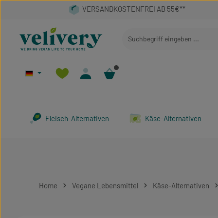
 Hauptinhalt springen
Zur Suche springen
Zur Hauptnavigation springen
Fleisch-Alternativen
Käse-Alternativen
Home
Vegane Lebensmittel
Käse-Alternativen