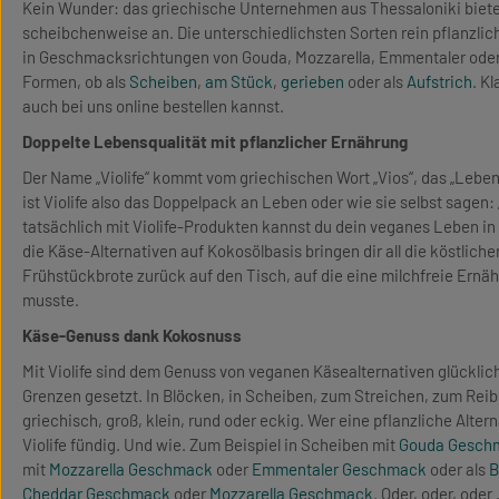
Kein Wunder: das griechische Unternehmen aus Thessaloniki bietet
scheibchenweise an. Die unterschiedlichsten Sorten rein pflanzl
in Geschmacksrichtungen von Gouda, Mozzarella, Emmentaler oder
Formen, ob als
Scheiben
,
am Stück
,
gerieben
oder als
Aufstrich
. K
auch bei uns online bestellen kannst.
Doppelte Lebensqualität mit pflanzlicher Ernährung
Der Name „Violife“ kommt vom griechischen Wort „Vios“, das „Lebe
ist Violife also das Doppelpack an Leben oder wie sie selbst sagen:
tatsächlich mit Violife-Produkten kannst du dein veganes Leben in
die Käse-Alternativen auf Kokosölbasis bringen dir all die köstlich
Frühstückbrote zurück auf den Tisch, auf die eine milchfreie Ernä
musste.
Käse-Genuss dank Kokosnuss
Mit Violife sind dem Genuss von veganen Käsealternativen glücklic
Grenzen gesetzt. In Blöcken, in Scheiben, zum Streichen, zum Reibe
griechisch, groß, klein, rund oder eckig. Wer eine pflanzliche Alter
Violife fündig. Und wie. Zum Beispiel in Scheiben mit
Gouda Gesch
mit
Mozzarella Geschmack
oder
Emmentaler Geschmack
oder als
B
Cheddar Geschmack
oder
Mozzarella Geschmack
. Oder, oder, oder