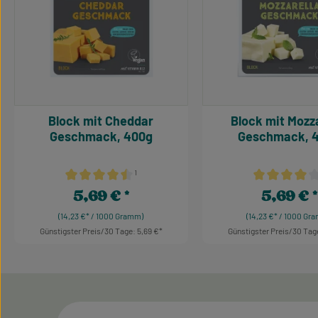
Block mit Cheddar
Block mit Mozz
Geschmack, 400g
Geschmack, 
¹
Durchschnittliche Bewertung von 4.5 von 5 Sternen
Durchschnittl
5,69 €
5,69 €
Regulärer Preis:
Regulärer Pr
(14,23 €* / 1000 Gramm)
(14,23 €* / 1000 Gr
Günstigster Preis/30 Tage: 5,69 €
Günstigster Preis/30 Tage
Produkt Anzahl: Gib den gewünschten W
Produkt Anzah