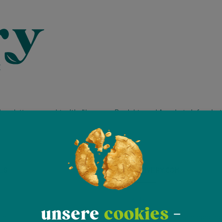
ewsletter, um rechtzeitig über neue Produkte und Angebote informiert
LS
VELIVERY.COM
AGB
unsere
cookies
-
ter
Allgemeine Teilnahmebedin