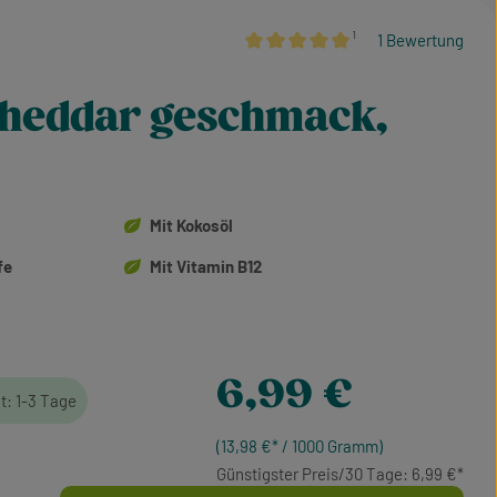
¹
1 Bewertung
Durchschnittliche Bewertung von 5 
cheddar geschmack,
Mit Kokosöl
fe
Mit Vitamin B12
Regulärer Preis:
6,99 €
it: 1-3 Tage
(13,98 €* / 1000 Gramm)
Günstigster Preis/30 Tage: 6,99 €