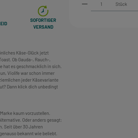
Produkt Anzahl: Gi
Stück
SOFORTIGER
EID
VERSAND
önliches Käse-Glück jetzt
Toast. Ob Gauda-, Rauch-,
 hat es geschmacklich in sich.
un, Violife war schon immer
ziemlichen jeder Käsevariante
 gut? Dann klick dich unbedingt
Marke kaum vorzustellen.
Alternative. Oder anders gesagt:
n. Seit über 30 Jahren
 genauso bekannt wie beliebt.