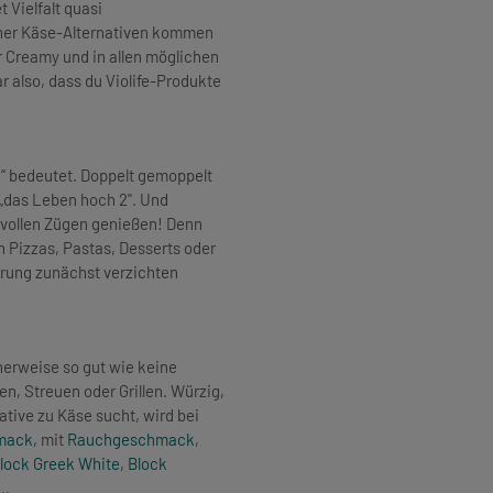
 Vielfalt quasi
icher Käse-Alternativen kommen
 Creamy und in allen möglichen
lar also, dass du Violife-Produkte
n“ bedeutet. Doppelt gemoppelt
 „das Leben hoch 2". Und
 vollen Zügen genießen! Denn
en Pizzas, Pastas, Desserts oder
hrung zunächst verzichten
herweise so gut wie keine
n, Streuen oder Grillen. Würzig,
native zu Käse sucht, wird bei
mack
, mit
Rauchgeschmack
,
lock Greek White
,
Block
 …