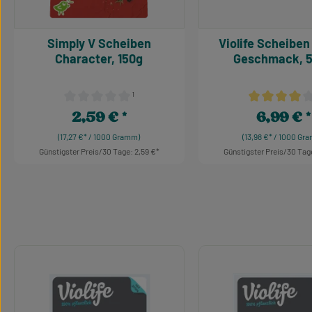
Simply V Scheiben
Violife Scheiben Gouda
Character, 150g
Geschmack, 
¹
Durchschnittliche Bewertung von 0 von 5 Sternen
Durchschnittl
2,59 €
6,99 €
Regulärer Preis:
Regulärer Pr
(17,27 €* / 1000 Gramm)
(13,98 €* / 1000 Gr
Günstigster Preis/30 Tage: 2,59 €
Günstigster Preis/30 Tage
Produkt Anzahl: Gib den gewünschten W
Produkt Anzah
Produktgalerie überspringen