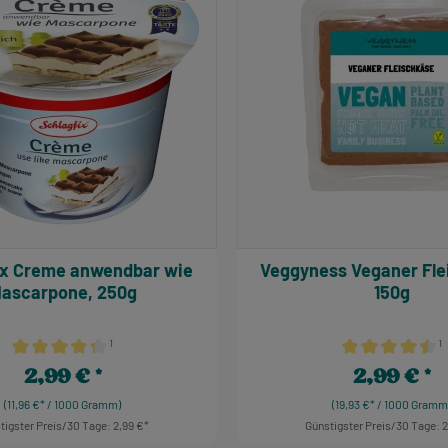
r wie
Veggyness Veganer Fleischkäse,
ascarpone, 250g
150g
¹
¹
Durchschnittliche Bewertung von 4.34 von 5 Sternen
Durchschnittlich
2,99 €
2,99 €
Regulärer Preis:
Regulärer Prei
(11,96 €* / 1000 Gramm)
(19,93 €* / 1000 Gramm
tigster Preis/30 Tage: 2,99 €
Günstigster Preis/30 Tage: 