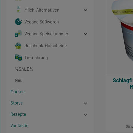
Milch-Alternativen
Vegane Süßwaren
Vegane Speisekammer
Geschenk-Gutscheine
Tiernahrung
%SALE%
Schlagfix Creme anwendba
Neu
M
Marken
Storys
Rezepte
Vantastic
Güns