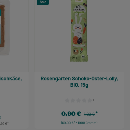
Sale
Rosengarten Schoko-Oster-Lolly,
BIO, 15g
¹
e Bewertung von 4.41 von 5 Sternen
Durchschnittliche Bewertung von 0
s:
0,90 €
Regulärer Preis:
Verkaufspreis:
1,29 €
)
(60,00 €* / 1000 Gramm)
2,99 €