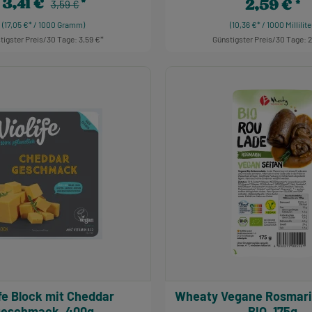
3,41 €
2,59 €
Regulärer Preis:
Verkaufspreis:
3,59 €
Regulärer Prei
(17,05 €* / 1000 Gramm)
(10,36 €* / 1000 Millilite
tigster Preis/30 Tage: 3,59 €
Günstigster Preis/30 Tage: 
t Anzahl: Gib den gewünschten Wert ein ode
Produkt Anzahl: G
 Cheddar
Wheaty Vegane Rosmarin Roulade,
eschmack, 400g
BIO, 175g