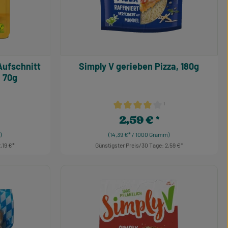
Simply V gerieben Pizza, 180g
, 70g
¹
e Bewertung von 5 von 5 Sternen
Durchschnittliche Bewertung von 4
2,59 €
s:
Regulärer Preis:
)
(14,39 €* / 1000 Gramm)
,19 €
Günstigster Preis/30 Tage: 2,59 €
r benutze die Schaltflächen um die Anzahl
ib den gewünschten Wert ein oder benutze d
Produkt Anzahl: Gib den gewü