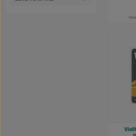
Güns
Produk
Violife Block mit
G