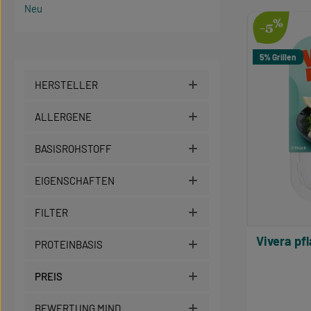
Neu
Produk
%
-5
5% Grillen
HERSTELLER
ALLERGENE
BASISROHSTOFF
EIGENSCHAFTEN
FILTER
Vivera pflanzliche Filets Lachs-Art,
PROTEINBASIS
PREIS
BEWERTUNG MIND.