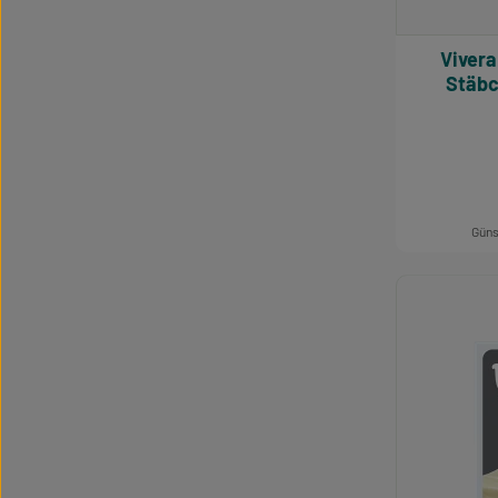
Vivera Pflanzliche Knuspri
Stäbc
Güns
Produk