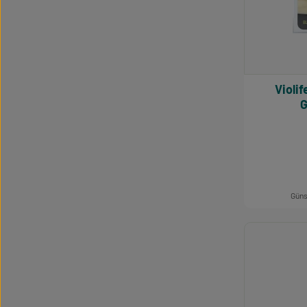
Violife Block mit Mozza
G
Güns
Produk