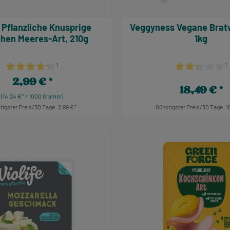
ge
Veggyness Vegane Bratwurst, BIO,
hen Meeres-Art, 210g
1kg
¹
¹
Durchschnittliche Bewertung von 4.36 von 5 Sternen
Durchschnittlich
2,99 €
Regulärer Preis:
18,49 €
Regulärer Preis
(14,24 €* / 1000 Gramm)
tigster Preis/30 Tage: 2,99 €
Günstigster Preis/30 Tage: 1
t Anzahl: Gib den gewünschten Wert ein ode
Produkt Anzahl: G