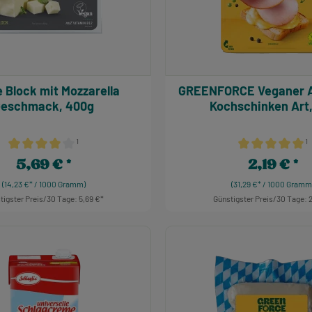
rella
GREENFORCE Veganer Aufschnitt
eschmack, 400g
Kochschinken Art
¹
¹
Durchschnittliche Bewertung von 4 von 5 Sternen
Durchschnittlich
5,69 €
2,19 €
Regulärer Preis:
Regulärer Prei
(14,23 €* / 1000 Gramm)
(31,29 €* / 1000 Gramm
tigster Preis/30 Tage: 5,69 €
Günstigster Preis/30 Tage: 2
t Anzahl: Gib den gewünschten Wert ein ode
Produkt Anzahl: G