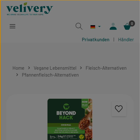
Zum Hauptinhalt springen
0
Privatkunden
|
Händler
Home
Vegane Lebensmittel
Fleisch-Alternativen
Pfannenfleisch-Alternativen
Bildergalerie überspringen