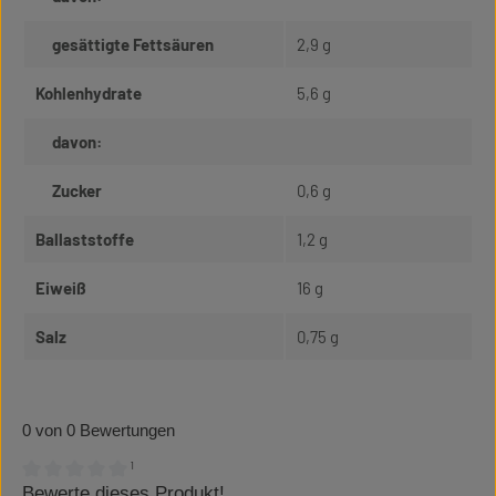
gesättigte Fettsäuren
2,9 g
Kohlenhydrate
5,6 g
davon:
Zucker
0,6 g
Ballaststoffe
1,2 g
Eiweiß
16 g
Salz
0,75 g
0 von 0 Bewertungen
¹
Bewerte dieses Produkt!
Durchschnittliche Bewertung von 0 von 5 Sternen