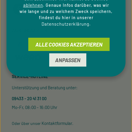
ablehnen
. Genaue Infos darüber, was wir
wie lange und zu welchem Zweck speichern,
findest du hier in unserer
Datenschutzerklärung
.
ZAHLUNGSARTEN
ALLE COOKIES AKZEPTIEREN
ANPASSEN
SERVICE-HOTLINE
Unterstützung und Beratung unter:
09433 - 20 41 31 00
Mo-Fr, 08:00 - 16:00 Uhr
Kontaktformular
Oder über unser
.