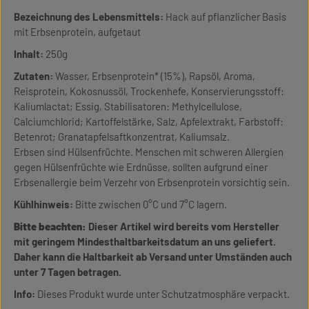
Bezeichnung des Lebensmittels:
Hack auf pflanzlicher Basis
mit Erbsenprotein, aufgetaut
Inhalt:
250g
Zutaten:
Wasser, Erbsenprotein* (15%), Rapsöl, Aroma,
Reisprotein, Kokosnussöl, Trockenhefe, Konservierungsstoff:
Kaliumlactat; Essig, Stabilisatoren: Methylcellulose,
Calciumchlorid; Kartoffelstärke, Salz, Apfelextrakt, Farbstoff:
Betenrot; Granatapfelsaftkonzentrat, Kaliumsalz.
Erbsen sind Hülsenfrüchte. Menschen mit schweren Allergien
gegen Hülsenfrüchte wie Erdnüsse, sollten aufgrund einer
Erbsenallergie beim Verzehr von Erbsenprotein vorsichtig sein.
Kühlhinweis:
Bitte zwischen 0°C und 7°C lagern.
Bitte beachten:
Dieser Artikel wird bereits vom Hersteller
mit geringem Mindesthaltbarkeitsdatum an uns geliefert.
Daher kann die Haltbarkeit ab Versand unter Umständen auch
unter 7 Tagen betragen.
Info:
Dieses Produkt wurde unter Schutzatmosphäre verpackt.