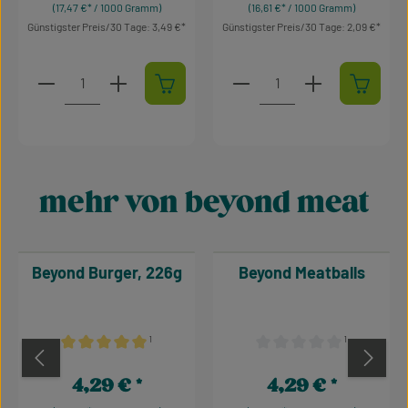
(17,47 €* / 1000 Gramm)
(16,61 €* / 1000 Gramm)
Günstigster Preis/30 Tage: 3,49 €
Günstigster Preis/30 Tage: 2,09 €
Produkt Anzahl: Gib den gewünschten Wert ein oder 
Produkt Anzahl: Gib den 
mehr von beyond meat
Produktgalerie überspringen
Beyond Burger, 226g
Beyond Meatballs
¹
¹
Durchschnittliche Bewertung von 5 von 5 Sternen
Durchschnittliche Bewertu
4,29 €
4,29 €
Regulärer Preis:
Regulärer Preis: