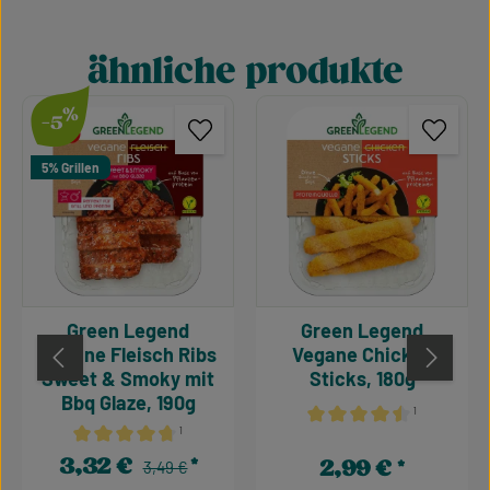
ähnliche produkte
Produktgalerie überspringen
%
-5
5% Grillen
Green Legend
Green Legend
Vegane Fleisch Ribs
Vegane Chicken
Sweet & Smoky mit
Sticks, 180g
Bbq Glaze, 190g
¹
¹
Durchschnittliche Bewertu
Durchschnittliche Bewertung von 4.64 von 5 Sternen
3,32 €
2,99 €
Regulärer Preis:
Verkaufspreis:
3,49 €
Regulärer Preis: