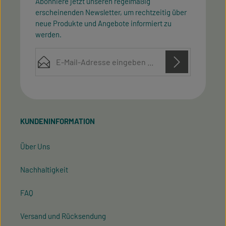
Abonniere jetzt unseren regelmäßig
erscheinenden Newsletter, um rechtzeitig über
neue Produkte und Angebote informiert zu
werden.
E-Mail-Adresse*
Diese Seite ist durch reCAPTCHA geschützt und es gelten die
Datenschutz
Datenschutzrichtlinie
Die mit einem Stern (*) markierten Felder sind
Nutzungsbedingungen
und
.
Ich habe die
Datenschutzbestimmungen
zur
Pflichtfelder.
Kenntnis genommen und die
AGB
gelesen und bin
KUNDENINFORMATION
mit ihnen einverstanden.
Über Uns
Nachhaltigkeit
FAQ
Versand und Rücksendung