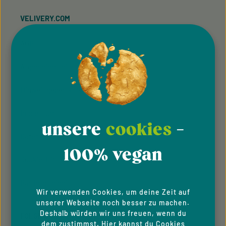
VELIVERY.COM
AGB
Allgemeine Teilnahmebedingung
Hinweisgeber­system
Impressum
unsere
cookies
-
Datenschutzhinweise
100% vegan
Cookie-Einstellungen
Barrierefreiheit
Wir verwenden Cookies, um deine Zeit auf
unserer Webseite noch besser zu machen.
Deshalb würden wir uns freuen, wenn du
FOLGE UNS
dem zustimmst. Hier kannst du Cookies