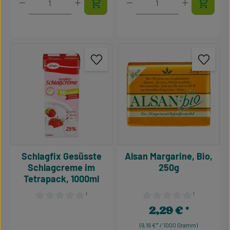
Schlagfix Gesüsste
Alsan Margarine, Bio,
Schlagcreme im
250g
Tetrapack, 1000ml
¹
¹
Durchschnittliche Bewertung von 0 von 5 Sternen
Durchschnittliche Bewertu
2,29 €
Regulärer Preis:
(9,16 €* / 1000 Gramm)