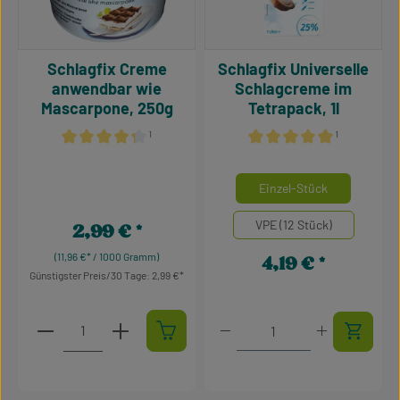
Schlagfix Creme
Schlagfix Universelle
anwendbar wie
Schlagcreme im
Mascarpone, 250g
Tetrapack, 1l
¹
¹
Durchschnittliche Bewertung von 4.34 von 5 Sternen
Durchschnittliche Bewertu
auswähle
Mengeneinheiten
Einzel-Stück
VPE (12 Stück)
2,99 €
Regulärer Preis:
(11,96 €* / 1000 Gramm)
4,19 €
Regulärer Preis:
Günstigster Preis/30 Tage: 2,99 €
Produkt Anzahl: Gib den gewünschten Wert ein oder 
Produkt Anzahl: Gib den g