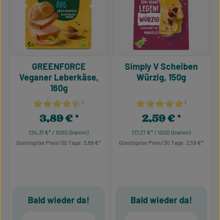
GREENFORCE
Simply V Scheiben
Veganer Leberkäse,
Würzig, 150g
160g
¹
¹
Durchschnittliche Bewertung von 4.57 von 5 Sternen
Durchschnittliche Bewertu
3,89 €
2,59 €
Regulärer Preis:
Regulärer Preis:
(24,31 €* / 1000 Gramm)
(17,27 €* / 1000 Gramm)
Günstigster Preis/30 Tage: 3,89 €
Günstigster Preis/30 Tage: 2,59 €
Bald wieder da!
Bald wieder da!
Deine E-Mail
Deine E-Mail