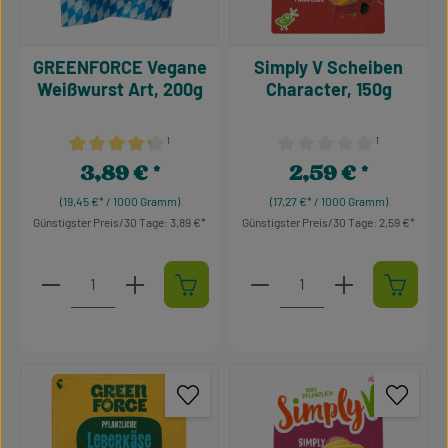
GREENFORCE Vegane
Simply V Scheiben
Weißwurst Art, 200g
Character, 150g
¹
¹
Durchschnittliche Bewertung von 4.15 von 5 Sternen
Durchschnittliche Bewertu
3,89 €
2,59 €
Regulärer Preis:
Regulärer Preis:
(19,45 €* / 1000 Gramm)
(17,27 €* / 1000 Gramm)
Günstigster Preis/30 Tage: 3,89 €
Günstigster Preis/30 Tage: 2,59 €
Produkt Anzahl: Gib den gewünschten Wert ein oder 
Produkt Anzahl: Gib den g