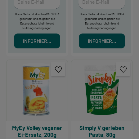
Diese Seite ist durch reCAPTCHA
Diese Seite ist durch reCAPTCHA
geschützt und es gelten die
geschützt und es gelten die
Datenschutzrichtlinie
und
Datenschutzrichtlinie
und
Nutzungsbedingungen
.
Nutzungsbedingungen
.
INFORMIERT MICH
INFORMIERT MICH
MyEy Volley veganer
Simply V gerieben
Ei-Ersatz, 200g
Pasta, 80g