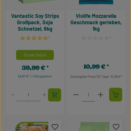
Vantastic Soy Strips
Violife Mozzarella
Großpack, Soja
Geschmack gerieben,
Schnetzel, 6kg
1kg
¹
¹
Durchschnittliche Bewertung von 5 von 5 Sternen
Durchschnittliche Bewertu
auswählen
Mengeneinheiten
Einzel-Stück
10,99 €
39,99 €
Regulärer Preis:
Regulärer Preis:
(6,67 €* / 1 Kilogramm)
Günstigster Preis/30 Tage: 10,99 €
Produkt Anzahl: Gib den g
Produkt Anzahl: Gib den gewünschten Wert ein oder 