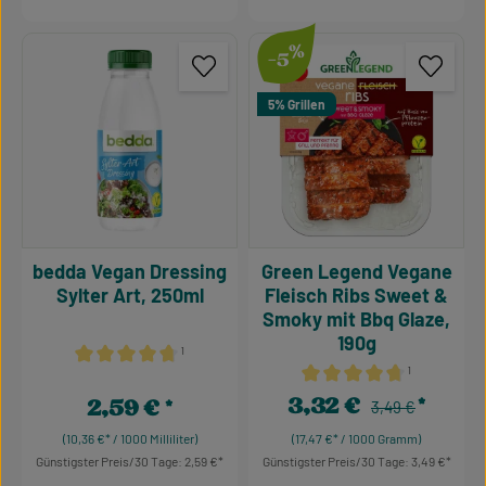
%
-5
5% Grillen
bedda Vegan Dressing
Green Legend Vegane
Sylter Art, 250ml
Fleisch Ribs Sweet &
Smoky mit Bbq Glaze,
190g
¹
¹
Durchschnittliche Bewertung von 4.86 von 5 Sternen
Durchschnittliche Bewertu
3,32 €
2,59 €
Regulärer Preis:
Verkaufspreis:
3,49 €
Regulärer Preis:
(10,36 €* / 1000 Milliliter)
(17,47 €* / 1000 Gramm)
Günstigster Preis/30 Tage: 2,59 €
Günstigster Preis/30 Tage: 3,49 €