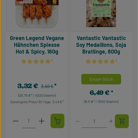
Green Legend Vegane
Vantastic Vantastic
Hähnchen Spiesse
Soy Medaillons, Soja
Hot & Spicy, 160g
Bratlinge, 800g
¹
¹
Durchschnittliche Bewertung von 5 von 5 Sternen
Durchschnittliche Bewertu
auswähle
Mengeneinheiten
Einzel-Stück
3,32 €
Regulärer Preis:
Verkaufspreis:
3,49 €
6,49 €
Regulärer Preis:
(20,75 €* / 1000 Gramm)
(8,11 €* / 1000 Gramm)
Günstigster Preis/30 Tage: 3,49 €
Produkt Anzahl: Gib den gewünschten Wert ein oder 
Produkt Anzahl: Gib den g