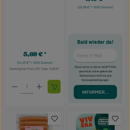
(25,66 €* / 1000 Gramm)
Bald wieder da!
Deine E-Mail
5,69 €
Regulärer Preis:
(14,23 €* / 1000 Gramm)
Diese Seite ist durch reCAPTCHA
Günstigster Preis/30 Tage: 5,69 €
geschützt und es gelten die
Datenschutzrichtlinie
und
Nutzungsbedingungen
.
Produkt Anzahl: Gib den gewünschten Wert ein oder 
INFORMIERT MICH