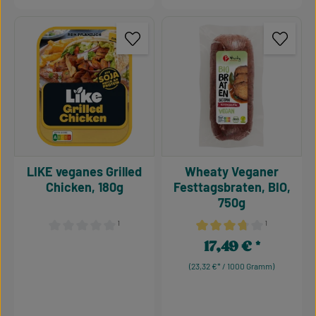
LIKE veganes Grilled
Wheaty Veganer
Chicken, 180g
Festtagsbraten, BIO,
750g
¹
¹
Durchschnittliche Bewertung von 0 von 5 Sternen
Durchschnittliche Bewertu
17,49 €
Regulärer Preis:
(23,32 €* / 1000 Gramm)