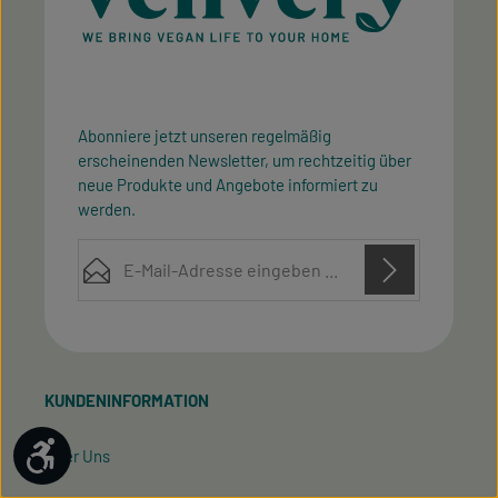
Abonniere jetzt unseren regelmäßig
erscheinenden Newsletter, um rechtzeitig über
neue Produkte und Angebote informiert zu
werden.
E-Mail-Adresse*
Diese Seite ist durch reCAPTCHA geschützt und es gelten die
Datenschutz
Datenschutzrichtlinie
Die mit einem Stern (*) markierten Felder sind
Nutzungsbedingungen
und
.
Ich habe die
Datenschutzbestimmungen
zur
Pflichtfelder.
Kenntnis genommen und die
AGB
gelesen und bin
KUNDENINFORMATION
mit ihnen einverstanden.
Werkzeugleiste anzeigen
Über Uns