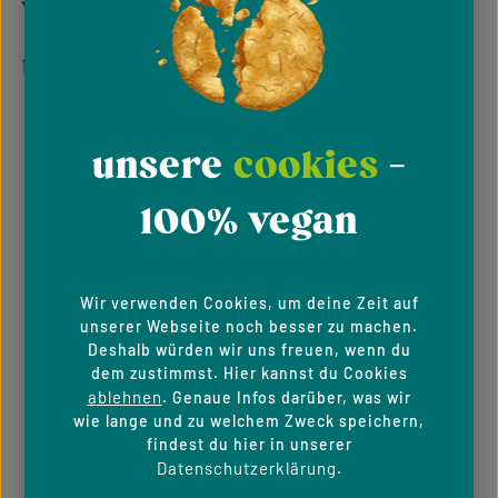
vielfältige auswahl in
unseren unterkategorien
Fleisch-, Wurst- & Fisch-Alternativen
: Entdecke köstliche
Alternativen, die keine Kompromisse beim Geschmack
unsere
cookies
-
machen und deine Gerichte auf ein neues Level heben.
Milchprodukt-Alternativen
: Von cremigen Joghurts bis zu
100% vegan
schmelzenden Käse-Alternativen – hier findest du alles,
was dein Herz begehrt.
Vegane Backwaren
: Süße und herzhafte Leckereien, die
deinen Alltag versüßen, ohne auf tierische Produkte
Wir verwenden Cookies, um deine Zeit auf
zurückzugreifen.
unserer Webseite noch besser zu machen.
Vegane Speisekammer
: Grundnahrungsmittel und
Deshalb würden wir uns freuen, wenn du
exotische Zutaten, um deine Küche stets vielfältig und
dem zustimmst. Hier kannst du Cookies
inspirierend zu halten.
ablehnen
. Genaue Infos darüber, was wir
Vegane Nahrungsergänzung & Fitness-Foods: Unterstütze
wie lange und zu welchem Zweck speichern,
deinen aktiven Lebensstil mit Nahrungsergänzungsmitteln
findest du hier in unserer
und Fitness-Foods, die auf pflanzlicher Basis hergestellt
Datenschutzerklärung
.
werden.