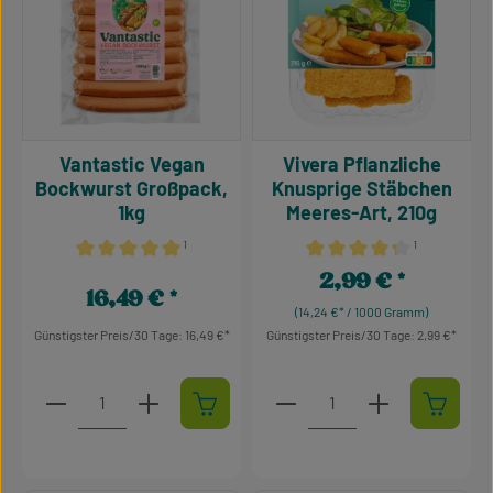
Vantastic Vegan
Vivera Pflanzliche
Bockwurst Großpack,
Knusprige Stäbchen
1kg
Meeres-Art, 210g
¹
¹
Durchschnittliche Bewertung von 5 von 5 Sternen
Durchschnittliche Bewertu
2,99 €
Regulärer Preis:
16,49 €
Regulärer Preis:
(14,24 €* / 1000 Gramm)
Günstigster Preis/30 Tage: 16,49 €
Günstigster Preis/30 Tage: 2,99 €
Produkt Anzahl: Gib den gewünschten Wert ein oder 
Produkt Anzahl: Gib den g