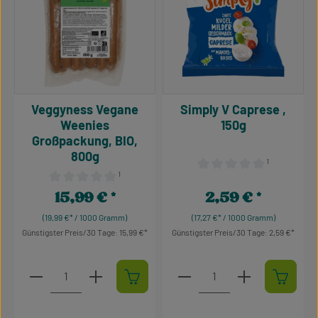
Veggyness Vegane
Simply V Caprese ,
Weenies
150g
Großpackung, BIO,
800g
¹
¹
Durchschnittliche Bewertu
Durchschnittliche Bewertung von 0 von 5 Sternen
15,99 €
2,59 €
Regulärer Preis:
Regulärer Preis:
(19,99 €* / 1000 Gramm)
(17,27 €* / 1000 Gramm)
Günstigster Preis/30 Tage: 15,99 €
Günstigster Preis/30 Tage: 2,59 €
Produkt Anzahl: Gib den gewünschten Wert ein oder 
Produkt Anzahl: Gib den g