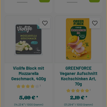
Violife Block mit
GREENFORCE
Mozzarella
Veganer Aufschnitt
Geschmack, 400g
Kochschinken Art,
70g
¹
¹
Durchschnittliche Bewertung von 4 von 5 Sternen
Durchschnittliche Bewertu
5,69 €
2,19 €
Regulärer Preis:
Regulärer Preis:
(14,23 €* / 1000 Gramm)
(31,29 €* / 1000 Gramm)