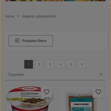
Home
Vegane Lebensmittel
Produkte filtern
1
2
3
4
5
Seite
Seite
Seite
Seite
Seite