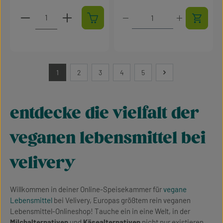
Produkt Anzahl: Gib den gewünschten Wert ein oder 
Produkt Anzahl: Gib den g
1
2
3
4
5
Seite
Seite
Seite
Seite
Seite
entdecke die vielfalt der
veganen lebensmittel bei
velivery
Willkommen in deiner Online-Speisekammer für
vegane
Lebensmittel
bei Velivery, Europas größtem rein veganen
Lebensmittel-Onlineshop! Tauche ein in eine Welt, in der
Milchalternativen
und
Käsealternativen
nicht nur existieren,