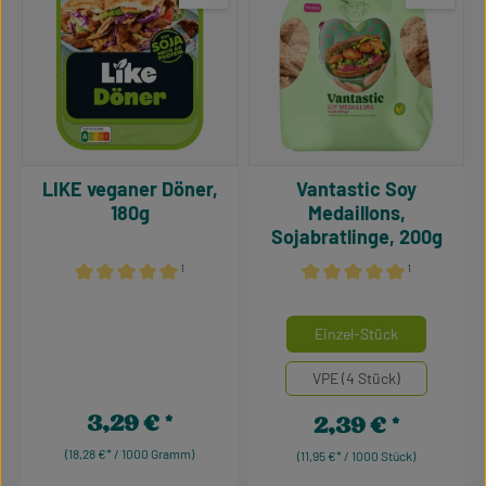
LIKE veganer Döner,
Vantastic Soy
180g
Medaillons,
Sojabratlinge, 200g
¹
¹
Durchschnittliche Bewertung von 5 von 5 Sternen
Durchschnittliche Bewertu
auswähle
Mengeneinheiten
Einzel-Stück
VPE (4 Stück)
3,29 €
2,39 €
Regulärer Preis:
Regulärer Preis:
(18,28 €* / 1000 Gramm)
(11,95 €* / 1000 Stück)