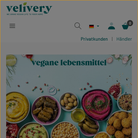
Zum Hauptinhalt springen
0
Privatkunden
|
Händler
vegane lebensmittel