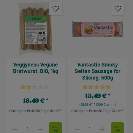
Veggyness Vegane
Vantastic Smoky
Bratwurst, BIO, 1kg
Seitan Sausage for
Slicing, 500g
¹
¹
Durchschnittliche Bewertung von 2.36 von 5 Sternen
Durchschnittliche Bewertu
13,49 €
Regulärer Preis:
18,49 €
Regulärer Preis:
(26,98 €* / 1000 Gramm)
Günstigster Preis/30 Tage: 18,49 €
Günstigster Preis/30 Tage: 13,49 €
Produkt Anzahl: Gib den gewünschten Wert ein oder 
Produkt Anzahl: Gib den g