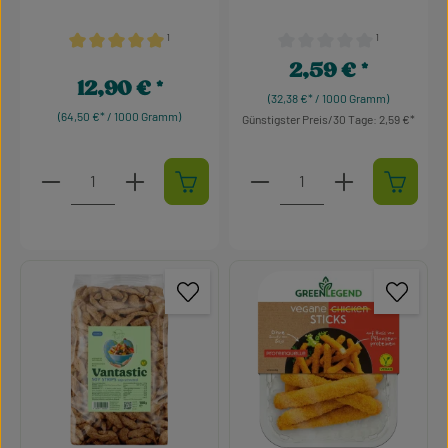
¹
¹
Durchschnittliche Bewertung von 5 von 5 Sternen
Durchschnittliche Bewertu
2,59 €
Regulärer Preis:
12,90 €
Regulärer Preis:
(32,38 €* / 1000 Gramm)
(64,50 €* / 1000 Gramm)
Günstigster Preis/30 Tage: 2,59 €
Produkt Anzahl: Gib den gewünschten Wert ein oder 
Produkt Anzahl: Gib den g