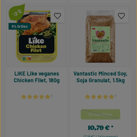
%
-5
5% Grillen
LIKE Like veganes
Vantastic Minced Soy,
Chicken Filet, 180g
Soja Granulat, 1.5kg
¹
¹
Durchschnittliche Bewertung von 5 von 5 Sternen
Durchschnittliche Bewertu
auswähle
Mengeneinheiten
Einzel-Stück
(Diese Option ist zurzei
10,79 €
Regulärer Preis:
(7,19 €* / 1 Kilogramm)