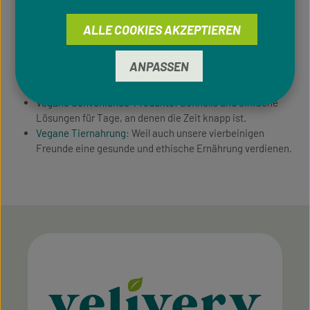
Vegane Getränke: Von erfrischenden Softdrinks bis zu
nahrhaften Smoothies – hier findest du eine breite Palette
ALLE COOKIES AKZEPTIEREN
an Getränken.
Vegane Snacks: Für den kleinen Hunger zwischendurch
ANPASSEN
bieten wir dir eine Auswahl an gesunden und leckeren
Snacks.
Vegane Convenience-Produkte
: Schnelle und einfache
Lösungen für Tage, an denen die Zeit knapp ist.
Vegane Tiernahrung
: Weil auch unsere vierbeinigen
Freunde eine gesunde und ethische Ernährung verdienen.