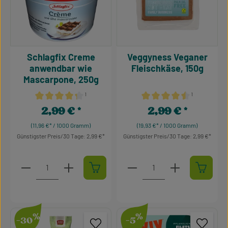
Schlagfix Creme
Veggyness Veganer
anwendbar wie
Fleischkäse, 150g
Mascarpone, 250g
¹
¹
Durchschnittliche Bewertung von 4.34 von 5 Sternen
Durchschnittliche Bewertu
2,99 €
2,99 €
Regulärer Preis:
Regulärer Preis:
(11,96 €* / 1000 Gramm)
(19,93 €* / 1000 Gramm)
Günstigster Preis/30 Tage: 2,99 €
Günstigster Preis/30 Tage: 2,99 €
Produkt Anzahl: Gib den gewünschten Wert ein oder 
Produkt Anzahl: Gib den g
%
%
-30
-5