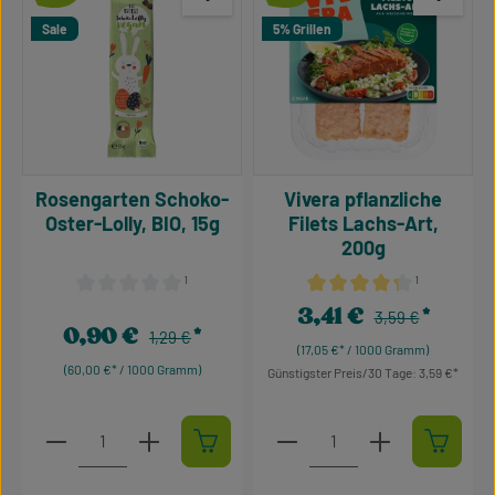
Sale
5% Grillen
Rosengarten Schoko-
Vivera pflanzliche
Oster-Lolly, BIO, 15g
Filets Lachs-Art,
200g
¹
¹
Durchschnittliche Bewertung von 0 von 5 Sternen
Durchschnittliche Bewertu
3,41 €
Regulärer Preis:
Verkaufspreis:
3,59 €
0,90 €
Regulärer Preis:
Verkaufspreis:
1,29 €
(17,05 €* / 1000 Gramm)
(60,00 €* / 1000 Gramm)
Günstigster Preis/30 Tage: 3,59 €
Produkt Anzahl: Gib den gewünschten Wert ein oder 
Produkt Anzahl: Gib den g