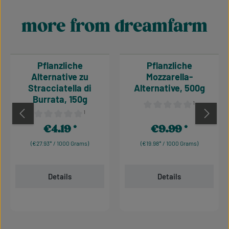
more from dreamfarm
Skip product gallery
Pflanzliche
Pflanzliche
Alternative zu
Mozzarella-
Stracciatella di
Alternative, 500g
Burrata, 150g
¹
¹
Average rating of 0 out of 
Average rating of 0 out of 5 stars
€4.19
€9.99
Regular price:
Regular price:
(€27.93* / 1000 Grams)
(€19.98* / 1000 Grams)
Details
Details