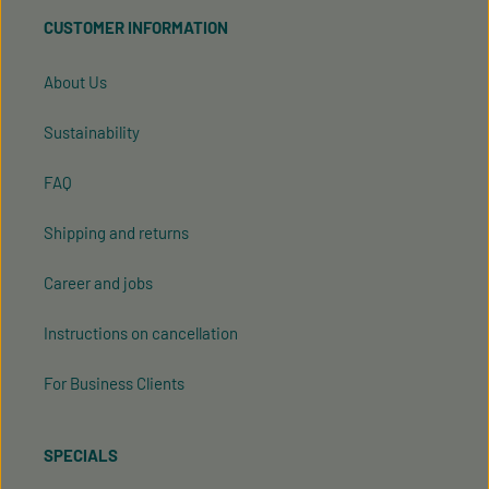
read our
data protection information
and accepted
CUSTOMER INFORMATION
our
general terms and conditions
.
About Us
Sustainability
FAQ
Shipping and returns
Career and jobs
Instructions on cancellation
For Business Clients
SPECIALS