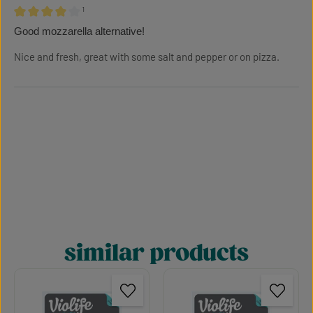
¹
Review with rating of 4 out of 5 stars
Good mozzarella alternative!
Nice and fresh, great with some salt and pepper or on pizza.
similar products
Skip product gallery