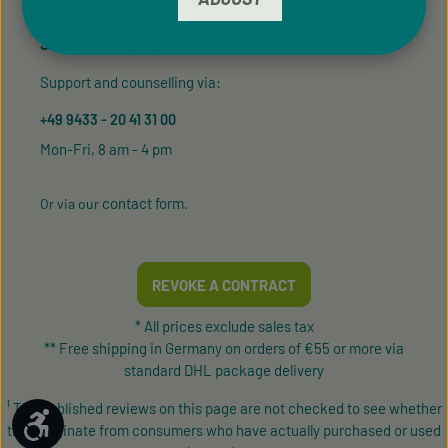
SERVICE HOTLINE
Support and counselling via:
+49 9433 - 20 41 31 00
Mon-Fri, 8 am - 4 pm
contact form
Or via our
.
REVOKE A CONTRACT
* All prices exclude sales tax
** Free shipping in Germany on orders of €55 or more via
standard DHL package delivery
¹ The published reviews on this page are not checked to see whether
Show toolbar
they originate from consumers who have actually purchased or used