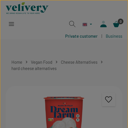
Skip to main content
0
Private customer
|
Business
Home
Vegan Food
Cheese Alternatives
hard cheese alternatives
Skip image gallery