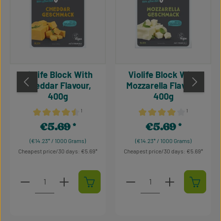
Violife Block With
Violife Block With
Cheddar Flavour,
Mozzarella Flavour,
400g
400g
¹
¹
Average rating of 4.5 out of 5 stars
Average rating of 4 out of 
€5.69
€5.69
Regular price:
Regular price:
(€14.23* / 1000 Grams)
(€14.23* / 1000 Grams)
Cheapest price/30 days: €5.69
Cheapest price/30 days: €5.69
Product Quantity: Enter the desired amount or use t
Product Quantity: Enter t