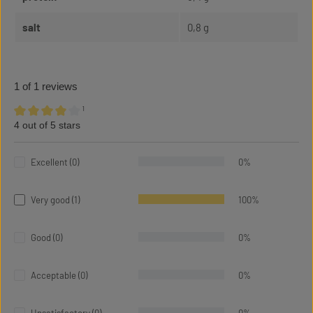
salt
0,8 g
1 of 1 reviews
¹
4 out of 5 stars
Average rating of 4 out of 5 stars
Excellent (0)
0%
Very good (1)
100%
Good (0)
0%
Acceptable (0)
0%