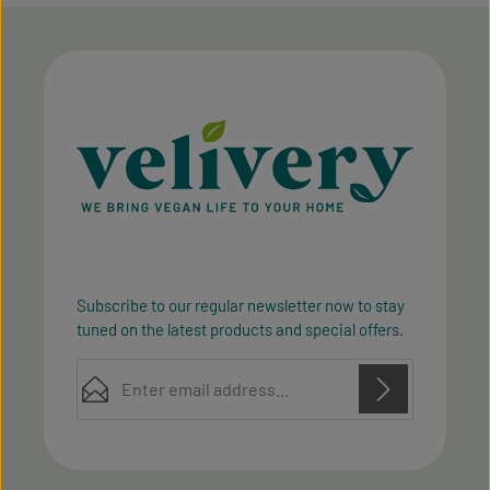
Subscribe to our regular newsletter now to stay
tuned on the latest products and special offers.
Email address*
Privacy
Privacy
This site is protected by reCAPTCHA and the Google
Fields marked with asterisks (*) are required.
Policy
Terms of Service
and
apply.
By selecting continue you confirm that you have