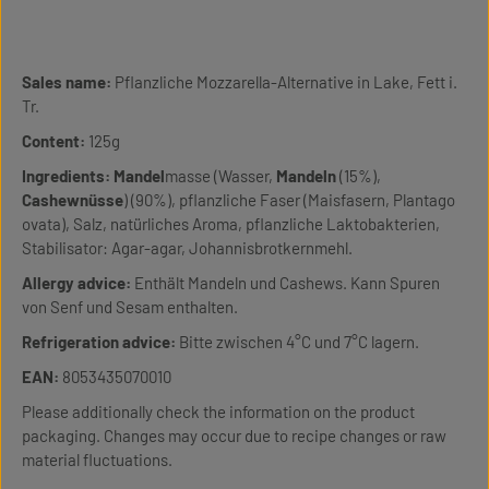
Sales name:
Pflanzliche Mozzarella-Alternative in Lake, Fett i.
Tr.
Content:
125g
Ingredients:
Mandel
masse (Wasser,
Mandeln
(15%),
Cashewnüsse
) (90%), pflanzliche Faser (Maisfasern, Plantago
ovata), Salz, natürliches Aroma, pflanzliche Laktobakterien,
Stabilisator: Agar-agar, Johannisbrotkernmehl.
Allergy advice:
Enthält Mandeln und Cashews. Kann Spuren
von Senf und Sesam enthalten.
Refrigeration advice:
Bitte zwischen 4°C und 7°C lagern.
EAN:
8053435070010
Please additionally check the information on the product
packaging. Changes may occur due to recipe changes or raw
material fluctuations.