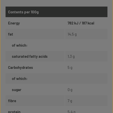
Contents per 100g
Energy
782 kJ / 187 kcal
fat
14,5 g
of which:
saturated fatty acids
1,3 g
Carbohydrates
5 g
of which:
sugar
0 g
fibre
7 g
protein
5,4 g