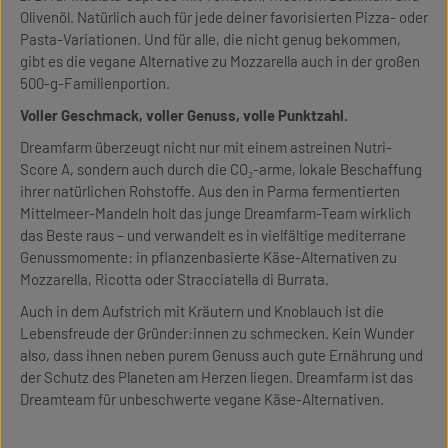
Olivenöl. Natürlich auch für jede deiner favorisierten Pizza- oder
Pasta-Variationen. Und für alle, die nicht genug bekommen,
gibt es die vegane Alternative zu Mozzarella auch in der großen
500-g-Familienportion.
Voller Geschmack, voller Genuss, volle Punktzahl.
Dreamfarm überzeugt nicht nur mit einem astreinen Nutri-
Score A, sondern auch durch die CO₂-arme, lokale Beschaffung
ihrer natürlichen Rohstoffe. Aus den in Parma fermentierten
Mittelmeer-Mandeln holt das junge Dreamfarm-Team wirklich
das Beste raus – und verwandelt es in vielfältige mediterrane
Genussmomente: in pflanzenbasierte Käse-Alternativen zu
Mozzarella, Ricotta oder Stracciatella di Burrata.
Auch in dem Aufstrich mit Kräutern und Knoblauch ist die
Lebensfreude der Gründer:innen zu schmecken. Kein Wunder
also, dass ihnen neben purem Genuss auch gute Ernährung und
der Schutz des Planeten am Herzen liegen. Dreamfarm ist das
Dreamteam für unbeschwerte vegane Käse-Alternativen.