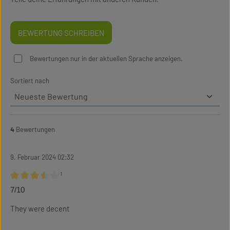
BEWERTUNG SCHREIBEN
Bewertungen nur in der aktuellen Sprache anzeigen.
Sortiert nach
4
Bewertungen
9. Februar 2024 02:32
¹
Bewertung mit 3.5 von 5 Sternen
7/10
They were decent