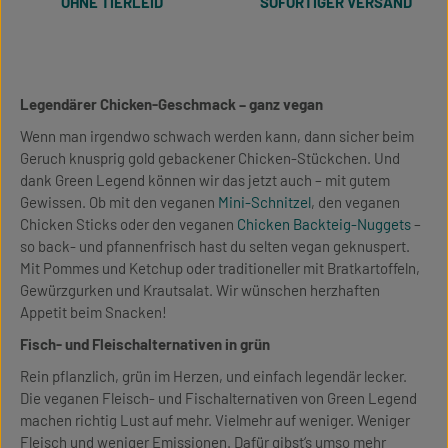
OHNE TIERLEID
SOFORTIGER VERSAND
Legendärer Chicken-Geschmack – ganz vegan
Wenn man irgendwo schwach werden kann, dann sicher beim
Geruch knusprig gold gebackener Chicken-Stückchen. Und
dank Green Legend können wir das jetzt auch – mit gutem
Gewissen. Ob mit den veganen
Mini-Schnitzel
, den veganen
Chicken Sticks oder den veganen
Chicken Backteig-Nuggets
–
so back- und pfannenfrisch hast du selten vegan geknuspert.
Mit Pommes und Ketchup oder traditioneller mit Bratkartoffeln,
Gewürzgurken und Krautsalat. Wir wünschen herzhaften
Appetit beim Snacken!
Fisch- und Fleischalternativen in grün
Rein pflanzlich, grün im Herzen, und einfach legendär lecker.
Die veganen Fleisch- und Fischalternativen von Green Legend
machen richtig Lust auf mehr. Vielmehr auf weniger. Weniger
Fleisch und weniger Emissionen. Dafür gibst‘s umso mehr