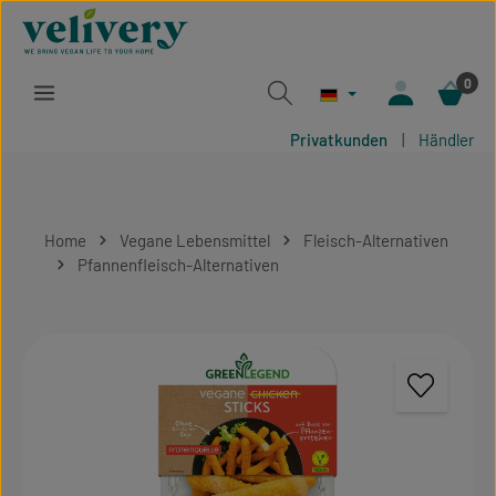
Zum Hauptinhalt springen
0
Privatkunden
|
Händler
Home
Vegane Lebensmittel
Fleisch-Alternativen
Pfannenfleisch-Alternativen
Bildergalerie überspringen