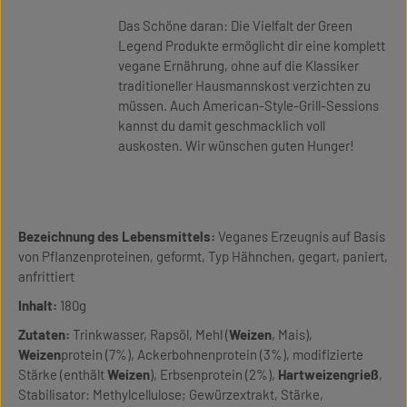
Das Schöne daran: Die Vielfalt der Green
Legend Produkte ermöglicht dir eine komplett
vegane Ernährung, ohne auf die Klassiker
traditioneller Hausmannskost verzichten zu
müssen. Auch American-Style-Grill-Sessions
kannst du damit geschmacklich voll
auskosten. Wir wünschen guten Hunger!
Bezeichnung des Lebensmittels:
Veganes Erzeugnis auf Basis
von Pflanzenproteinen, geformt, Typ Hähnchen, gegart, paniert,
anfrittiert
Inhalt:
180g
Zutaten:
Trinkwasser, Rapsöl, Mehl (
Weizen
, Mais),
Weizen
protein (7%), Ackerbohnenprotein (3%), modifizierte
Stärke (enthält
Weizen
), Erbsenprotein (2%),
Hartweizengrieß
,
Stabilisator: Methylcellulose; Gewürzextrakt, Stärke,