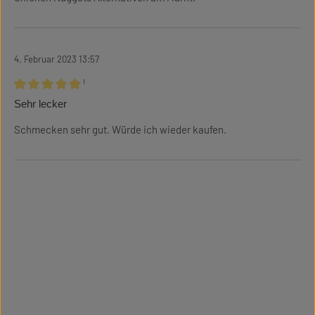
4. Februar 2023 13:57
¹
Bewertung mit 5 von 5 Sternen
Sehr lecker
Schmecken sehr gut. Würde ich wieder kaufen.