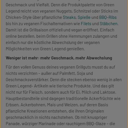
Geschmack und Vielfalt. Denn die Produktpalette von Green
Legend reicht von veganen Nuggets, Schnitzel oder Sticks im
Chicken-Style über pflanzliche
Steaks
,
Spieße
und
BBQ-Ribs
bis hin zu veganen Fischalternativen wie
Filets
und
Stäbchen
.
Damit ist die Grillsaison offiziell und vegan eröffnet. Einfach
online bestellen, beim Grillen ohne Hemmungen zulangen und
einfach nur die köstliche Abwechslung der veganen
Möglichkeiten von Green Legend genießen.
Weniger ist mehr: mehr Geschmack, mehr Abwechslung
Für den vollen Genuss deines veganen Grillguts musst du auf
nichts verzichten – außer auf Palmfett, Soja und
Geschmacksverstärker. Denn die stecken ebenso wenig in allen
Green Legend- Artikeln wie tierische Produkte. Und das gilt
nicht nur für Fleisch, sondern auch für Ei, Milch und Laktose.
Hauptbestandteile sind dagegen traditionelle Ackerfrüchte wie
Erbsen, Ackerbohnen, Mais und Weizen, auf deren Basis
pflanzliche Kreationen entstehen, die ihren Originalen
geschmacklich in nichts nachstehen. Ob mit knuspriger
Panade, würziger Marinade oder rauchigem BBQ-Glaze – die