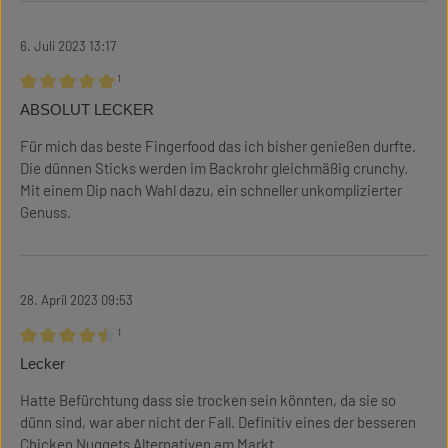
6. Juli 2023 13:17
¹
Bewertung mit 5 von 5 Sternen
ABSOLUT LECKER
Für mich das beste Fingerfood das ich bisher genießen durfte.
Die dünnen Sticks werden im Backrohr gleichmäßig crunchy.
Mit einem Dip nach Wahl dazu, ein schneller unkomplizierter
Genuss.
28. April 2023 09:53
¹
Bewertung mit 4.5 von 5 Sternen
Lecker
Hatte Befürchtung dass sie trocken sein könnten, da sie so
dünn sind, war aber nicht der Fall. Definitiv eines der besseren
Chicken Nuggets Alternativen am Markt.