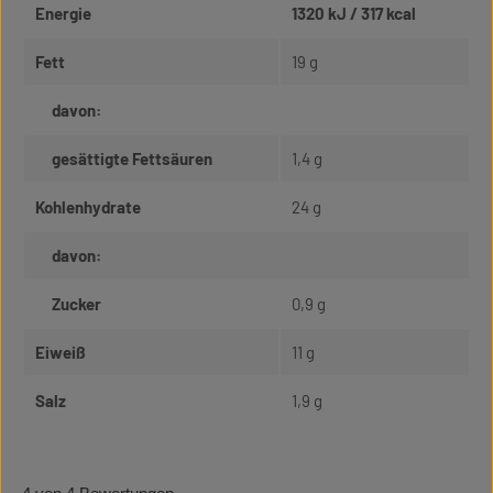
Energie
1320 kJ / 317 kcal
Fett
19 g
davon:
gesättigte Fettsäuren
1,4 g
Kohlenhydrate
24 g
davon:
Zucker
0,9 g
Eiweiß
11 g
Salz
1,9 g