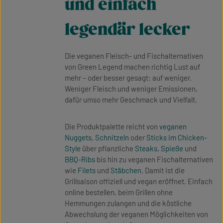
und einfach
legendär lecker
Die veganen Fleisch- und Fischalternativen
von Green Legend machen richtig Lust auf
mehr – oder besser gesagt: auf weniger.
Weniger Fleisch und weniger Emissionen,
dafür umso mehr Geschmack und Vielfalt.
Die Produktpalette reicht von
veganen
Nuggets
,
Schnitzeln
oder
Sticks im Chicken-
Style
über pflanzliche
Steaks
,
Spieße
und
BBQ-Ribs
bis hin zu veganen Fischalternativen
wie
Filets
und
Stäbchen
. Damit ist die
Grillsaison offiziell und vegan eröffnet. Einfach
online bestellen, beim Grillen ohne
Hemmungen zulangen und die köstliche
Abwechslung der veganen Möglichkeiten von