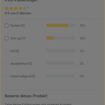
4 von 4 Bewertungen
¹
4.5 von 5 Sternen
Durchschnittliche Bewertung von 4.5 von 5 Sternen
Perfekt (3)
75%
Sehr gut (1)
25%
Gut (0)
0%
Akzeptierbar (0)
0%
Unbefriedigend (0)
0%
Bewerte dieses Produkt!
Teile deine Erfahrungen mit anderen Kunden.