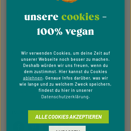
AGB
unsere
cookies
-
Allgemeine Teilnahmebedingung
100% vegan
Hinweisgeber­system
Impressum
Wir verwenden Cookies, um deine Zeit auf
unserer Webseite noch besser zu machen.
Deshalb würden wir uns freuen, wenn du
Datenschutzhinweise
dem zustimmst. Hier kannst du Cookies
ablehnen
. Genaue Infos darüber, was wir
Cookie-Einstellungen
wie lange und zu welchem Zweck speichern,
findest du hier in unserer
Barrierefreiheit
Datenschutzerklärung
.
FOLGE UNS
ALLE COOKIES AKZEPTIEREN