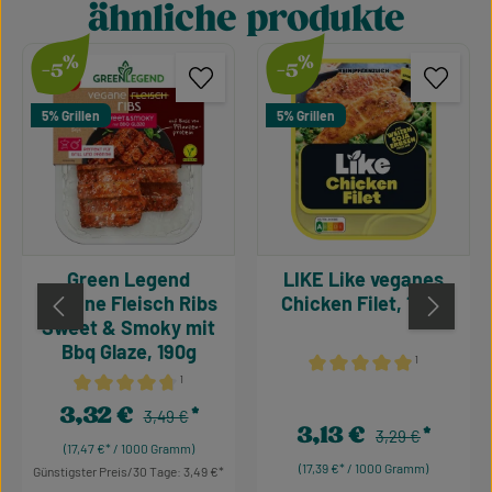
ähnliche produkte
Produktgalerie überspringen
%
%
-5
-5
5% Grillen
5% Grillen
Green Legend
LIKE Like veganes
Vegane Fleisch Ribs
Chicken Filet, 180g
Sweet & Smoky mit
Bbq Glaze, 190g
¹
¹
Durchschnittliche Bewertu
Durchschnittliche Bewertung von 4.64 von 5 Sternen
3,32 €
Regulärer Preis:
Verkaufspreis:
3,49 €
3,13 €
Regulärer Preis:
Verkaufspreis:
3,29 €
(17,47 €* / 1000 Gramm)
(17,39 €* / 1000 Gramm)
Günstigster Preis/30 Tage: 3,49 €