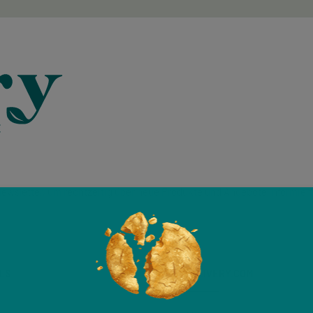
ewsletter, um rechtzeitig über neue Produkte und Angebote informiert
LS
VELIVERY.COM