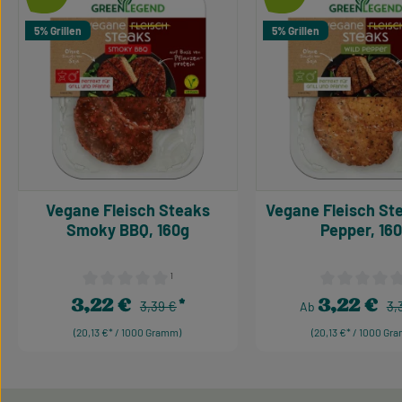
5% Grillen
5% Grillen
Vegane Fleisch Steaks
Vegane Fleisch St
Smoky BBQ, 160g
Pepper, 16
¹
Durchschnittliche Bewertung von 0 von 5 Sternen
Durchschnittl
3,22 €
3,22 €
Regulärer Preis:
Re
Verkaufspreis:
3,39 €
Verkaufspreis:
3,
Ab
(20,13 €* / 1000 Gramm)
(20,13 €* / 1000 Gr
Produkt Anzahl: Gib den gewünschten W
Produkt Anzah