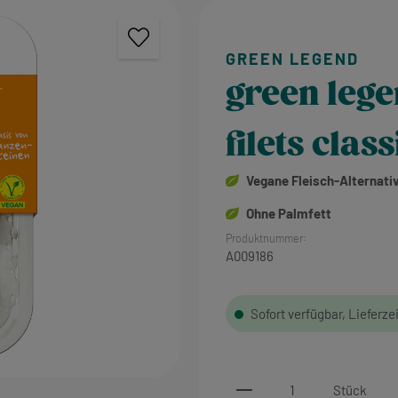
green leg
filets class
Vegane Fleisch-Alternati
Ohne Palmfett
Produktnummer:
A009186
Sofort verfügbar, Lieferze
Produkt Anzahl: Gi
Stück