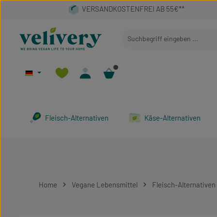
 Hauptinhalt springen
Zur Suche springen
Zur Hauptnavigation springen
Fleisch-Alternativen
Käse-Alternativen
Home
Vegane Lebensmittel
Fleisch-Alternativen