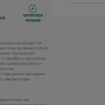
SOFORTIGER
EID
VERSAND
 Geschmack und voll vegan. Die
eganer:innen das Wasser im Mund
ürzt – hier bleibt kein
r <> oder BBQ <>, heize deinem
chen Spießen Hot & Spicy <>
ets in den
>? Oder garniere dein veganes
ich, alles ganz vegan.
veganen Fleisch- und
 Vielmehr auf weniger. Weniger