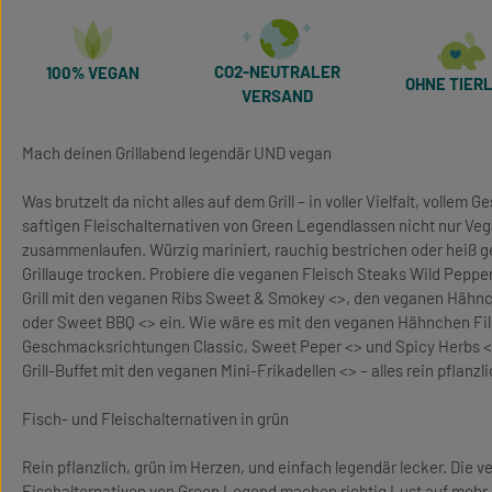
CO2-NEUTRALER
100% VEGAN
OHNE TIERL
VERSAND
Mach deinen Grillabend legendär UND vegan
Was brutzelt da nicht alles auf dem Grill – in voller Vielfalt, vollem
saftigen Fleischalternativen von Green Legendlassen nicht nur V
zusammenlaufen. Würzig mariniert, rauchig bestrichen oder heiß gew
Grillauge trocken. Probiere die veganen Fleisch Steaks Wild Peppe
Grill mit den veganen Ribs Sweet & Smokey <>, den veganen Hähn
oder Sweet BBQ <> ein. Wie wäre es mit den veganen Hähnchen Fil
Geschmacksrichtungen Classic, Sweet Peper <> und Spicy Herbs <
Grill-Buffet mit den veganen Mini-Frikadellen <> – alles rein pflanzl
Fisch- und Fleischalternativen in grün
Rein pflanzlich, grün im Herzen, und einfach legendär lecker. Die 
Fischalternativen von Green Legend machen richtig Lust auf mehr.