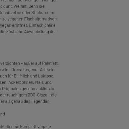
k und Vielfalt. Denn die
chnitzel <> oder Sticks <> im
n zu veganen Fischalternativen
d vegan eröffnet. Einfach online
 die köstliche Abwechslung der
verzichten – außer auf Palmfett,
 allen Green Legend- Artikeln
auch für Ei, Milch und Laktose.
bsen, Ackerbohnen, Mais und
n Originalen geschmacklich in
oder rauchigem BBQ-Glaze – die
er als genau das: legendär.
end
ht dir eine komplett vegane