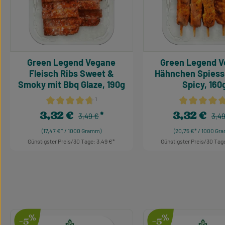
Green Legend Vegane
Green Legend Vegane
Fleisch Ribs Sweet &
Hähnchen Spiess
Smoky mit Bbq Glaze, 190g
Spicy, 160
¹
Durchschnittliche Bewertung von 4.64 von 5 Sternen
Durchschnittl
3,32 €
3,32 €
Regulärer Preis:
Regu
Verkaufspreis:
3,49 €
Verkaufspreis:
3,4
(17,47 €* / 1000 Gramm)
(20,75 €* / 1000 Gr
Günstigster Preis/30 Tage: 3,49 €
Günstigster Preis/30 Tag
Produkt Anzahl: Gib den gewünschten W
Produkt Anzah
Produktgalerie überspringen
%
%
-5
-5