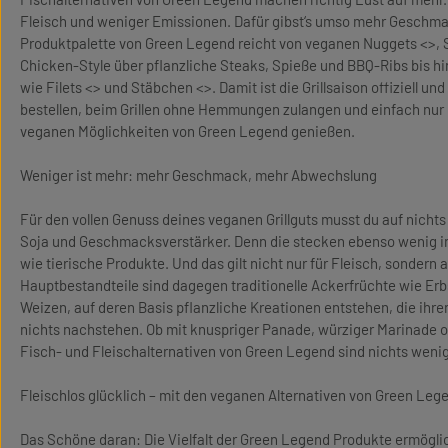
Fleisch und weniger Emissionen. Dafür gibst‘s umso mehr Geschmac
Produktpalette von Green Legend reicht von veganen Nuggets <>, S
Chicken-Style über pflanzliche Steaks, Spieße und BBQ-Ribs bis hi
wie Filets <> und Stäbchen <>. Damit ist die Grillsaison offiziell un
bestellen, beim Grillen ohne Hemmungen zulangen und einfach nur
veganen Möglichkeiten von Green Legend genießen.
Weniger ist mehr: mehr Geschmack, mehr Abwechslung
Für den vollen Genuss deines veganen Grillguts musst du auf nichts 
Soja und Geschmacksverstärker. Denn die stecken ebenso wenig in
wie tierische Produkte. Und das gilt nicht nur für Fleisch, sondern 
Hauptbestandteile sind dagegen traditionelle Ackerfrüchte wie Er
Weizen, auf deren Basis pflanzliche Kreationen entstehen, die ihre
nichts nachstehen. Ob mit knuspriger Panade, würziger Marinade 
Fisch- und Fleischalternativen von Green Legend sind nichts wenig
Fleischlos glücklich – mit den veganen Alternativen von Green Leg
Das Schöne daran: Die Vielfalt der Green Legend Produkte ermöglic