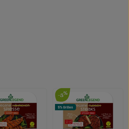
%
-5
5% Grillen