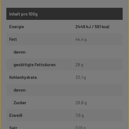
Inhalt pro 100g
Energie
2449 kJ / 591 kcal
Fett
44,4 g
davon:
gesättigte Fettsäuren
28 g
Kohlenhydrate
33,1 g
davon:
Zucker
29,8 g
Eiweiß
7,6 g
Salz
0,01 g