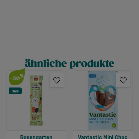
ähnliche produkte
Produktgalerie überspringen
%
-30
Sale
Rosengarten
Vantastic Mini Choc