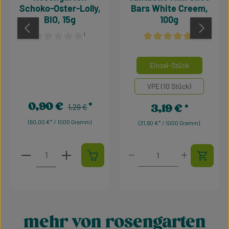
Schoko-Oster-Lolly,
Bars White Creem,
BIO, 15g
100g
¹
¹
Durchschnittliche Bewertung von 0 von 5 Sternen
Durchschnittliche Bewertu
auswähle
Mengeneinheiten
Einzel-Stück
VPE (10 Stück)
0,90 €
Regulärer Preis:
3,19 €
Verkaufspreis:
1,29 €
Regulärer Preis:
(60,00 €* / 1000 Gramm)
(31,90 €* / 1000 Gramm)
Produkt Anzahl: Gib den gewünschten Wert ein oder 
Produkt Anzahl: Gib den 
mehr von rosengarten
Produktgalerie überspringen