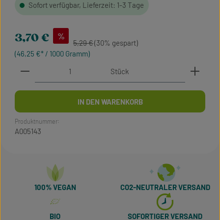
Sofort verfügbar, Lieferzeit: 1-3 Tage
Verkaufspreis:
%
3,70 €
Regulärer Preis:
5,29 €
(30% gespart)
(46,25 €* / 1000 Gramm)
Produkt Anzahl: Gib den gewünschten Wert ein oder 
Stück
IN DEN WARENKORB
Produktnummer:
A005143
100% VEGAN
CO2-NEUTRALER VERSAND
BIO
SOFORTIGER VERSAND