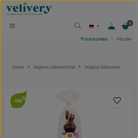
Zum Hauptinhalt springen
0
Privatkunden
|
Händler
Home
Vegane Lebensmittel
Vegane Süßwaren
Bildergalerie überspringen
%
-30