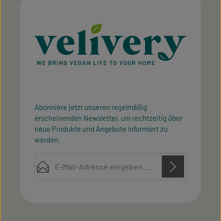
Abonniere jetzt unseren regelmäßig
erscheinenden Newsletter, um rechtzeitig über
neue Produkte und Angebote informiert zu
werden.
E-Mail-Adresse*
Diese Seite ist durch reCAPTCHA geschützt und es gelten die
Datenschutz
Datenschutzrichtlinie
Die mit einem Stern (*) markierten Felder sind
Nutzungsbedingungen
und
.
Ich habe die
Datenschutzbestimmungen
zur
Pflichtfelder.
Kenntnis genommen und die
AGB
gelesen und bin