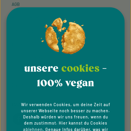
AGB
Allgemeine Teilnahmebedingung
Hinweisgeber­system
Impressum
Datenschutzhinweise
unsere
cookies
-
Cookie-Einstellungen
100% vegan
Barrierefreiheit
FOLGE UNS
Wir verwenden Cookies, um deine Zeit auf
unserer Webseite noch besser zu machen.
Deshalb würden wir uns freuen, wenn du
dem zustimmst. Hier kannst du Cookies
ablehnen
. Genaue Infos darüber, was wir