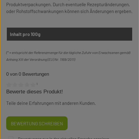
Produktverpackungen. Durch eventuelle Rezepturänderungen,
oder Rohstoffschwankungen können sich Änderungen ergeben.
Inhalt pro 100g
(* = entspricht der Referenzmenge für die tägliche Zufuhr von Erwachsenen gemäß
Anhang XIII der Verordnung (EU) Nr. 1169/2011)
0 von 0 Bewertungen
¹
Bewerte dieses Produkt!
Durchschnittliche Bewertung von 0 von 5 Sternen
Teile deine Erfahrungen mit anderen Kunden.
BEWERTUNG SCHREIBEN