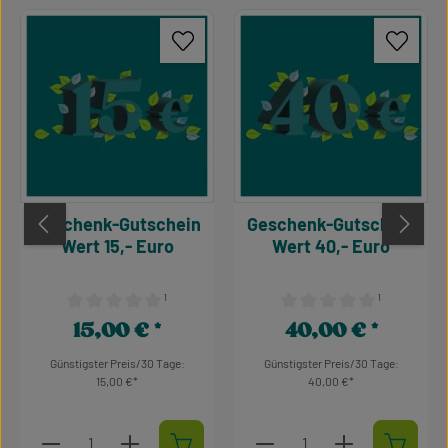
Geschenk-Gutschein
Geschenk-Gutschein
Wert 15,- Euro
Wert 40,- Euro
¹
¹
Durchschnittliche Bewertung von 0 von 5 Sternen
Durchschnittliche Bewertu
15,00 €
40,00 €
Regulärer Preis:
Regulärer Preis:
Günstigster Preis/30 Tage:
Günstigster Preis/30 Tage:
15,00 €
40,00 €
Produkt Anzahl: Gib den gewünschten Wert ein oder 
Produkt Anzahl: Gib den 