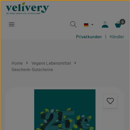
Zum Hauptinhalt springen
0
Privatkunden
|
Händler
Home
Vegane Lebensmittel
Geschenk-Gutscheine
Bildergalerie überspringen