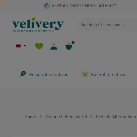
 Hauptinhalt springen
Zur Suche springen
Zur Hauptnavigation springen
Fleisch-Alternativen
Käse-Alternativen
Home
Vegane Lebensmittel
Fleisch-Alternativen