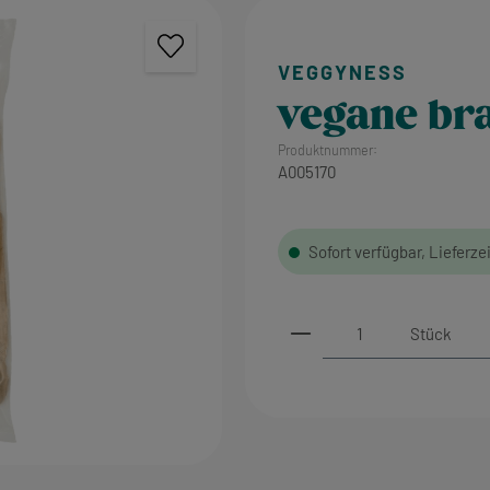
vegane bra
Produktnummer:
A005170
Sofort verfügbar, Lieferze
Produkt Anzahl: Gi
Stück