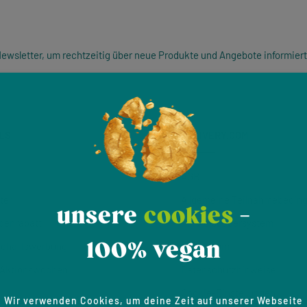
ewsletter, um rechtzeitig über neue Produkte und Angebote informiert
LS
VELIVERY.COM
AGB
ter
Allgemeine Teilnahmebedin
unsere
cookies
-
denrabatt
Hinweisgeber­system
100% vegan
schaftswerbung
Impressum
 Aktionswochen
Datenschutzhinweise
Cookie-Einstellungen
Wir verwenden Cookies, um deine Zeit auf unserer Webseite