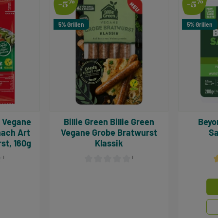
%
%
-5
-5
5% Grillen
5% Grillen
e
Billie Green Billie Green
Beyond
nach Art
Vegane Grobe Bratwurst
Sa
st, 160g
Klassik
¹
¹
iche Bewertung von 0 von 5 Sternen
Durchschnittliche Bewertung von 0 von 5 S
D
Mengen