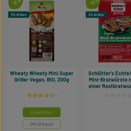
%
%
-5
-5
5% Grillen
5% Grillen
Wheaty Wheaty Mini Super
Schlütter's Echte! Vegan
Griller Vegan, BIO, 200g
Mini-Bratwürste 
einer Rostbratwur
¹
Durchschnittliche Bewertung von 4.38 von 5 Sternen
Durchschnittl
auswählen
Mengeneinheiten
Einzel-Stück
VPE (8 Stück)