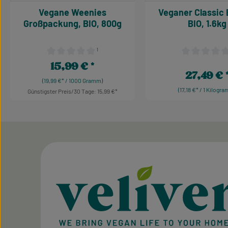
Vegane Weenies
Veganer Classic 
Großpackung, BIO, 800g
BIO, 1.6kg
¹
Durchschnittliche Bewertung von 0 von 5 Sternen
Durchschnittl
15,99 €
Regulärer Preis:
27,49 €
Regulärer Pre
(19,99 €* / 1000 Gramm)
(17,18 €* / 1 Kilogr
Günstigster Preis/30 Tage: 15,99 €
Produkt Anzahl: Gib den gewünschten W
Produkt Anzah