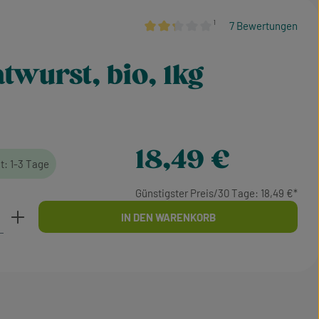
¹
7 Bewertungen
Durchschnittliche Bewertung von 2.36
twurst, bio, 1kg
Regulärer Preis:
18,49 €
it: 1-3 Tage
Günstigster Preis/30 Tage: 18,49 €
b den gewünschten Wert ein oder benutze d
IN DEN WARENKORB