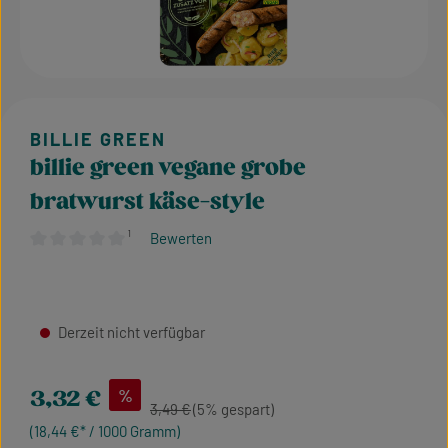
billie green vegane grobe
bratwurst käse-style
¹
Bewerten
Durchschnittliche Bewertung von 0 von 5 Sternen
Derzeit nicht verfügbar
Verkaufspreis:
%
3,32 €
Regulärer Preis:
3,49 €
(5% gespart)
(18,44 €* / 1000 Gramm)