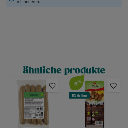
mit anderen.
ähnliche produkte
Produktgalerie überspringen
%
-5
5% Grillen