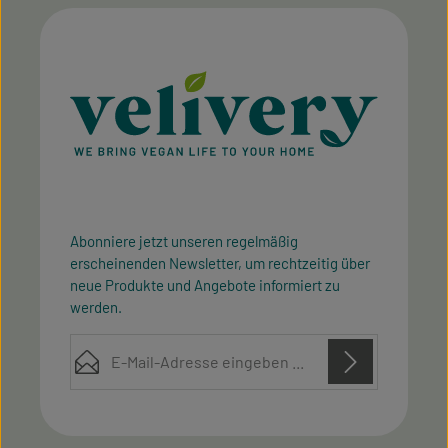
Abonniere jetzt unseren regelmäßig
erscheinenden Newsletter, um rechtzeitig über
neue Produkte und Angebote informiert zu
werden.
E-Mail-Adresse*
Diese Seite ist durch reCAPTCHA geschützt und es gelten die
Datenschutz
Datenschutzrichtlinie
Die mit einem Stern (*) markierten Felder sind
Nutzungsbedingungen
und
.
Ich habe die
Datenschutzbestimmungen
zur
Pflichtfelder.