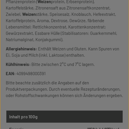
Pflanzenprotein (
Weizen
protein, Erbsenprotein),
Kartoffelstärke, Zitronensaft aus Zitronensaftkonzentrat,
Zwiebel,
Weizen
stärke, Speisesalz, Knoblauch, Hefeextrakt,
Kartoffelprotein, Aroma, Dextrose, Gewürze, färbende
Lebensmittel: Rettichkonzentrat, Karottenkonzentrat;
Gewürzextrakt, Essbare Hülle (Stabilisatoren: Guarkernmehl,
Natriumalginat, Konjakgummi).
Allergiehinweis:
Enthält Weizen und Gluten. Kann Spuren von
Ei, Soja und Milch (inkl. Laktose) enthalten.
Kühlhinweis:
Bitte zwischen 2°C und 7°C lagern.
EAN:
4099498000391
Bitte beachte zusätzlich die Angaben auf den
Produktverpackungen. Durch eventuelle Rezepturänderungen,
oder Rohstoffschwankungen können sich Änderungen ergeben.
Inhalt pro 100g