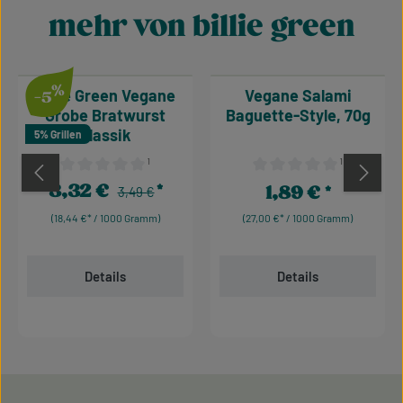
mehr von billie green
Produktgalerie überspringen
%
Billie Green Vegane
Vegane Salami
-5
Grobe Bratwurst
Baguette-Style, 70g
Klassik
5% Grillen
¹
¹
Durchschnittliche Bewertung von 0 von 5 Sternen
Durchschnittliche Bewertu
3,32 €
1,89 €
Regulärer Preis:
Verkaufspreis:
3,49 €
Regulärer Preis:
(18,44 €* / 1000 Gramm)
(27,00 €* / 1000 Gramm)
Details
Details