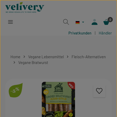
Zum Hauptinhalt springen
0
Privatkunden
|
Händler
Home
Vegane Lebensmittel
Fleisch-Alternativen
Vegane Bratwurst
Bildergalerie überspringen
%
-5