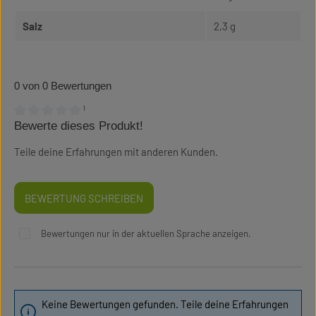
Salz
2,3 g
0 von 0 Bewertungen
¹
Bewerte dieses Produkt!
Durchschnittliche Bewertung von 0 von 5 Sternen
Teile deine Erfahrungen mit anderen Kunden.
BEWERTUNG SCHREIBEN
Bewertungen nur in der aktuellen Sprache anzeigen.
Keine Bewertungen gefunden. Teile deine Erfahrungen