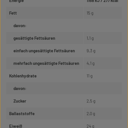
Energie
1158 kJ / 277 kcal
Fett
15 g
davon:
gesättigte Fettsäuren
1,1 g
einfach ungesättigte Fettsäuren
9,3 g
mehrfach ungesättigte Fettsäuren
4,1 g
Kohlenhydrate
11 g
davon:
Zucker
2,5 g
Ballaststoffe
2,0 g
Eiweiß
24 g