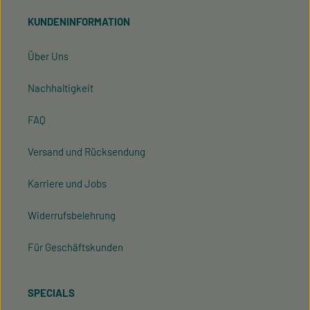
Kenntnis genommen und die
AGB
gelesen und bin
KUNDENINFORMATION
mit ihnen einverstanden.
Über Uns
Nachhaltigkeit
FAQ
Versand und Rücksendung
Karriere und Jobs
Widerrufsbelehrung
Für Geschäftskunden
SPECIALS