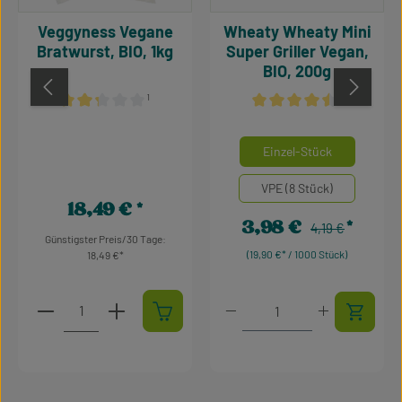
Veggyness Vegane
Wheaty Wheaty Mini
Bratwurst, BIO, 1kg
Super Griller Vegan,
BIO, 200g
¹
¹
Durchschnittliche Bewertung von 2.36 von 5 Sternen
Durchschnittliche Bewertu
auswähle
Mengeneinheiten
Einzel-Stück
VPE (8 Stück)
18,49 €
Regulärer Preis:
3,98 €
Regulärer Preis:
Verkaufspreis:
4,19 €
Günstigster Preis/30 Tage:
(19,90 €* / 1000 Stück)
18,49 €
Produkt Anzahl: Gib den gewünschten Wert ein oder 
Produkt Anzahl: Gib den 