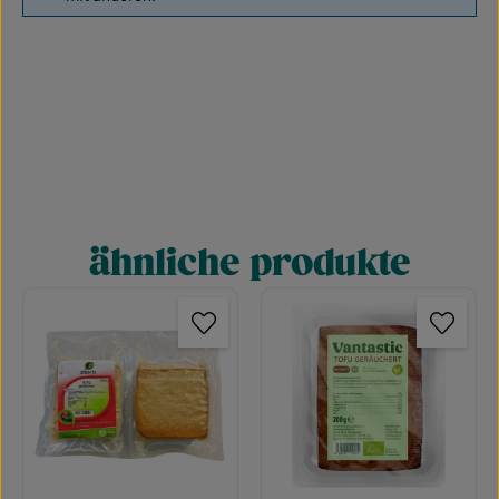
ähnliche produkte
Produktgalerie überspringen