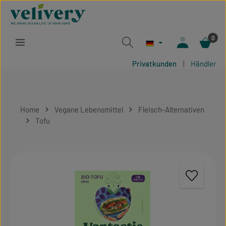
Zum Hauptinhalt springen
0
Privatkunden
|
Händler
Home
Vegane Lebensmittel
Fleisch-Alternativen
Tofu
Bildergalerie überspringen