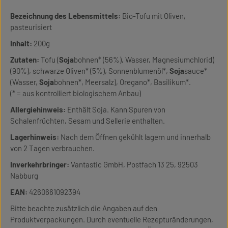
Bezeichnung des Lebensmittels:
Bio-Tofu mit Oliven,
pasteurisiert
Inhalt:
200g
Zutaten:
Tofu (
Soja
bohnen* (56%), Wasser, Magnesiumchlorid)
(90%), schwarze Oliven* (5%), Sonnenblumenöl*,
Soja
sauce*
(Wasser,
Soja
bohnen*, Meersalz), Oregano*, Basilikum*.
(* = aus kontrolliert biologischem Anbau)
Allergiehinweis:
Enthält Soja. Kann Spuren von
Schalenfrüchten, Sesam und Sellerie enthalten.
Lagerhinweis:
Nach dem Öffnen gekühlt lagern und innerhalb
von 2 Tagen verbrauchen.
Inverkehrbringer:
Vantastic GmbH, Postfach 13 25, 92503
Nabburg
EAN:
4260661092394
Bitte beachte zusätzlich die Angaben auf den
Produktverpackungen. Durch eventuelle Rezepturänderungen,