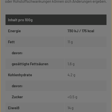
oder Rohstoffschwankungen können sich Änderungen ergeben.
Inhalt pro 100g
Energie
730 kJ / 175 kcal
Fett
11 g
davon:
gesättigte Fettsäuren
1,6 g
Kohlenhydrate
4,2 g
davon:
Zucker
<0,5 g
Eiweiß
14 g