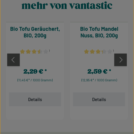
mehr von vantastic
Produktgalerie überspringen
Bio Tofu Geräuchert,
Bio Tofu Mandel
BIO, 200g
Nuss, BIO, 200g
¹
¹
Durchschnittliche Bewertung von 3.5 von 5 Sternen
Durchschnittliche Bewertu
2,29 €
2,59 €
Regulärer Preis:
Regulärer Preis:
(11,45 €* / 1000 Gramm)
(12,95 €* / 1000 Gramm)
Details
Details