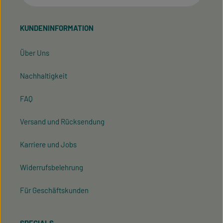
Datenschutzrichtlinie
Die mit einem Stern (*) markierten Felder sind
Nutzungsbedingungen
und
.
Ich habe die
Datenschutzbestimmungen
zur
Pflichtfelder.
Kenntnis genommen und die
AGB
gelesen und bin
KUNDENINFORMATION
mit ihnen einverstanden.
Über Uns
Nachhaltigkeit
FAQ
Versand und Rücksendung
Karriere und Jobs
Widerrufsbelehrung
Für Geschäftskunden