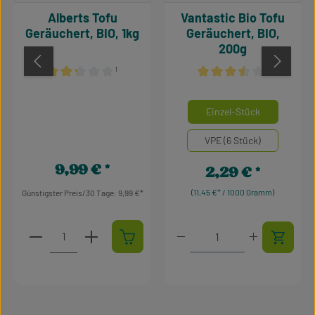
Alberts Tofu
Vantastic Bio Tofu
Geräuchert, BIO, 1kg
Geräuchert, BIO,
200g
¹
¹
Durchschnittliche Bewertung von 2.17 von 5 Sternen
Durchschnittliche Bewertu
auswähle
Mengeneinheiten
Einzel-Stück
VPE (6 Stück)
9,99 €
2,29 €
Regulärer Preis:
Regulärer Preis:
(11,45 €* / 1000 Gramm)
Günstigster Preis/30 Tage: 9,99 €
Produkt Anzahl: Gib den gewünschten Wert ein oder 
Produkt Anzahl: Gib den 