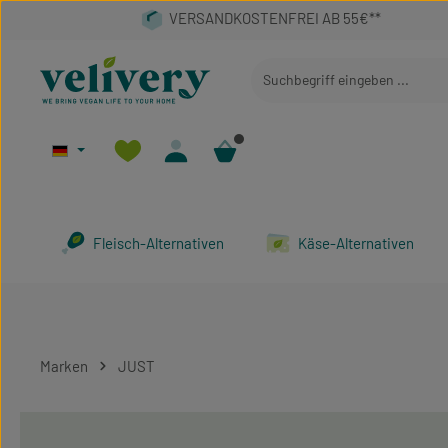
 Hauptinhalt springen
Zur Suche springen
Zur Hauptnavigation springen
Fleisch-Alternativen
Käse-Alternativen
Marken
JUST