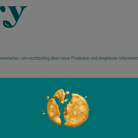
ewsletter, um rechtzeitig über neue Produkte und Angebote informiert
LS
VELIVERY.COM
AGB
ter
Allgemeine Teilnahmebedin
denrabatt
Hinweisgeber­system