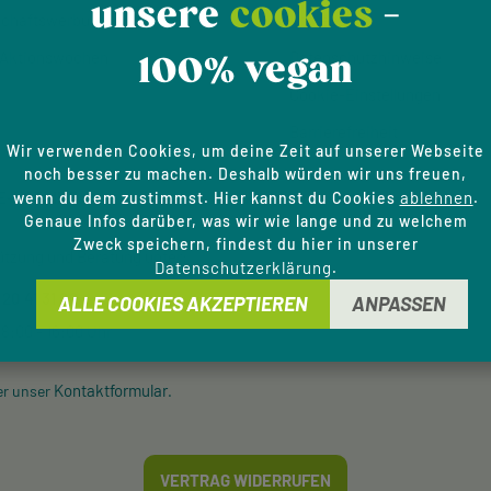
unsere
cookies
-
schaftswerbung
Impressum
100% vegan
 Aktionswochen
Datenschutzhinweise
Cookie-Einstellungen
Barrierefreiheit
Wir verwenden Cookies, um deine Zeit auf unserer Webseite
noch besser zu machen. Deshalb würden wir uns freuen,
ablehnen
E-HOTLINE
wenn du dem zustimmst. Hier kannst du Cookies
.
Genaue Infos darüber, was wir wie lange und zu welchem
Zweck speichern, findest du hier in unserer
ützung und Beratung unter:
Datenschutzerklärung
.
 20 41 31 00
ALLE COOKIES AKZEPTIEREN
ANPASSEN
8:00 - 16:00 Uhr
Kontaktformular
er unser
.
VERTRAG WIDERRUFEN