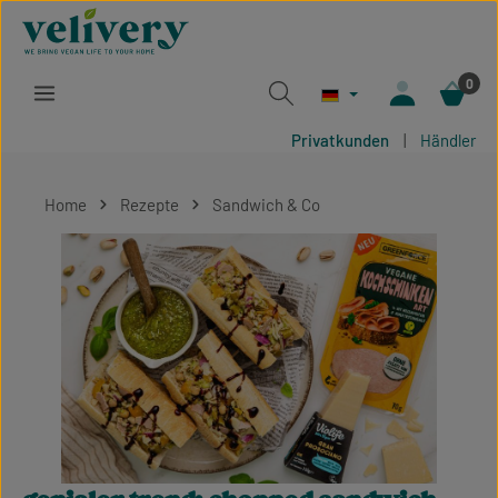
Zum Hauptinhalt springen
0
Privatkunden
|
Händler
Home
Rezepte
Sandwich & Co
Bildergalerie überspringen