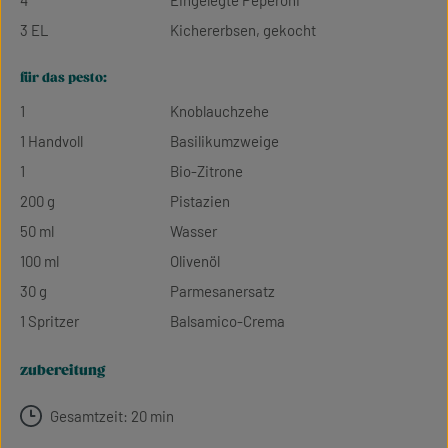
4
Eingelegte Peperoni
3 EL
Kichererbsen, gekocht
für das pesto:
1
Knoblauchzehe
1 Handvoll
Basilikumzweige
1
Bio-Zitrone
200 g
Pistazien
50 ml
Wasser
100 ml
Olivenöl
30 g
Parmesanersatz
1 Spritzer
Balsamico-Crema
zubereitung
Gesamtzeit: 20 min