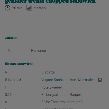
genialer trend: chopped sandwich
20 min
einfach
zutaten
Personen
für das sandwich:
4
Ciabatta
6 Scheibe(n)
Vegane Kochschinken-Alternative
1
Rote Zwiebeln
0.25
Eisbergsalat oder Mangold
4
Gelbe Tomaten, mittelgroß