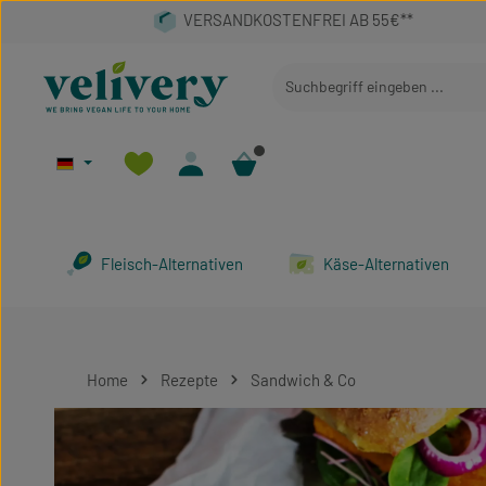
 Hauptinhalt springen
Zur Suche springen
Zur Hauptnavigation springen
Fleisch-Alternativen
Käse-Alternativen
Home
Rezepte
Sandwich & Co
Bildergalerie überspringen