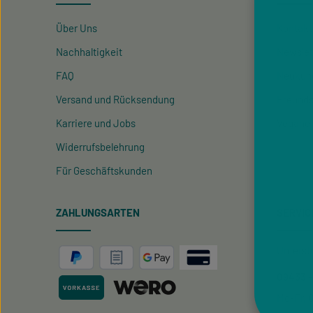
Über Uns
Kontakt
Nachhaltigkeit
Newslet
FAQ
Neukun
Versand und Rücksendung
Freund
Karriere und Jobs
Vegane
Widerrufsbelehrung
Für Geschäftskunden
ZAHLUNGSARTEN
SERVIC
Unterst
09433 -
Mo-Fr, 0