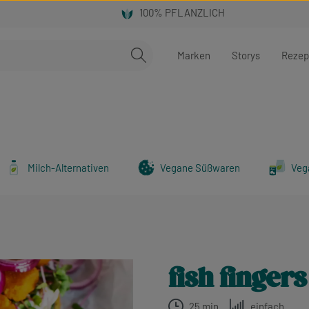
Marken
Storys
Rezep
Milch-Alternativen
Vegane Süßwaren
Veg
fish finger
25 min
einfach