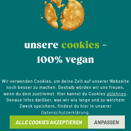
AGB
ter
Allgemeine Teilnahmebedin
denrabatt
Hinweisgeber­system
schaftswerbung
Impressum
unsere
cookies
-
 Aktionswochen
Datenschutzhinweise
100% vegan
Cookie-Einstellungen
Barrierefreiheit
Wir verwenden Cookies, um deine Zeit auf unserer Webseite
noch besser zu machen. Deshalb würden wir uns freuen,
E-HOTLINE
ablehnen
wenn du dem zustimmst. Hier kannst du Cookies
.
Genaue Infos darüber, was wir wie lange und zu welchem
ützung und Beratung unter:
Zweck speichern, findest du hier in unserer
Datenschutzerklärung
.
 20 41 31 00
ALLE COOKIES AKZEPTIEREN
ANPASSEN
8:00 - 16:00 Uhr