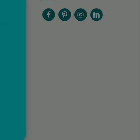
gelesen und bin mit ihnen
einverstanden.
gung