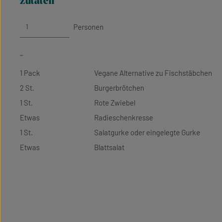
zutaten
Personen
-
1 Pack
Vegane Alternative zu Fischstäbchen
2 St.
Burgerbrötchen
1 St.
Rote Zwiebel
Etwas
Radieschenkresse
1 St.
Salatgurke oder eingelegte Gurke
Etwas
Blattsalat