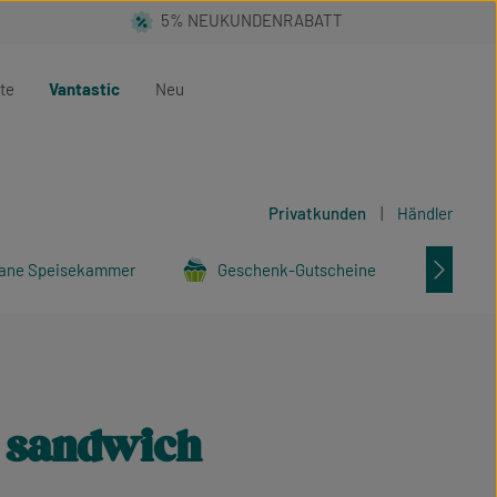
te
Vantastic
Neu
Privatkunden
|
Händler
ane Speisekammer
Geschenk-Gutscheine
Tier
s sandwich