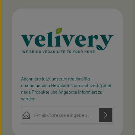
Abonniere jetzt unseren regelmäßig
erscheinenden Newsletter, um rechtzeitig über
neue Produkte und Angebote informiert zu
werden.
E-Mail-Adresse*
Diese Seite ist durch reCAPTCHA geschützt und es gelten die
Datenschutz
Datenschutzrichtlinie
Die mit einem Stern (*) markierten Felder sind
Nutzungsbedingungen
und
.