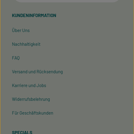
Ich habe die
Datenschutzbestimmungen
zur
Pflichtfelder.
Kenntnis genommen und die
AGB
gelesen und bin
KUNDENINFORMATION
mit ihnen einverstanden.
Über Uns
Nachhaltigkeit
FAQ
Versand und Rücksendung
Karriere und Jobs
Widerrufsbelehrung
Für Geschäftskunden
SPECIALS