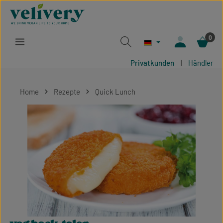
Zum Hauptinhalt springen
0
Privatkunden
|
Händler
Home
Rezepte
Quick Lunch
Bildergalerie überspringen