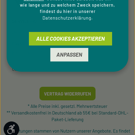
wie lange und zu welchem Zweck speichern,
findest du hier in unserer
Datenschutzerklärung
.
SERVICE-HOTLINE
Unterstützung und Beratung unter:
ALLE COOKIES AKZEPTIEREN
09433 - 20 41 31 00
Mo-Fr, 08:00 - 16:00 Uhr
ANPASSEN
Kontaktformular
Oder über unser
.
VERTRAG WIDERRUFEN
* Alle Preise inkl. gesetzl. Mehrwertsteuer
** Versandkostenfrei in Deutschland ab 55€ bei Standard-DHL-
Paket-Lieferung
Werkzeugleiste anzeigen
¹ Bewertungen stammen von Nutzern unserer Angebote. Es findet