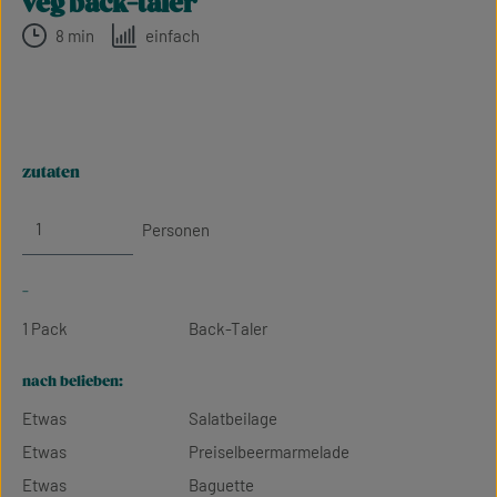
veg back-taler
8 min
einfach
zutaten
Personen
-
1 Pack
Back-Taler
nach belieben:
Etwas
Salatbeilage
Etwas
Preiselbeermarmelade
Etwas
Baguette