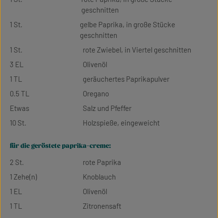
geschnitten
1 St.
gelbe Paprika, in große Stücke
geschnitten
1 St.
rote Zwiebel, in Viertel geschnitten
3 EL
Olivenöl
1 TL
geräuchertes Paprikapulver
0.5 TL
Oregano
Etwas
Salz und Pfeffer
10 St.
Holzspieße, eingeweicht
für die geröstete paprika-creme:
2 St.
rote Paprika
1 Zehe(n)
Knoblauch
1 EL
Olivenöl
1 TL
Zitronensaft