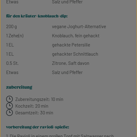
Etwas
Salz und Pfeffer
für den kräuter-knoblauch-dip:
200 g
vegane Joghurt-Alternative
1 Zehe(n)
Knoblauch, fein gehackt
1 EL
gehackte Petersilie
1 EL
gehackter Schnittlauch
0.5 St.
Zitrone, Saft davon
Etwas
Salz und Pfeffer
zubereitung
Zubereitungszeit: 10 min
Kochzeit: 20 min
Gesamtzeit: 30 min
vorbereitung der ravioli-spieße:
1. Die Ravioli in einem großen Topf mit Salzwasser nach