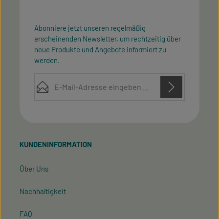
Abonniere jetzt unseren regelmäßig
erscheinenden Newsletter, um rechtzeitig über
neue Produkte und Angebote informiert zu
werden.
E-Mail-Adresse*
Diese Seite ist durch reCAPTCHA geschützt und es gelten die
Datenschutz
Datenschutzrichtlinie
Die mit einem Stern (*) markierten Felder sind
Nutzungsbedingungen
und
.
Ich habe die
Datenschutzbestimmungen
zur
Pflichtfelder.
Kenntnis genommen und die
AGB
gelesen und bin
KUNDENINFORMATION
mit ihnen einverstanden.
Über Uns
Nachhaltigkeit
FAQ