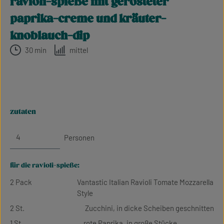
ravioli-spieße mit gerösteter
paprika-creme und kräuter-
knoblauch-dip
30 min
mittel
zutaten
Personen
für die ravioli-spieße:
2 Pack
Vantastic Italian Ravioli Tomate Mozzarella
Style
2 St.
Zucchini, in dicke Scheiben geschnitten
1 St.
rote Paprika, in große Stücke