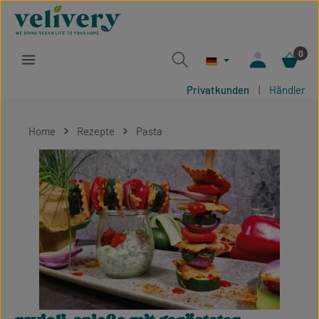
Zum Hauptinhalt springen
0
Privatkunden
|
Händler
Home
Rezepte
Pasta
Bildergalerie überspringen