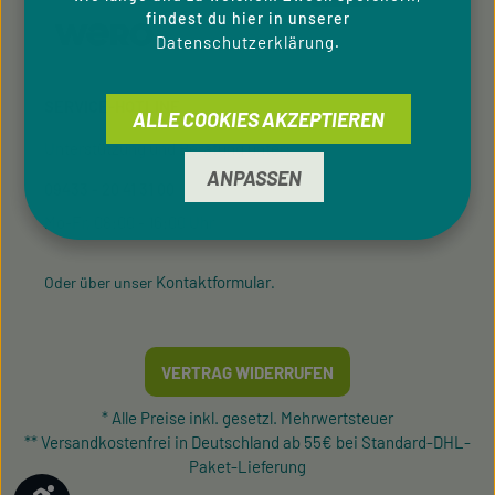
findest du hier in unserer
Datenschutzerklärung
.
SERVICE-HOTLINE
ALLE COOKIES AKZEPTIEREN
Unterstützung und Beratung unter:
ANPASSEN
09433 - 20 41 31 00
Mo-Fr, 08:00 - 16:00 Uhr
Kontaktformular
Oder über unser
.
VERTRAG WIDERRUFEN
* Alle Preise inkl. gesetzl. Mehrwertsteuer
** Versandkostenfrei in Deutschland ab 55€ bei Standard-DHL-
Paket-Lieferung