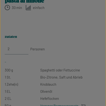
pasta al limone
30 min
einfach
zutaten
Personen
-
300 g
Spaghetti oder Fettuccine
1 St.
Bio-Zitrone, Saft und Abrieb
1 Zehe(n)
Knoblauch
1 EL
Olivenöl
2 EL
Hefeflocken
50 g
Veganer Parmesanersatz