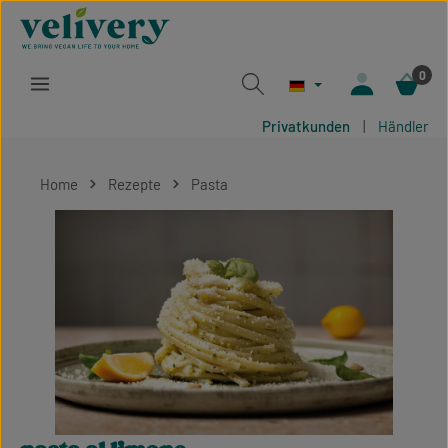
Zum Hauptinhalt springen
0
Privatkunden
|
Händler
Home
Rezepte
Pasta
Bildergalerie überspringen