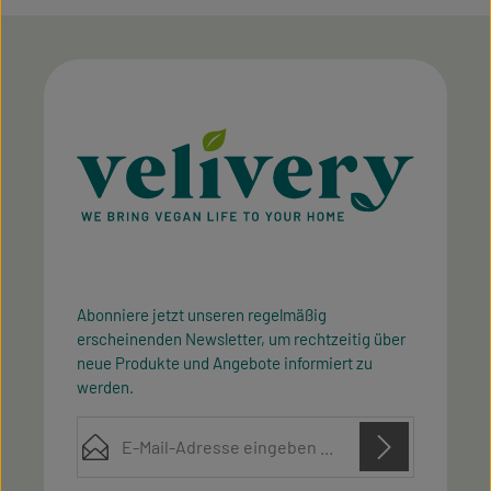
geschmackvoll Abhilfe. Du
kannst Simply V gerieben
Pasta wunderbar als vegane
Alternative zu geriebenem
Parmesankäse verwenden
und mit ihm die leckersten
veganen Gerichte zubereiten
und verfeinern. Hergestellt
wird Simply V gerieben
Pasta auf Basis pflanzlicher
Zutaten wie zum Beispiel
Mandeln. Simply V gerieben
Pasta schmeckt
ausgesprochen lecker und
ist fein gerieben. Das macht
die vegane Käsealternative
Abonniere jetzt unseren regelmäßig
zum perfekten Zutat für
erscheinenden Newsletter, um rechtzeitig über
viele Rezepte. Verwende sie
neue Produkte und Angebote informiert zu
zum Beispiel als veganes
Topping für Pasta oder für
werden.
die Zubereitung von
veganem Risotto oder
E-Mail-Adresse*
einem Pesto. Tüte auf und
los geht der Genuss! Simply
V gerieben Pasta kannst du