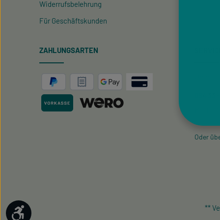
Widerrufsbelehrung
Für Geschäftskunden
ZAHLUNGSARTEN
SERVIC
Unterst
09433 -
Mo-Fr, 0
Oder üb
** V
Werkzeugleiste anzeigen