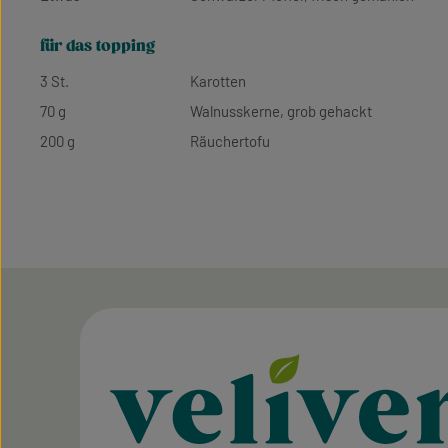
für das topping
3 St.
Karotten
70 g
Walnusskerne, grob gehackt
200 g
Räuchertofu