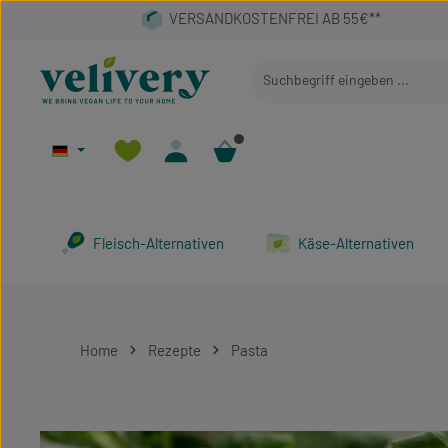
 Hauptinhalt springen
Zur Suche springen
Zur Hauptnavigation springen
Fleisch-Alternativen
Käse-Alternativen
Home
Rezepte
Pasta
Bildergalerie überspringen