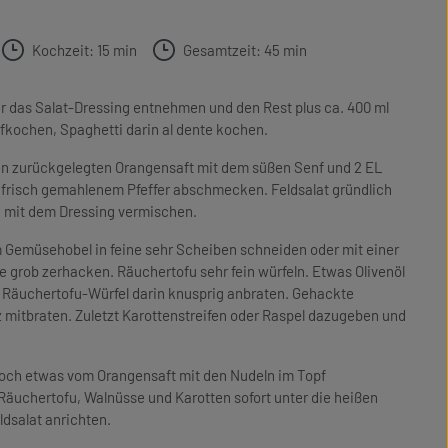
Kochzeit: 15 min
Gesamtzeit: 45 min
für das Salat-Dressing entnehmen und den Rest plus ca. 400 ml
fkochen, Spaghetti darin al dente kochen.
den zurückgelegten Orangensaft mit dem süßen Senf und 2 EL
nd frisch gemahlenem Pfeffer abschmecken. Feldsalat gründlich
 mit dem Dressing vermischen.
m Gemüsehobel in feine sehr Scheiben schneiden oder mit einer
e grob zerhacken. Räuchertofu sehr fein würfeln. Etwas Olivenöl
e Räuchertofu-Würfel darin knusprig anbraten. Gehackte
mitbraten. Zuletzt Karottenstreifen oder Raspel dazugeben und
och etwas vom Orangensaft mit den Nudeln im Topf
äuchertofu, Walnüsse und Karotten sofort unter die heißen
dsalat anrichten.