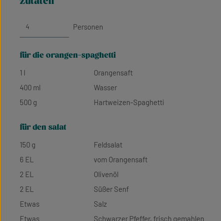
zutaten
Personen
für die orangen-spaghetti
1 l
Orangensaft
400 ml
Wasser
500 g
Hartweizen-Spaghetti
für den salat
150 g
Feldsalat
6 EL
vom Orangensaft
2 EL
Olivenöl
2 EL
Süßer Senf
Etwas
Salz
Etwas
Schwarzer Pfeffer, frisch gemahlen