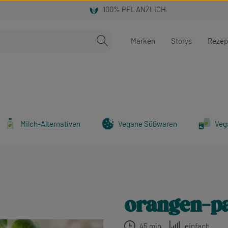
Marken
Storys
Rezep
Milch-Alternativen
Vegane Süßwaren
Veg
orangen-p
45 min
einfach