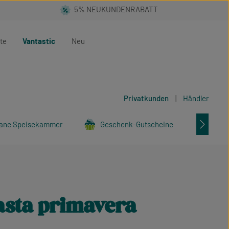
te
Vantastic
Neu
Privatkunden
|
Händler
ane Speisekammer
Geschenk-Gutscheine
Tier
asta primavera