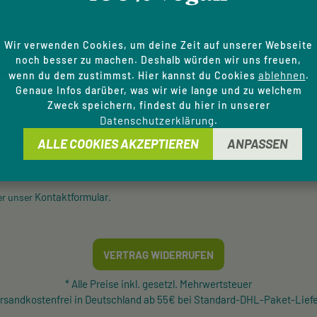
Cookie-Einstellungen
Barrierefreiheit
Wir verwenden Cookies, um deine Zeit auf unserer Webseite
noch besser zu machen. Deshalb würden wir uns freuen,
E-HOTLINE
ablehnen
wenn du dem zustimmst. Hier kannst du Cookies
.
Genaue Infos darüber, was wir wie lange und zu welchem
Zweck speichern, findest du hier in unserer
ützung und Beratung unter:
Datenschutzerklärung
.
 20 41 31 00
ALLE COOKIES AKZEPTIEREN
ANPASSEN
8:00 - 16:00 Uhr
Kontaktformular
er unser
.
VERTRAG WIDERRUFEN
* Alle Preise inkl. gesetzl. Mehrwertsteuer
ersandkostenfrei in Deutschland ab 55€ bei Standard-DHL-Paket-Lief