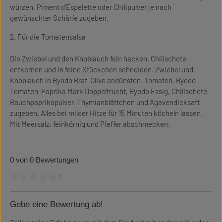
würzen, Piment d’Espelette oder Chilipulver je nach
gewünschter Schärfe zugeben.
2. Für die Tomatensalsa
Die Zwiebel und den Knoblauch fein hacken. Chilischote
entkernen und in feine Stückchen schneiden. Zwiebel und
Knoblauch in Byodo Brat-Olive andünsten. Tomaten, Byodo
Tomaten-Paprika Mark Doppelfrucht, Byodo Essig, Chilischote,
Rauchpaprikapulver, Thymianblättchen und Agavendicksaft
zugeben. Alles bei milder Hitze für 15 Minuten köcheln lassen.
Mit Meersalz, feinkörnig und Pfeffer abschmecken.
0 von 0 Bewertungen
¹
Durchschnittliche Bewertung von 0 von 5 Sternen
Gebe eine Bewertung ab!