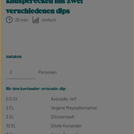
knusperecken mit zwei
verschiedenen dips
25 min
einfach
zutaten
Personen
für den koriander-avocado-dip
0.5 St.
Avocado, reif
2 EL
Vegane Mayoalternative
3 EL
Zitronensaft
10 St.
Stiele Koriander