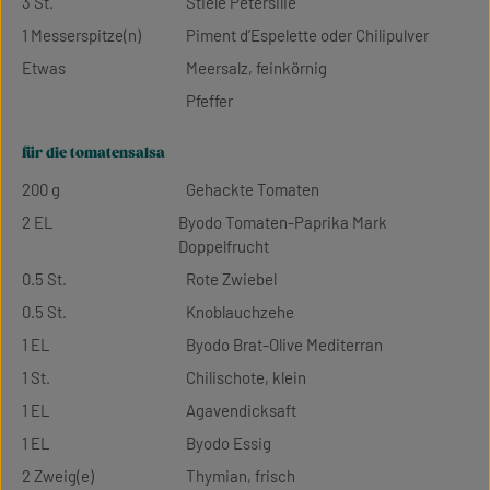
3 St.
Stiele Petersilie
1 Messerspitze(n)
Piment d’Espelette oder Chilipulver
Etwas
Meersalz, feinkörnig
Pfeffer
für die tomatensalsa
200 g
Gehackte Tomaten
2 EL
Byodo Tomaten-Paprika Mark
Doppelfrucht
0.5 St.
Rote Zwiebel
0.5 St.
Knoblauchzehe
1 EL
Byodo Brat-Olive Mediterran
1 St.
Chilischote, klein
1 EL
Agavendicksaft
1 EL
Byodo Essig
2 Zweig(e)
Thymian, frisch