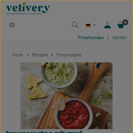
Zum Hauptinhalt springen
0
Privatkunden
|
Händler
Home
Rezepte
Partyrezepte
Bildergalerie überspringen