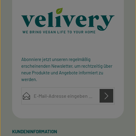
Abonniere jetzt unseren regelmäßig
erscheinenden Newsletter, um rechtzeitig über
neue Produkte und Angebote informiert zu
werden.
E-Mail-Adresse*
Diese Seite ist durch reCAPTCHA geschützt und es gelten die
Datenschutz
Datenschutzrichtlinie
Die mit einem Stern (*) markierten Felder sind
Nutzungsbedingungen
und
.
Ich habe die
Datenschutzbestimmungen
zur
Pflichtfelder.
Kenntnis genommen und die
AGB
gelesen und bin
KUNDENINFORMATION
mit ihnen einverstanden.