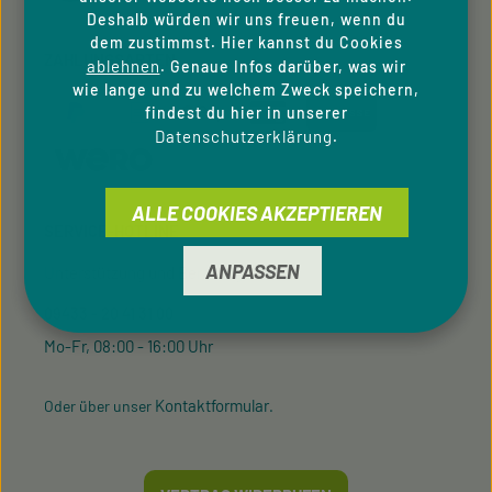
Deshalb würden wir uns freuen, wenn du
dem zustimmst. Hier kannst du Cookies
ZAHLUNGSARTEN
ablehnen
. Genaue Infos darüber, was wir
wie lange und zu welchem Zweck speichern,
findest du hier in unserer
Datenschutzerklärung
.
ALLE COOKIES AKZEPTIEREN
SERVICE-HOTLINE
ANPASSEN
Unterstützung und Beratung unter:
09433 - 20 41 31 00
Mo-Fr, 08:00 - 16:00 Uhr
Kontaktformular
Oder über unser
.