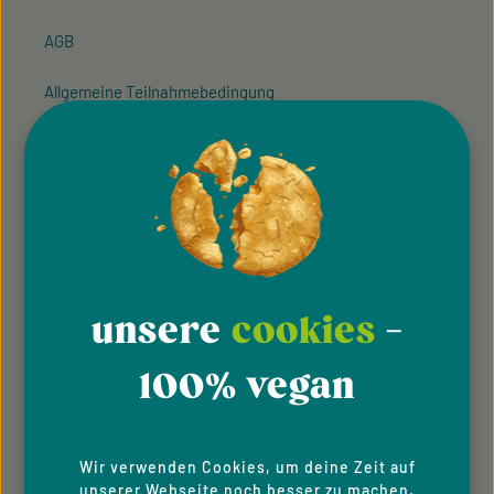
AGB
Allgemeine Teilnahmebedingung
Hinweisgeber­system
Impressum
Datenschutzhinweise
Cookie-Einstellungen
unsere
cookies
-
Barrierefreiheit
100% vegan
FOLGE UNS
Wir verwenden Cookies, um deine Zeit auf
unserer Webseite noch besser zu machen.