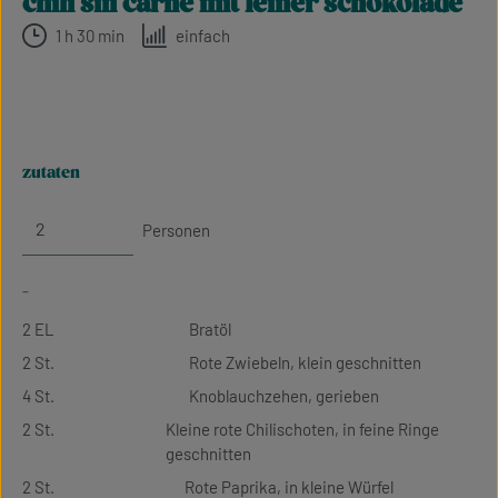
chili sin carne mit feiner schokolade
1 h 30 min
einfach
zutaten
Personen
-
2 EL
Bratöl
2 St.
Rote Zwiebeln, klein geschnitten
4 St.
Knoblauchzehen, gerieben
2 St.
Kleine rote Chilischoten, in feine Ringe
geschnitten
2 St.
Rote Paprika, in kleine Würfel