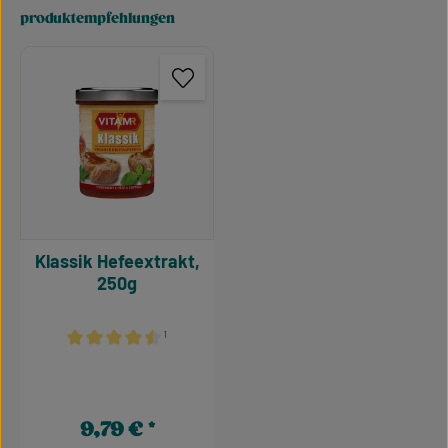
produktempfehlungen
Produktgalerie überspringen
Klassik Hefeextrakt,
250g
¹
Durchschnittliche Bewertung von 4.5 von 5 Sternen
9,79 €
Regulärer Preis: