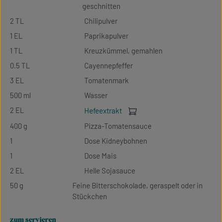
geschnitten
2 TL
Chilipulver
1 EL
Paprikapulver
1 TL
Kreuzkümmel, gemahlen
0.5 TL
Cayennepfeffer
3 EL
Tomatenmark
500 ml
Wasser
2 EL
Hefeextrakt
400 g
Pizza-Tomatensauce
1
Dose Kidneybohnen
1
Dose Mais
2 EL
Helle Sojasauce
50 g
Feine Bitterschokolade, geraspelt oder in
Stückchen
zum servieren