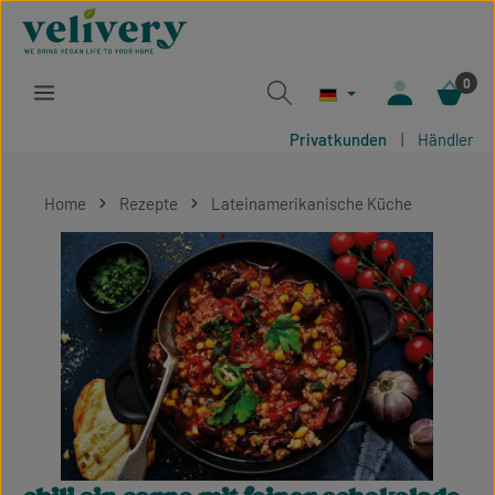
Zum Hauptinhalt springen
0
Privatkunden
|
Händler
Home
Rezepte
Lateinamerikanische Küche
Bildergalerie überspringen