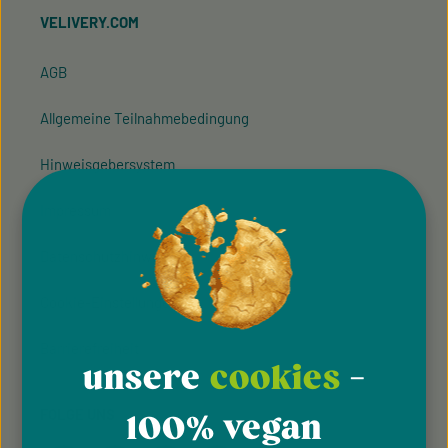
VELIVERY.COM
AGB
Allgemeine Teilnahmebedingung
Hinweisgeber­system
Impressum
Datenschutzhinweise
Cookie-Einstellungen
Barrierefreiheit
unsere
cookies
-
FOLGE UNS
100% vegan