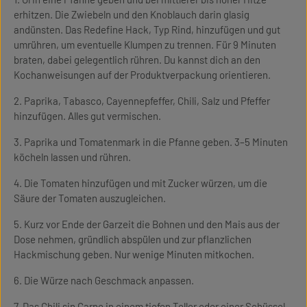
erhitzen. Die Zwiebeln und den Knoblauch darin glasig
andünsten. Das Redefine Hack, Typ Rind, hinzufügen und gut
umrühren, um eventuelle Klumpen zu trennen. Für 9 Minuten
braten, dabei gelegentlich rühren. Du kannst dich an den
Kochanweisungen auf der Produktverpackung orientieren.
2. Paprika, Tabasco, Cayennepfeffer, Chili, Salz und Pfeffer
hinzufügen. Alles gut vermischen.
3. Paprika und Tomatenmark in die Pfanne geben. 3–5 Minuten
köcheln lassen und rühren.
4. Die Tomaten hinzufügen und mit Zucker würzen, um die
Säure der Tomaten auszugleichen.
5. Kurz vor Ende der Garzeit die Bohnen und den Mais aus der
Dose nehmen, gründlich abspülen und zur pflanzlichen
Hackmischung geben. Nur wenige Minuten mitkochen.
6. Die Würze nach Geschmack anpassen.
7. Das Chili sin Carne in einem tiefen Teller oder einer Schüssel