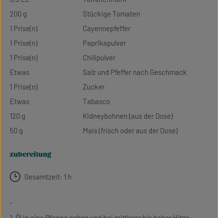
200 g
Stückige Tomaten
1 Prise(n)
Cayennepfeffer
1 Prise(n)
Paprikapulver
1 Prise(n)
Chilipulver
Etwas
Salz und Pfeffer nach Geschmack
1 Prise(n)
Zucker
Etwas
Tabasco
120 g
Kidneybohnen (aus der Dose)
50 g
Mais (frisch oder aus der Dose)
zubereitung
Gesamtzeit: 1 h
-
1. Öl in eine Pfanne geben und bei mittlerer bis hoher Hitze