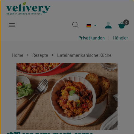
Zum Hauptinhalt springen
0
Privatkunden
|
Händler
Home
Rezepte
Lateinamerikanische Küche
Bildergalerie überspringen