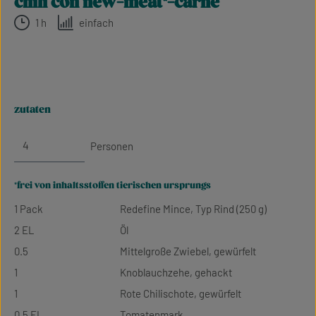
chili con new-meat*-carne
1 h
einfach
zutaten
Personen
*frei von inhaltsstoffen tierischen ursprungs
1 Pack
Redefine Mince, Typ Rind (250 g)
2 EL
Öl
0.5
Mittelgroße Zwiebel, gewürfelt
1
Knoblauchzehe, gehackt
1
Rote Chilischote, gewürfelt
0.5 EL
Tomatenmark