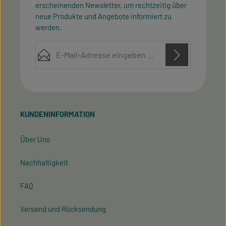
erscheinenden Newsletter, um rechtzeitig über
neue Produkte und Angebote informiert zu
werden.
E-Mail-Adresse*
Diese Seite ist durch reCAPTCHA geschützt und es gelten die
Datenschutz
Datenschutzrichtlinie
Die mit einem Stern (*) markierten Felder sind
Nutzungsbedingungen
und
.
Ich habe die
Datenschutzbestimmungen
zur
Pflichtfelder.
Kenntnis genommen und die
AGB
gelesen und bin
KUNDENINFORMATION
mit ihnen einverstanden.
Über Uns
Nachhaltigkeit
FAQ
Versand und Rücksendung