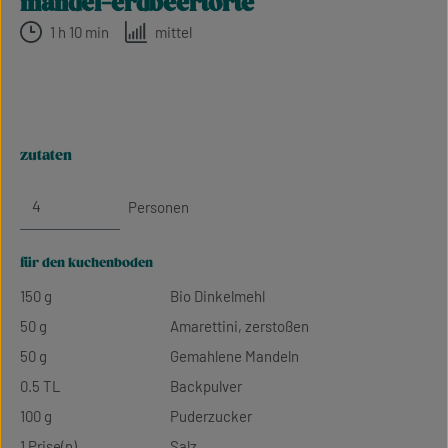
mandel-erdbeertorte
1 h 10 min
mittel
zutaten
Personen
für den kuchenboden
150 g
Bio Dinkelmehl
50 g
Amarettini, zerstoßen
50 g
Gemahlene Mandeln
0.5 TL
Backpulver
100 g
Puderzucker
1 Prise(n)
Salz