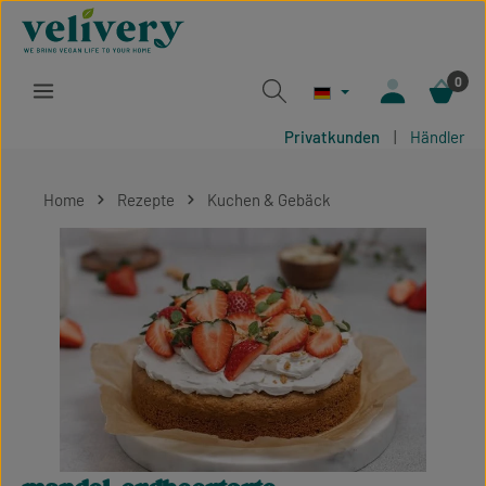
Zum Hauptinhalt springen
0
Privatkunden
|
Händler
Home
Rezepte
Kuchen & Gebäck
Bildergalerie überspringen