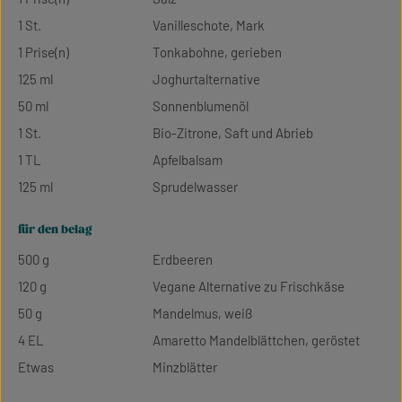
1 St.
Vanilleschote, Mark
1 Prise(n)
Tonkabohne, gerieben
125 ml
Joghurtalternative
50 ml
Sonnenblumenöl
1 St.
Bio-Zitrone, Saft und Abrieb
1 TL
Apfelbalsam
125 ml
Sprudelwasser
für den belag
500 g
Erdbeeren
120 g
Vegane Alternative zu Frischkäse
50 g
Mandelmus, weiß
4 EL
Amaretto Mandelblättchen, geröstet
Etwas
Minzblätter