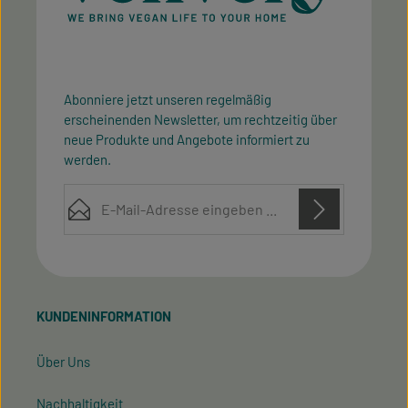
Abonniere jetzt unseren regelmäßig
erscheinenden Newsletter, um rechtzeitig über
neue Produkte und Angebote informiert zu
werden.
E-Mail-Adresse*
Diese Seite ist durch reCAPTCHA geschützt und es gelten die
Datenschutz
Datenschutzrichtlinie
Die mit einem Stern (*) markierten Felder sind
Nutzungsbedingungen
und
.
Ich habe die
Datenschutzbestimmungen
zur
Pflichtfelder.
Kenntnis genommen und die
AGB
gelesen und bin
KUNDENINFORMATION
mit ihnen einverstanden.
Über Uns
Nachhaltigkeit