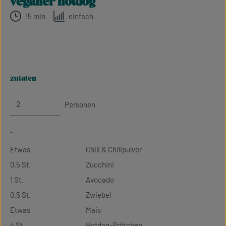
veganer hotdog
15 min
einfach
zutaten
Personen
-
Etwas
Chili & Chilipulver
0.5 St.
Zucchini
1 St.
Avocado
0.5 St.
Zwiebel
Etwas
Mais
4 St.
Hotdog-Brötchen