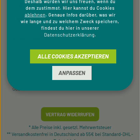
Deshalb würden wir uns freuen, wenn du
dem zustimmst. Hier kannst du Cookies
ablehnen
. Genaue Infos darüber, was wir
wie lange und zu welchem Zweck speichern,
findest du hier in unserer
Datenschutzerklärung
.
SERVICE-HOTLINE
Unterstützung und Beratung unter:
ALLE COOKIES AKZEPTIEREN
09433 - 20 41 31 00
Mo-Fr, 08:00 - 16:00 Uhr
ANPASSEN
Kontaktformular
Oder über unser
.
VERTRAG WIDERRUFEN
* Alle Preise inkl. gesetzl. Mehrwertsteuer
** Versandkostenfrei in Deutschland ab 55€ bei Standard-DHL-