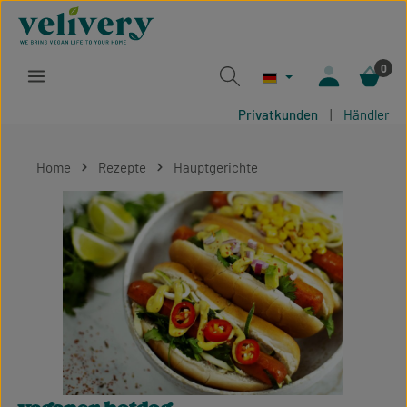
Zum Hauptinhalt springen
0
Privatkunden
|
Händler
Home
Rezepte
Hauptgerichte
Bildergalerie überspringen