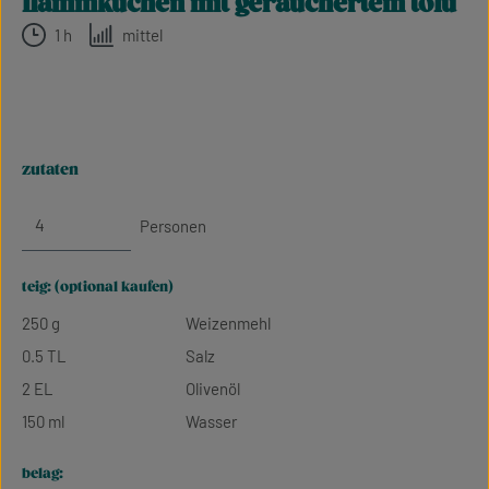
flammkuchen mit geräuchertem tofu
1 h
mittel
zutaten
Personen
teig: (optional kaufen)
250 g
Weizenmehl
0.5 TL
Salz
2 EL
Olivenöl
150 ml
Wasser
belag: