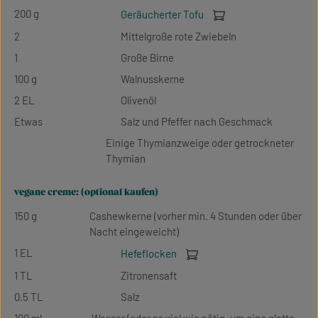
200 g
Geräucherter Tofu
2
Mittelgroße rote Zwiebeln
1
Große Birne
100 g
Walnusskerne
2 EL
Olivenöl
Etwas
Salz und Pfeffer nach Geschmack
Einige Thymianzweige oder getrockneter
Thymian
vegane creme: (optional kaufen)
150 g
Cashewkerne (vorher min. 4 Stunden oder über
Nacht eingeweicht)
1 EL
Hefeflocken
1 TL
Zitronensaft
0.5 TL
Salz