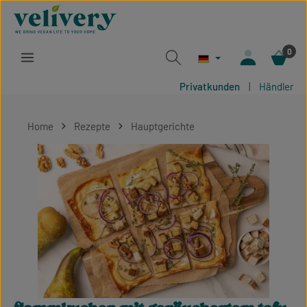
Zum Hauptinhalt springen
0
Privatkunden
|
Händler
Home
Rezepte
Hauptgerichte
Bildergalerie überspringen