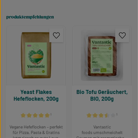
produktempfehlungen
Produktgalerie überspringen
Yeast Flakes
Bio Tofu Geräuchert,
Hefeflocken, 200g
BIO, 200g
¹
¹
Durchschnittliche Bewertung von 5 von 5 Sternen
Durchschnittliche Bewertu
Vegane Hefeflocken – perfekt
Vantastic
für Pizza, Pasta & Gratins
foods umschmeichelt
Jetzt rieselt es gute Laune
Gaumen mit aromatischem