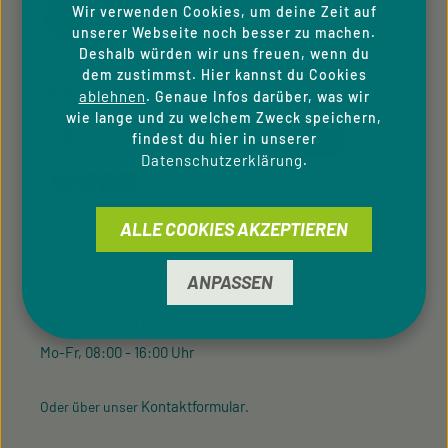
gesorgt ist. Da machen wir
Wir verwenden Cookies, um deine Zeit auf
mit!
unserer Webseite noch besser zu machen.
Deshalb würden wir uns freuen, wenn du
dem zustimmst. Hier kannst du Cookies
ZAHLUNGSARTEN
ablehnen
. Genaue Infos darüber, was wir
wie lange und zu welchem Zweck speichern,
findest du hier in unserer
Datenschutzerklärung
.
ALLE COOKIES AKZEPTIEREN
SERVICE-HOTLINE
ANPASSEN
Unterstützung und Beratung unter:
09433 - 20 41 31 00
Mo-Fr, 08:00 - 16:00 Uhr
Kontaktformular
Oder über unser
.