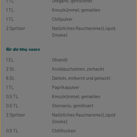
1 TL
Oregano, getrocknet
1 TL
Kreuzkümmel, gemahlen
1 TL
Chilipulver
2 Spritzer
Natürliches Raucharoma (Liquid
Smoke)
für die bbq-sauce
1 EL
Olivenöl
2 St.
Knoblauchzehen, zerhackt
6 St.
Datteln, entkernt und gehackt
1 TL
Paprikapulver
0.5 TL
Kreuzkümmel, gemahlen
0.5 TL
Sternanis, gemörsert
2 Spritzer
Natürliches Raucharoma (Liquid
Smoke)
0.5 TL
Chiliflocken