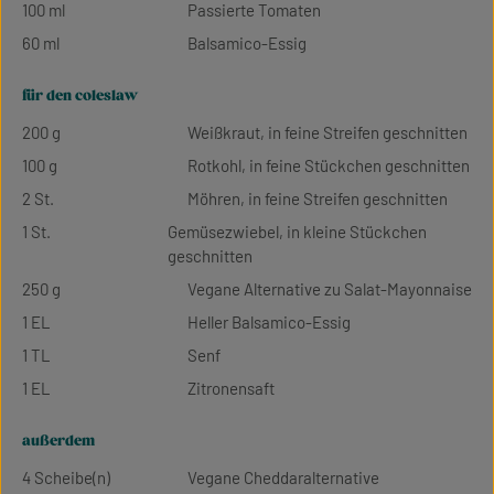
100 ml
Passierte Tomaten
60 ml
Balsamico-Essig
für den coleslaw
200 g
Weißkraut, in feine Streifen geschnitten
100 g
Rotkohl, in feine Stückchen geschnitten
2 St.
Möhren, in feine Streifen geschnitten
1 St.
Gemüsezwiebel, in kleine Stückchen
geschnitten
250 g
Vegane Alternative zu Salat-Mayonnaise
1 EL
Heller Balsamico-Essig
1 TL
Senf
1 EL
Zitronensaft
außerdem
4 Scheibe(n)
Vegane Cheddaralternative