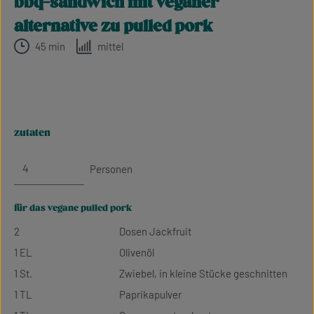
bbq-sandwich mit veganer
alternative zu pulled pork
45 min
mittel
zutaten
Personen
für das vegane pulled pork
2
Dosen Jackfruit
1 EL
Olivenöl
1 St.
Zwiebel, in kleine Stücke geschnitten
1 TL
Paprikapulver