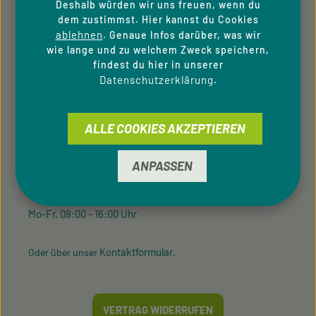
Deshalb würden wir uns freuen, wenn du
dem zustimmst. Hier kannst du Cookies
ZAHLUNGSARTEN
ablehnen
. Genaue Infos darüber, was wir
wie lange und zu welchem Zweck speichern,
findest du hier in unserer
Datenschutzerklärung
.
ALLE COOKIES AKZEPTIEREN
SERVICE-HOTLINE
ANPASSEN
Unterstützung und Beratung unter:
09433 - 20 41 31 00
Mo-Fr, 08:00 - 16:00 Uhr
Kontaktformular
Oder über unser
.
VERTRAG WIDERRUFEN