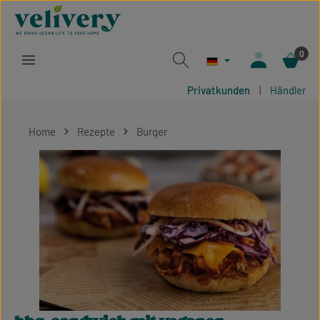
Zum Hauptinhalt springen
0
Privatkunden
|
Händler
Home
Rezepte
Burger
Bildergalerie überspringen