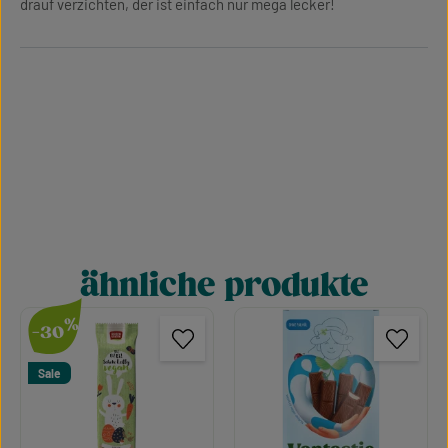
drauf verzichten, der ist einfach nur mega lecker!
ähnliche produkte
Produktgalerie überspringen
%
-30
Sale