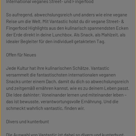
International veganes Street- und Fingerfood
So aufregend, abwechslungsreich und anders wie eine vegane
Reise um die Welt. Mit Vantastic holst du dir vegane Street- &
Fingerfood Highlights aus den kulinarisch spannendsten Ecken
der Erde direkt in deine Lunchbox. Als Snack, als Mahlzeit, als
idealer Begleiter für den individuell getakteten Tag.
Offen für Neues
Jede Kultur hat ihre kulinarischen Schätze. Vantastic
versammelt die fantastischsten internationalen veganen
Snacks unter einem Dach, damit du dich so abwechslungsreich
und zeitgemäß ernähren kannst, wie es zu deinem Leben passt.
Die Idee dahinter: Voneinander lernen und miteinander leben –
das ist bewusste, verantwortungsvolle Ernährung. Und die
schmeckt wahrlich vantastic, finden wir.
Divers und kunterbunt
Die Auswahl von Vantastic ist dabei so divers und kunterbunt,