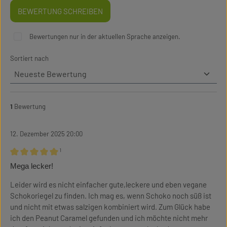
BEWERTUNG SCHREIBEN
Bewertungen nur in der aktuellen Sprache anzeigen.
Sortiert nach
1
Bewertung
12. Dezember 2025 20:00
¹
Bewertung mit 5 von 5 Sternen
Mega lecker!
Leider wird es nicht einfacher gute,leckere und eben vegane
Schokoriegel zu finden. Ich mag es, wenn Schoko noch süß ist
und nicht mit etwas salzigen kombiniert wird. Zum Glück habe
ich den Peanut Caramel gefunden und ich möchte nicht mehr