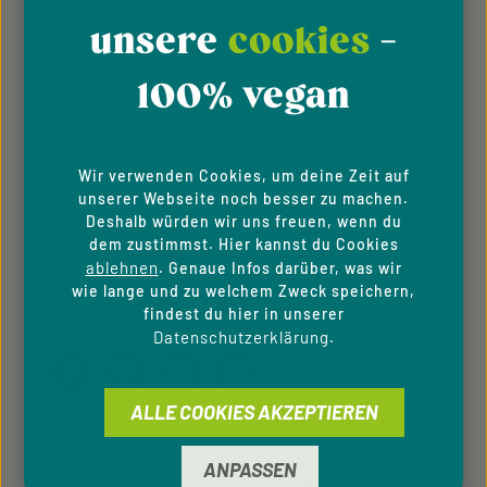
unsere
cookies
-
Hinweisgeber­system
100% vegan
Impressum
Datenschutzhinweise
Wir verwenden Cookies, um deine Zeit auf
Cookie-Einstellungen
unserer Webseite noch besser zu machen.
Deshalb würden wir uns freuen, wenn du
dem zustimmst. Hier kannst du Cookies
Barrierefreiheit
ablehnen
. Genaue Infos darüber, was wir
wie lange und zu welchem Zweck speichern,
findest du hier in unserer
FOLGE UNS
Datenschutzerklärung
.
ALLE COOKIES AKZEPTIEREN
ZAHLUNGSARTEN
ANPASSEN