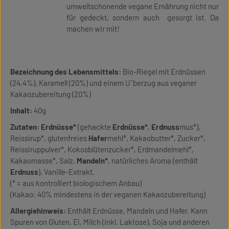
umweltschonende vegane Ernährung nicht nur
für gedeckt, sondern auch gesorgt ist. Da
machen wir mit!
Bezeichnung des Lebensmittels:
Bio-Riegel mit Erdnüssen
(24,4%), Karamell (20%) und einem U¨berzug aus veganer
Kakaozubereitung (20%)
Inhalt:
40g
Zutaten:
Erdnüsse*
(gehackte
Erdnüsse*
,
Erdnuss
mus*),
Reissirup*, glutenfreies
Hafer
mehl*, Kakaobutter*, Zucker*,
Reissiruppulver*, Kokosblütenzucker*, Erdmandelmehl*,
Kakaomasse*, Salz,
Mandeln*
, natürliches Aroma (enthält
Erdnuss
), Vanille-Extrakt.
(* = aus kontrolliert biologischem Anbau)
(Kakao: 40% mindestens in der veganen Kakaozubereitung)
Allergiehinweis:
Enthält Erdnüsse, Mandeln und Hafer. Kann
Spuren von Gluten, Ei, Milch (inkl. Laktose), Soja und anderen