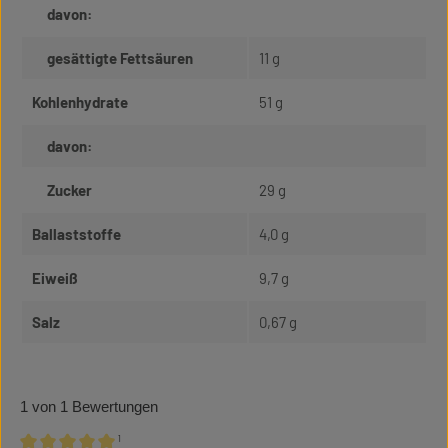
davon:
gesättigte Fettsäuren
11 g
Kohlenhydrate
51 g
davon:
Zucker
29 g
Ballaststoffe
4,0 g
Eiweiß
9,7 g
Salz
0,67 g
1 von 1 Bewertungen
¹