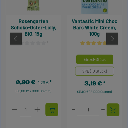
Rosengarten
Vantastic Mini Choc
Schoko-Oster-Lolly,
Bars White Creem,
BIO, 15g
100g
¹
¹
Durchschnittliche Bewertung von 0 von 5 Sternen
Durchschnittliche Bewertu
auswähle
Mengeneinheiten
Einzel-Stück
VPE (10 Stück)
0,90 €
Regulärer Preis:
3,19 €
Verkaufspreis:
1,29 €
Regulärer Preis:
(60,00 €* / 1000 Gramm)
(31,90 €* / 1000 Gramm)
Produkt Anzahl: Gib den gewünschten Wert ein oder 
Produkt Anzahl: Gib den 