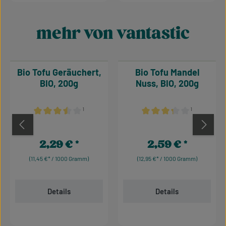
mehr von vantastic
Produktgalerie überspringen
Bio Tofu Geräuchert,
Bio Tofu Mandel
BIO, 200g
Nuss, BIO, 200g
¹
¹
Durchschnittliche Bewertung von 3.5 von 5 Sternen
Durchschnittliche Bewertu
2,29 €
2,59 €
Regulärer Preis:
Regulärer Preis:
(11,45 €* / 1000 Gramm)
(12,95 €* / 1000 Gramm)
Details
Details