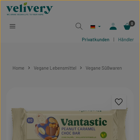
Zum Hauptinhalt springen
0
Privatkunden
|
Händler
Home
Vegane Lebensmittel
Vegane Süßwaren
Bildergalerie überspringen