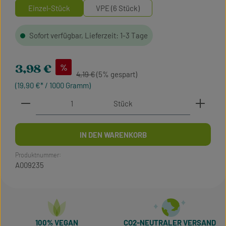
Einzel-Stück
VPE (6 Stück)
Sofort verfügbar, Lieferzeit: 1-3 Tage
Verkaufspreis:
%
3,98 €
Regulärer Preis:
4,19 €
(5% gespart)
(19,90 €* / 1000 Gramm)
Produkt Anzahl: Gib den gewünschten Wert ein oder 
Stück
IN DEN WARENKORB
Produktnummer:
A009235
100% VEGAN
CO2-NEUTRALER VERSAND