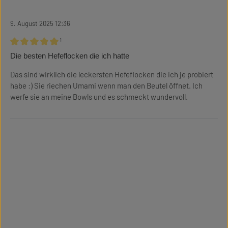
9. August 2025 12:36
¹
Bewertung mit 5 von 5 Sternen
Die besten Hefeflocken die ich hatte
Das sind wirklich die leckersten Hefeflocken die ich je probiert
habe :) Sie riechen Umami wenn man den Beutel öffnet. Ich
werfe sie an meine Bowls und es schmeckt wundervoll.