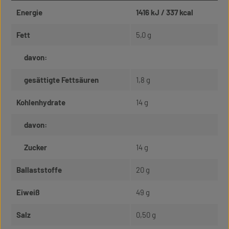
Energie
1416 kJ / 337 kcal
Fett
5,0 g
davon:
gesättigte Fettsäuren
1,8 g
Kohlenhydrate
14 g
davon:
Zucker
14 g
Ballaststoffe
20 g
Eiweiß
49 g
Salz
0,50 g