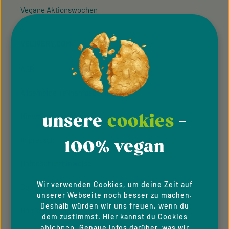
Vegane Aktionswochen
VELIVERY.COM
AGB
Allgemeine Teilnahmebedingung
unsere
cookies
-
Hinweisgeber­system
Impressum
100% vegan
Datenschutzhinweise
Wir verwenden Cookies, um deine Zeit auf
Cookie-Einstellungen
unserer Webseite noch besser zu machen.
Deshalb würden wir uns freuen, wenn du
Barrierefreiheit
dem zustimmst. Hier kannst du Cookies
ablehnen
. Genaue Infos darüber, was wir