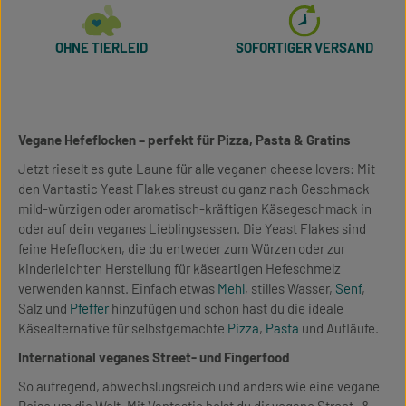
OHNE TIERLEID
SOFORTIGER VERSAND
Vegane Hefeflocken – perfekt für Pizza, Pasta & Gratins
Jetzt rieselt es gute Laune für alle veganen cheese lovers: Mit
den Vantastic Yeast Flakes streust du ganz nach Geschmack
mild-würzigen oder aromatisch-kräftigen Käsegeschmack in
oder auf dein veganes Lieblingsessen. Die Yeast Flakes sind
feine Hefeflocken, die du entweder zum Würzen oder zur
kinderleichten Herstellung für käseartigen Hefeschmelz
verwenden kannst. Einfach etwas
Mehl
, stilles Wasser,
Senf
,
Salz und
Pfeffer
hinzufügen und schon hast du die ideale
Käsealternative für selbstgemachte
Pizza
,
Pasta
und Aufläufe.
International veganes Street- und Fingerfood
So aufregend, abwechslungsreich und anders wie eine vegane