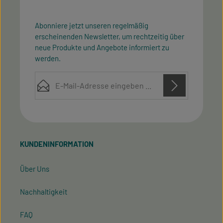
Abonniere jetzt unseren regelmäßig
erscheinenden Newsletter, um rechtzeitig über
neue Produkte und Angebote informiert zu
werden.
E-Mail-Adresse*
Diese Seite ist durch reCAPTCHA geschützt und es gelten die
Datenschutz
Datenschutzrichtlinie
Die mit einem Stern (*) markierten Felder sind
Nutzungsbedingungen
und
.
Ich habe die
Datenschutzbestimmungen
zur
Pflichtfelder.
Kenntnis genommen und die
AGB
gelesen und bin
KUNDENINFORMATION
mit ihnen einverstanden.
Über Uns
Nachhaltigkeit
FAQ