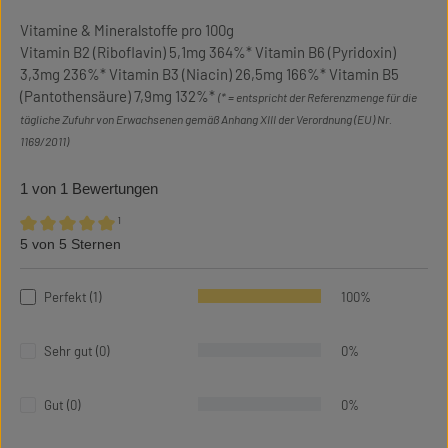
Vitamine & Mineralstoffe pro 100g
Vitamin B2 (Riboflavin) 5,1mg 364%* Vitamin B6 (Pyridoxin)
3,3mg 236%* Vitamin B3 (Niacin) 26,5mg 166%* Vitamin B5
(Pantothensäure) 7,9mg 132%*
(* = entspricht der Referenzmenge für die
tägliche Zufuhr von Erwachsenen gemäß Anhang XIII der Verordnung (EU) Nr.
1169/2011)
1 von 1 Bewertungen
¹
5 von 5 Sternen
Durchschnittliche Bewertung von 5 von 5 Sternen
Perfekt (1)
100%
Sehr gut (0)
0%
Gut (0)
0%