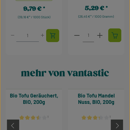
5,29 €
9,79 €
Regulärer Preis:
Regulärer Preis:
(26,45 €* / 1000 Gramm)
(39,16 €* / 1000 Stück)
Produkt Anzahl: Gib den 
Produkt Anzahl: Gib den gewünschten Wert ein oder 
mehr von vantastic
Produktgalerie überspringen
Bio Tofu Geräuchert,
Bio Tofu Mandel
BIO, 200g
Nuss, BIO, 200g
¹
¹
Durchschnittliche Bewertung von 3.5 von 5 Sternen
Durchschnittliche Bewertu