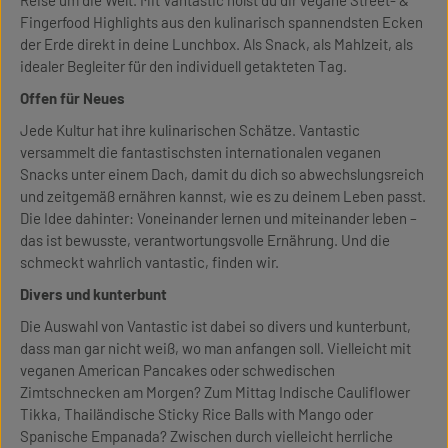
Reise um die Welt. Mit Vantastic holst du dir vegane Street- &
Fingerfood Highlights aus den kulinarisch spannendsten Ecken
der Erde direkt in deine Lunchbox. Als Snack, als Mahlzeit, als
idealer Begleiter für den individuell getakteten Tag.
Offen für Neues
Jede Kultur hat ihre kulinarischen Schätze. Vantastic
versammelt die fantastischsten internationalen veganen
Snacks unter einem Dach, damit du dich so abwechslungsreich
und zeitgemäß ernähren kannst, wie es zu deinem Leben passt.
Die Idee dahinter: Voneinander lernen und miteinander leben –
das ist bewusste, verantwortungsvolle Ernährung. Und die
schmeckt wahrlich vantastic, finden wir.
Divers und kunterbunt
Die Auswahl von Vantastic ist dabei so divers und kunterbunt,
dass man gar nicht weiß, wo man anfangen soll. Vielleicht mit
veganen American Pancakes oder schwedischen
Zimtschnecken am Morgen? Zum Mittag Indische Cauliflower
Tikka, Thailändische Sticky Rice Balls with Mango oder
Spanische Empanada? Zwischen durch vielleicht herrliche