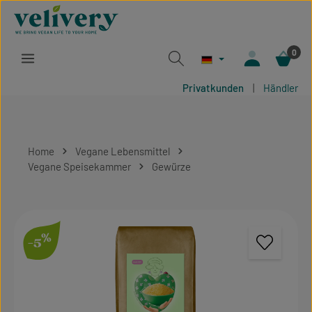
Zum Hauptinhalt springen
0
Privatkunden
|
Händler
Home
Vegane Lebensmittel
Vegane Speisekammer
Gewürze
Bildergalerie überspringen
%
-5